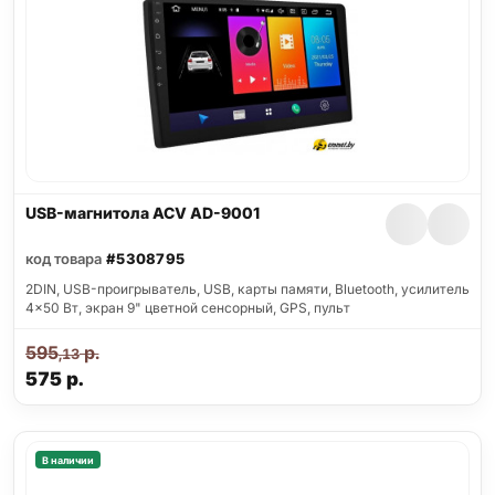
USB-магнитола ACV AD-9001
код товара
#5308795
2DIN, USB-проигрыватель, USB, карты памяти, Bluetooth, усилитель
4x50 Вт, экран 9" цветной сенсорный, GPS, пульт
595
р.
,13
575
р.
В наличии