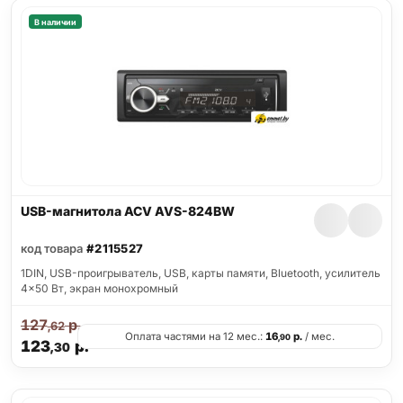
В наличии
USB-магнитола ACV AVS-824BW
код товара
#2115527
1DIN, USB-проигрыватель, USB, карты памяти, Bluetooth, усилитель
4x50 Вт, экран монохромный
127
р.
,62
Оплата частями на 12 мес.:
16
р.
/ мес.
,90
123
р.
,30