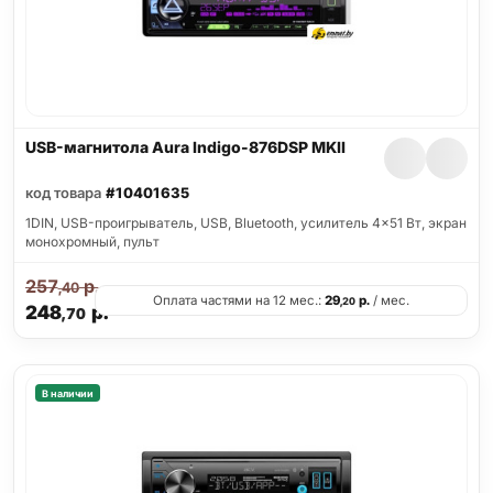
USB-магнитола Aura Indigo-876DSP MKII
код товара
#10401635
1DIN, USB-проигрыватель, USB, Bluetooth, усилитель 4x51 Вт, экран
монохромный, пульт
257
р.
,40
Оплата частями на 12 мес.:
29
р.
/ мес.
,20
248
р.
,70
В наличии