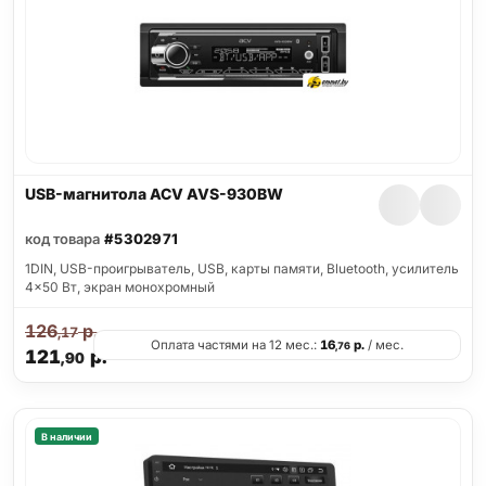
USB-магнитола ACV AVS-930BW
код товара
#5302971
1DIN, USB-проигрыватель, USB, карты памяти, Bluetooth, усилитель
4x50 Вт, экран монохромный
126
р.
,17
Оплата частями на 12 мес.:
16
р.
/ мес.
,76
121
р.
,90
В наличии