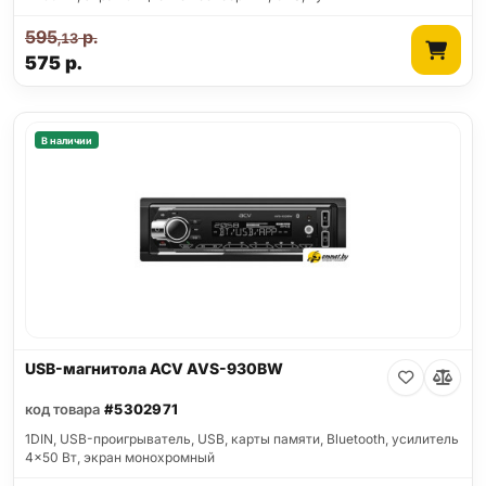
595
р.
,13
575
р.
В наличии
USB-магнитола ACV AVS-930BW
код товара
#5302971
1DIN, USB-проигрыватель, USB, карты памяти, Bluetooth, усилитель
4x50 Вт, экран монохромный