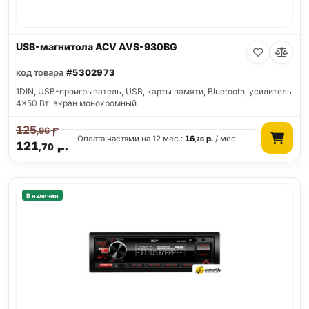
USB-магнитола ACV AVS-930BG
код товара
#5302973
1DIN, USB-проигрыватель, USB, карты памяти, Bluetooth, усилитель
4x50 Вт, экран монохромный
125
р.
,96
Оплата частями на 12 мес.:
16
р.
/ мес.
,76
121
р.
,70
В наличии