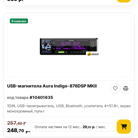
В наличии
USB-магнитола Aura Indigo-876DSP MKII
код товара
#10401635
1DIN, USB-проигрыватель, USB, Bluetooth, усилитель 4x51 Вт, экран
монохромный, пульт
257
р.
,40
Оплата частями на 12 мес.:
29
р.
/ мес.
,20
248
р.
,70