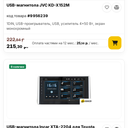
USB-магнитола JVC KD-X152M
код товара
#9956239
1DIN, USB-проигрыватель, USB, усилитель 4x50 Вт, экран
монохромный
222
р.
,84
Оплата частями на 12 мес.:
25
р.
/ мес.
,56
215
р.
,30
В наличии
USB-магнитола Incar XTA-2204 для Toyota