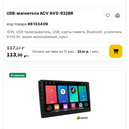
USB-магнитола ACV AVS-932BR
код товара
#8133409
1DIN, USB-проигрыватель, USB, карты памяти, Bluetooth, усилитель
4x50 Вт, экран монохромный, пульт
117
р.
,27
Оплата частями на 12 мес.:
15
р.
/ мес.
,90
113
р.
,30
В наличии