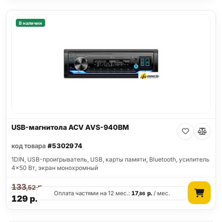
В наличии
USB-магнитола ACV AVS-940BM
код товара
#5302974
1DIN, USB-проигрыватель, USB, карты памяти, Bluetooth, усилитель
4x50 Вт, экран монохромный
133
р.
,52
Оплата частями на 12 мес.:
17
р.
/ мес.
,86
129
р.