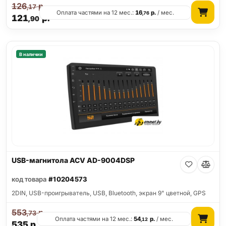
126
р.
,17
Оплата частями на 12 мес.:
16
р.
/ мес.
,76
121
р.
,90
В наличии
USB-магнитола ACV AD-9004DSP
код товара
#10204573
2DIN, USB-проигрыватель, USB, Bluetooth, экран 9" цветной, GPS
553
р.
,73
Оплата частями на 12 мес.:
54
р.
/ мес.
,12
535
р.