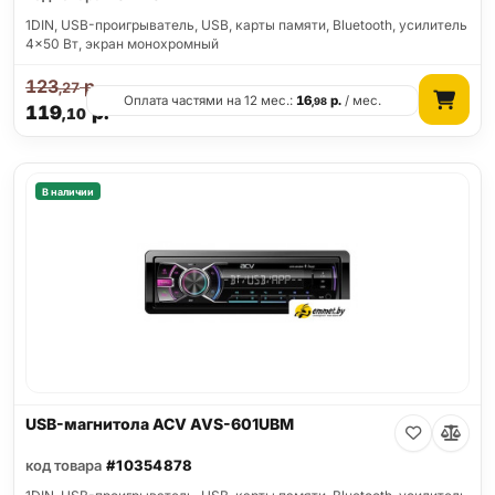
1DIN, USB-проигрыватель, USB, карты памяти, Bluetooth, усилитель
4x50 Вт, экран монохромный
123
р.
,27
Оплата частями на 12 мес.:
16
р.
/ мес.
,98
119
р.
,10
В наличии
USB-магнитола ACV AVS-601UBM
код товара
#10354878