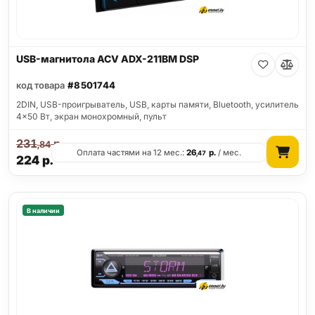
USB-магнитола ACV ADX-211BM DSP
код товара
#8501744
2DIN, USB-проигрыватель, USB, карты памяти, Bluetooth, усилитель
4x50 Вт, экран монохромный, пульт
231
р.
,84
Оплата частями на 12 мес.:
26
р.
/ мес.
,47
224
р.
В наличии