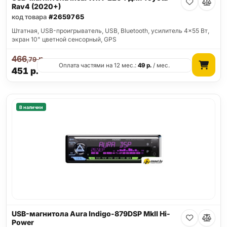
Rav4 (2020+)
код товара
#2659765
Штатная, USB-проигрыватель, USB, Bluetooth, усилитель 4x55 Вт,
экран 10" цветной сенсорный, GPS
466
р.
,79
Оплата частями на 12 мес.:
49
р.
/ мес.
451
р.
В наличии
USB-магнитола Aura Indigo-879DSP MkII Hi-
Power