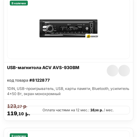
В наличии
USB-магнитола ACV AVS-930BM
код товара
#8122877
1DIN, USB-проигрыватель, USB, карты памяти, Bluetooth, усилитель
4x50 Вт, экран монохромный
123
р.
,27
Оплата частями на 12 мес.:
16
р.
/ мес.
,98
119
р.
,10
В наличии