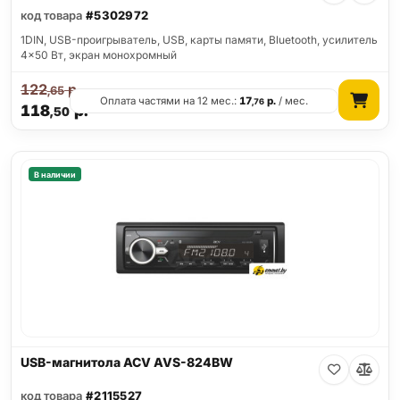
код товара
#5302972
1DIN, USB-проигрыватель, USB, карты памяти, Bluetooth, усилитель
4x50 Вт, экран монохромный
122
р.
,65
Оплата частями на 12 мес.:
17
р.
/ мес.
,76
118
р.
,50
В наличии
USB-магнитола ACV AVS-824BW
код товара
#2115527