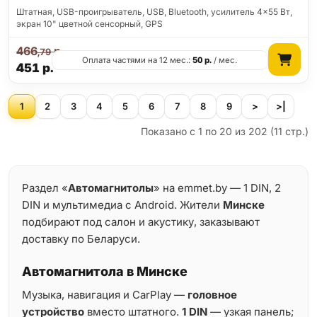
Штатная, USB-проигрыватель, USB, Bluetooth, усилитель 4x55 Вт,
экран 10" цветной сенсорный, GPS
466
р.
,79
Оплата частями на 12 мес.:
50
р.
/ мес.
451
р.
1
2
3
4
5
6
7
8
9
>
>|
Показано с 1 по 20 из 202 (11 стр.)
Раздел «
Автомагнитолы
» на emmet.by — 1 DIN, 2
DIN и мультимедиа с Android. Жители
Минске
подбирают под салон и акустику, заказывают
доставку по Беларуси.
Автомагнитола в Минске
Музыка, навигация и CarPlay —
головное
устройство
вместо штатного.
1 DIN
— узкая панель;