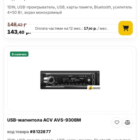
1DIN, USB-проигрыватель, USB, карты памяти, Bluetooth, усилитель
4x50 Вт, экран монохромный
148
р.
,42
Оплата частями на 12 мес.:
17
р.
/ мес.
,90
143
р.
,40
В наличии
USB-магнитола ACV AVS-930BM
код товара
#8122877