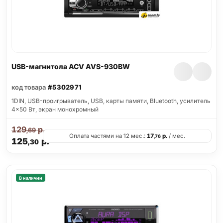
USB-магнитола ACV AVS-930BW
код товара
#5302971
1DIN, USB-проигрыватель, USB, карты памяти, Bluetooth, усилитель
4x50 Вт, экран монохромный
129
р.
,69
Оплата частями на 12 мес.:
17
р.
/ мес.
,76
125
р.
,30
В наличии