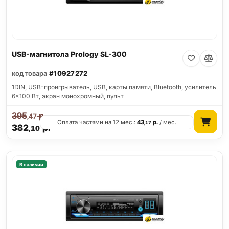
USB-магнитола Prology SL-300
код товара
#10927272
1DIN, USB-проигрыватель, USB, карты памяти, Bluetooth, усилитель
6x100 Вт, экран монохромный, пульт
395
р.
,47
Оплата частями на 12 мес.:
43
р.
/ мес.
,17
382
р.
,10
В наличии