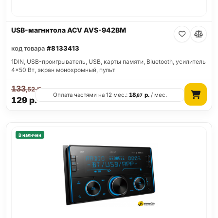
USB-магнитола ACV AVS-942BM
код товара
#8133413
1DIN, USB-проигрыватель, USB, карты памяти, Bluetooth, усилитель
4x50 Вт, экран монохромный, пульт
133
р.
,52
Оплата частями на 12 мес.:
18
р.
/ мес.
,87
129
р.
В наличии