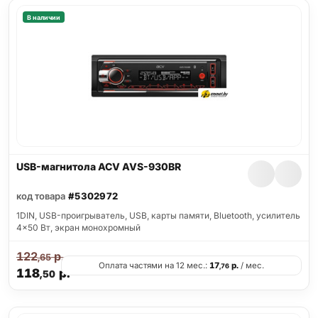
В наличии
USB-магнитола ACV AVS-930BR
код товара
#5302972
1DIN, USB-проигрыватель, USB, карты памяти, Bluetooth, усилитель
4x50 Вт, экран монохромный
122
р.
,65
Оплата частями на 12 мес.:
17
р.
/ мес.
,76
118
р.
,50