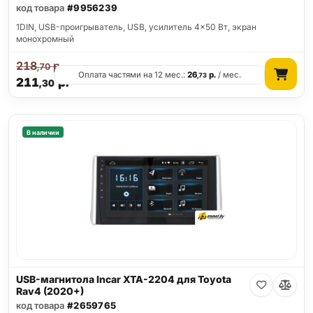
код товара
#9956239
1DIN, USB-проигрыватель, USB, усилитель 4x50 Вт, экран
монохромный
218
р.
,70
Оплата частями на 12 мес.:
26
р.
/ мес.
,73
211
р.
,30
В наличии
USB-магнитола Incar XTA-2204 для Toyota
Rav4 (2020+)
код товара
#2659765