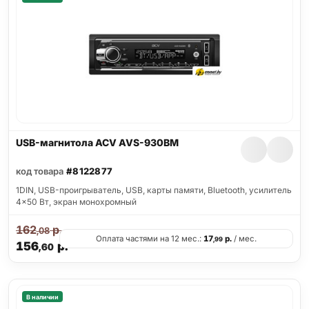
USB-магнитола ACV AVS-930BM
код товара
#8122877
1DIN, USB-проигрыватель, USB, карты памяти, Bluetooth, усилитель
4x50 Вт, экран монохромный
162
р.
,08
Оплата частями на 12 мес.:
17
р.
/ мес.
,99
156
р.
,60
В наличии