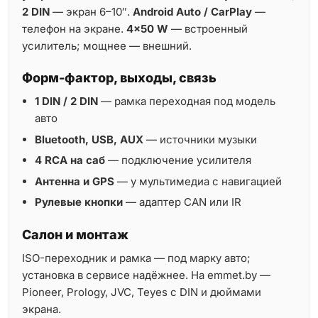
2 DIN
— экран 6–10″.
Android Auto / CarPlay
—
телефон на экране.
4×50 W
— встроенный
усилитель; мощнее — внешний.
Форм-фактор, выходы, связь
1 DIN / 2 DIN
— рамка переходная под модель
авто
Bluetooth, USB, AUX
— источники музыки
4 RCA на саб
— подключение усилителя
Антенна и GPS
— у мультимедиа с навигацией
Рулевые кнопки
— адаптер CAN или IR
Салон и монтаж
ISO-переходник и рамка — под марку авто;
установка в сервисе надёжнее. На emmet.by —
Pioneer, Prology, JVC, Teyes с DIN и дюймами
экрана.