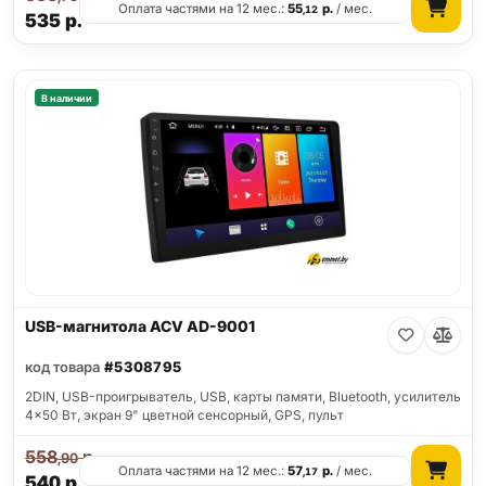
Оплата частями на 12 мес.:
55
р.
/ мес.
,12
535
р.
В наличии
USB-магнитола ACV AD-9001
код товара
#5308795
2DIN, USB-проигрыватель, USB, карты памяти, Bluetooth, усилитель
4x50 Вт, экран 9" цветной сенсорный, GPS, пульт
558
р.
,90
Оплата частями на 12 мес.:
57
р.
/ мес.
,17
540
р.