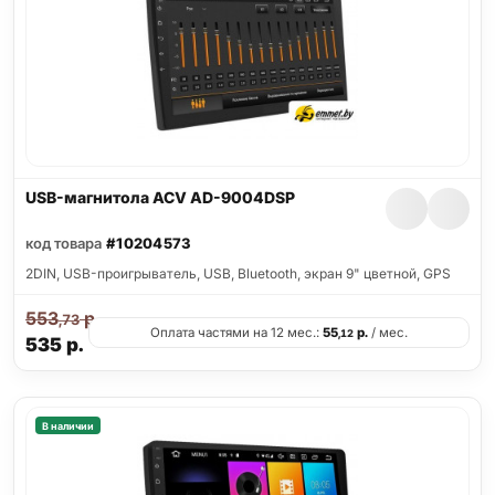
USB-магнитола ACV AD-9004DSP
код товара
#10204573
2DIN, USB-проигрыватель, USB, Bluetooth, экран 9" цветной, GPS
553
р.
,73
Оплата частями на 12 мес.:
55
р.
/ мес.
,12
535
р.
В наличии