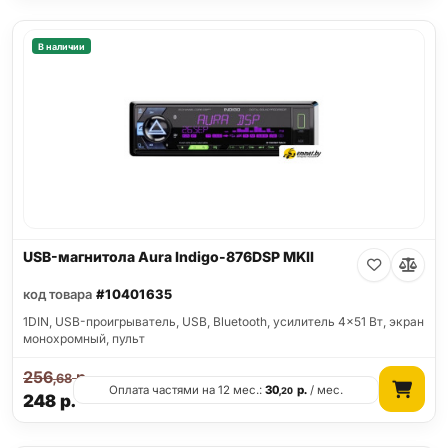
В наличии
USB-магнитола Aura Indigo-876DSP MKII
код товара
#10401635
1DIN, USB-проигрыватель, USB, Bluetooth, усилитель 4x51 Вт, экран
монохромный, пульт
256
р.
,68
Оплата частями на 12 мес.:
30
р.
/ мес.
,20
248
р.