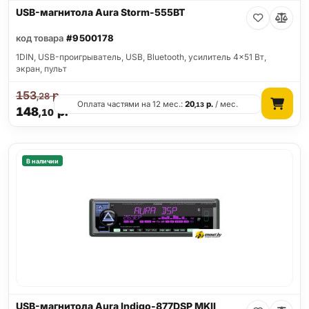
USB-магнитола Aura Storm-555BT
код товара
#9500178
1DIN, USB-проигрыватель, USB, Bluetooth, усилитель 4x51 Вт,
экран, пульт
153
р.
,28
Оплата частями на 12 мес.:
20
р.
/ мес.
,13
148
р.
,10
В наличии
USB-магнитола Aura Indigo-877DSP MKII