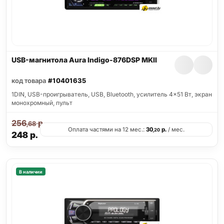
USB-магнитола Aura Indigo-876DSP MKII
код товара
#10401635
1DIN, USB-проигрыватель, USB, Bluetooth, усилитель 4x51 Вт, экран
монохромный, пульт
256
р.
,68
Оплата частями на 12 мес.:
30
р.
/ мес.
,20
248
р.
В наличии