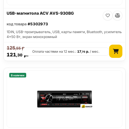
USB-магнитола ACV AVS-930BG
код товара
#5302973
1DIN, USB-проигрыватель, USB, карты памяти, Bluetooth, усилитель
4x50 Вт, экран монохромный
125
р.
,55
Оплата частями на 12 мес.:
17
р.
/ мес.
,76
121
р.
,30
В наличии