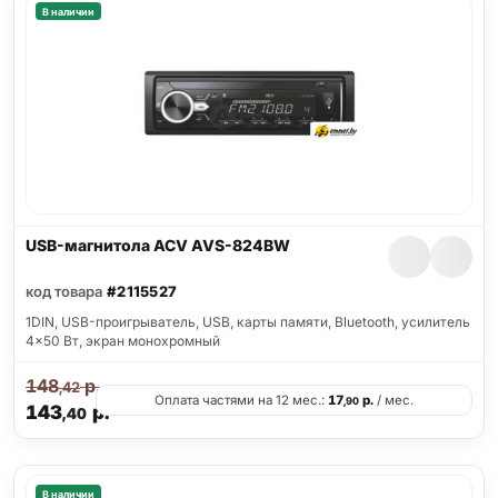
В наличии
USB-магнитола ACV AVS-824BW
код товара
#2115527
1DIN, USB-проигрыватель, USB, карты памяти, Bluetooth, усилитель
4x50 Вт, экран монохромный
148
р.
,42
Оплата частями на 12 мес.:
17
р.
/ мес.
,90
143
р.
,40
В наличии