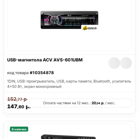
USB-магнитола ACV AVS-601UBM
код товара
#10354878
1DIN, USB-проигрыватель, USB, карты памяти, Bluetooth, усилитель
4x50 Вт, экран монохромный
152
р.
,77
Оплата частями на 12 мес.:
20
р.
/ мес.
,04
147
р.
,60
В наличии