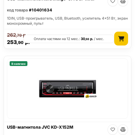
код товара
#10401634
1DIN, USB-проигрыватель, USB, Bluetooth, усилитель 4x51 Вт, экран
монохромный, пульт
262
р.
,79
Оплата частями на 12 мес.:
30
р.
/ мес.
,88
253
р.
,90
В наличии
USB-магнитола JVC KD-X152M