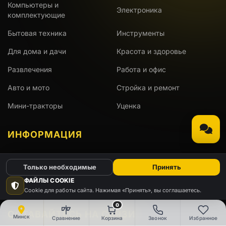
Компьютеры и
Электроника
комплектующие
Бытовая техника
Инструменты
Для дома и дачи
Красота и здоровье
Развлечения
Работа и офис
Авто и мото
Стройка и ремонт
Мини-тракторы
Уценка
ИНФОРМАЦИЯ
Доставка
Оплата
Только необходимые
Принять
ФАЙЛЫ COOKIE
Гарантия
АКЦИИ
Cookie для работы сайта. Нажимая «Принять», вы соглашаетесь.
0
ОСТАВАЙТЕСЬ НА СВЯЗИ
Минск
Сравнение
Корзина
Звонок
Избранное