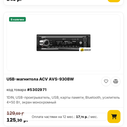
В наличии
USB-магнитола ACV AVS-930BW
код товара
#5302971
1DIN, USB-проигрыватель, USB, карты памяти, Bluetooth, усилитель
4x50 Вт, экран монохромный
129
р.
,69
Оплата частями на 12 мес.:
17
р.
/ мес.
,76
125
р.
,30