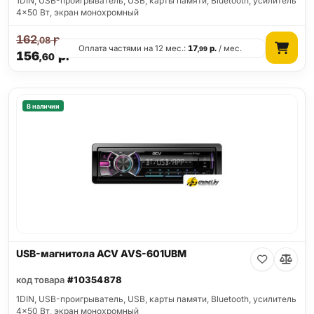
1DIN, USB-проигрыватель, USB, карты памяти, Bluetooth, усилитель
4x50 Вт, экран монохромный
162
р.
,08
Оплата частями на 12 мес.:
17
р.
/ мес.
,99
156
р.
,60
В наличии
USB-магнитола ACV AVS-601UBM
код товара
#10354878
1DIN, USB-проигрыватель, USB, карты памяти, Bluetooth, усилитель
4x50 Вт, экран монохромный