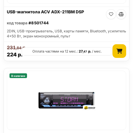
USB-магнитола ACV ADX-211BM DSP
код товара
#8501744
2DIN, USB-проигрыватель, USB, карты памяти, Bluetooth, усилитель
4x50 Вт, экран монохромный, пульт
231
р.
,84
Оплата частями на 12 мес.:
27
р.
/ мес.
,47
224
р.
В наличии