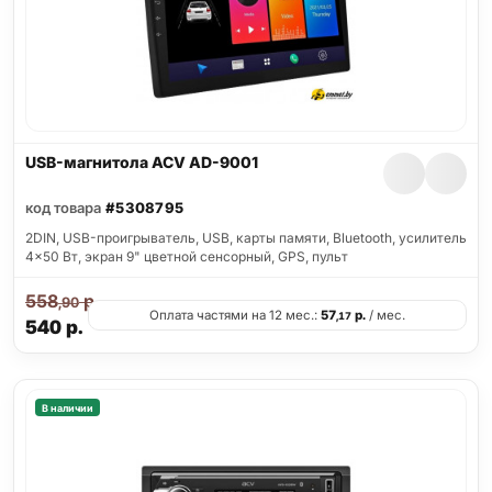
USB-магнитола ACV AD-9001
код товара
#5308795
2DIN, USB-проигрыватель, USB, карты памяти, Bluetooth, усилитель
4x50 Вт, экран 9" цветной сенсорный, GPS, пульт
558
р.
,90
Оплата частями на 12 мес.:
57
р.
/ мес.
,17
540
р.
В наличии