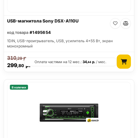
USB-магнитола Sony DSX-A110U
код товара
#1495654
1DIN, USB-проигрыватель, USB, усилитель 4x55 Вт, экран
монохромный
310
р.
,29
Оплата частями на 12 мес.:
34
р.
/ мес.
,44
299
р.
,80
В наличии