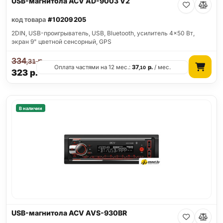
USB-магнитола ACV AD-9003 V2
код товара
#10209205
2DIN, USB-проигрыватель, USB, Bluetooth, усилитель 4x50 Вт,
экран 9" цветной сенсорный, GPS
334
р.
,31
Оплата частями на 12 мес.:
37
р.
/ мес.
,10
323
р.
В наличии
USB-магнитола ACV AVS-930BR