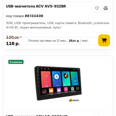
USB-магнитола ACV AVS-932BR
код товара
#8133409
1DIN, USB-проигрыватель, USB, карты памяти, Bluetooth, усилитель
4x50 Вт, экран монохромный, пульт
120
р.
,06
Оплата частями на 12 мес.:
16
р.
/ мес.
,90
116
р.
В наличии