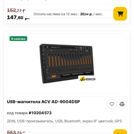
152
р.
,77
Оплата частями на 12 мес.:
20
р.
/ мес.
,04
147
р.
,60
В наличии
USB-магнитола ACV AD-9004DSP
код товара
#10204573
2DIN, USB-проигрыватель, USB, Bluetooth, экран 9" цветной, GPS
553
р.
,73