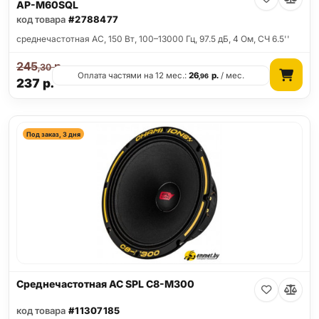
AP-M60SQL
код товара
#2788477
среднечастотная АС, 150 Вт, 100–13000 Гц, 97.5 дБ, 4 Ом, СЧ 6.5''
245
р.
,30
Оплата частями на 12 мес.:
26
р.
/ мес.
,96
237
р.
Под заказ, 3 дня
Среднечастотная АС SPL C8-M300
код товара
#11307185