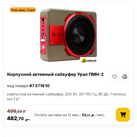
Под заказ, 3 дня
Корпусной активный сабвуфер Урал ПМН-2
код товара
#7371610
корпусной активный сабвуфер, 200 Вт, 20–150 Гц, 90 дБ, 1 полоса,
НЧ 7.9''
499
р.
,59
Оплата частями на 12 мес.:
53
р.
/ мес.
,31
482
р.
,70