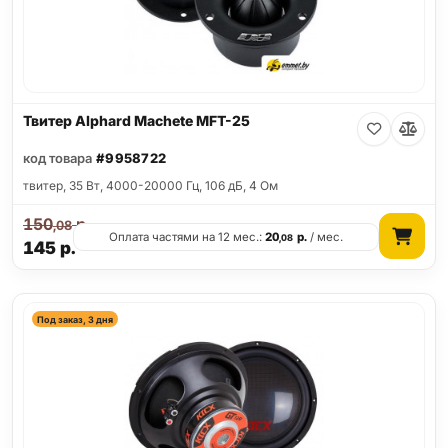
Твитер Alphard Machete MFT-25
код товара
#9958722
твитер, 35 Вт, 4000-20000 Гц, 106 дБ, 4 Ом
150
р.
,08
Оплата частями на 12 мес.:
20
р.
/ мес.
,08
145
р.
Под заказ, 3 дня