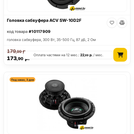
Головка сабвуфера ACV SW-10D2F
код товара
#10117909
головка сабвуфера, 300 Вт, 35-500 Гц, 87 дБ, 2 Ом
179
р.
,99
Оплата частями на 12 мес.:
22
р.
/ мес.
,69
173
р.
,90
Под заказ, 3 дня