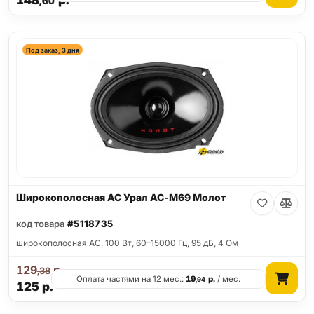
148
р.
,60
Под заказ, 3 дня
Широкополосная АС Урал АС-М69 Молот
код товара
#5118735
широкополосная АС, 100 Вт, 60–15000 Гц, 95 дБ, 4 Ом
129
р.
,38
Оплата частями на 12 мес.:
19
р.
/ мес.
,94
125
р.