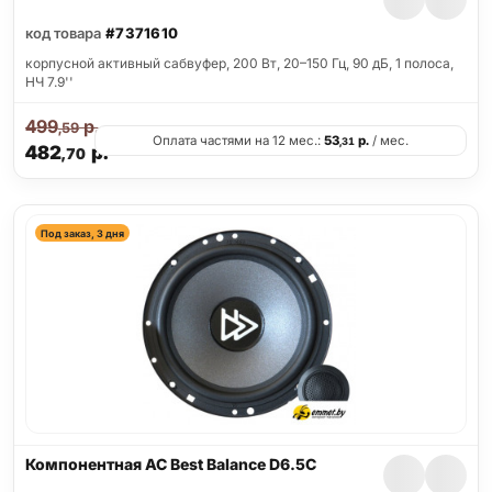
код товара
#7371610
корпусной активный сабвуфер, 200 Вт, 20–150 Гц, 90 дБ, 1 полоса,
НЧ 7.9''
499
р.
,59
Оплата частями на 12 мес.:
53
р.
/ мес.
,31
482
р.
,70
Под заказ, 3 дня
Компонентная АС Best Balance D6.5C