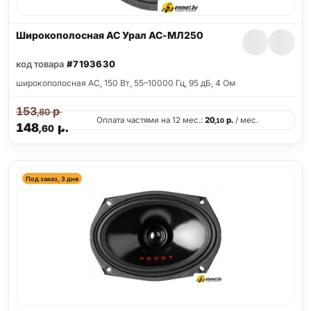
Широкополосная АС Урал АС-МЛ250
код товара
#7193630
широкополосная АС, 150 Вт, 55–10000 Гц, 95 дБ, 4 Ом
153
р.
,80
Оплата частями на 12 мес.:
20
р.
/ мес.
,10
148
р.
,60
Под заказ, 3 дня