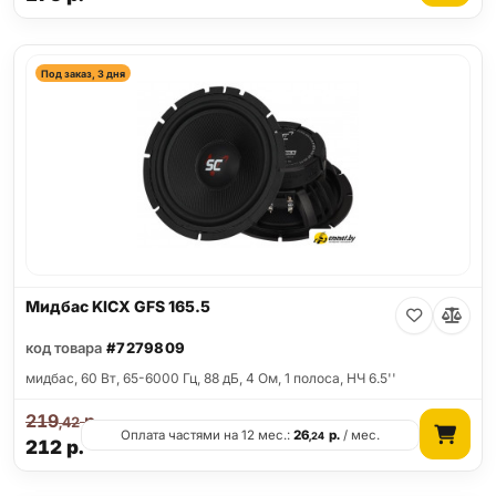
Под заказ, 3 дня
Мидбас KICX GFS 165.5
код товара
#7279809
мидбас, 60 Вт, 65-6000 Гц, 88 дБ, 4 Ом, 1 полоса, НЧ 6.5''
219
р.
,42
Оплата частями на 12 мес.:
26
р.
/ мес.
,24
212
р.