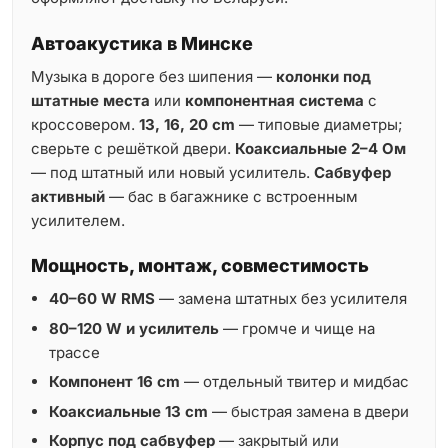
Автоакустика в Минске
Музыка в дороге без шипения —
колонки под
штатные места
или
компонентная система
с
кроссовером.
13, 16, 20 cm
— типовые диаметры;
сверьте с решёткой двери.
Коаксиальные 2–4 Ом
— под штатный или новый усилитель.
Сабвуфер
активный
— бас в багажнике с встроенным
усилителем.
Мощность, монтаж, совместимость
40–60 W RMS
— замена штатных без усилителя
80–120 W и усилитель
— громче и чище на
трассе
Компонент 16 cm
— отдельный твитер и мидбас
Коаксиальные 13 cm
— быстрая замена в двери
Корпус под сабвуфер
— закрытый или