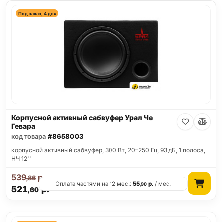
Под заказ, 4 дня
Корпусной активный сабвуфер Урал Че
Гевара
код товара
#8658003
корпусной активный сабвуфер, 300 Вт, 20–250 Гц, 93 дБ, 1 полоса,
НЧ 12''
539
р.
,86
Оплата частями на 12 мес.:
55
р.
/ мес.
,90
521
р.
,60