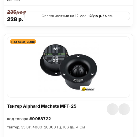
235
р.
,98
Оплата частями на 12 мес.:
28
р.
/ мес.
,15
228
р.
Под заказ, 3 дня
Твитер Alphard Machete MFT-25
код товара
#9958722
твитер, 35 Вт, 4000-20000 Гц, 106 дБ, 4 Ом