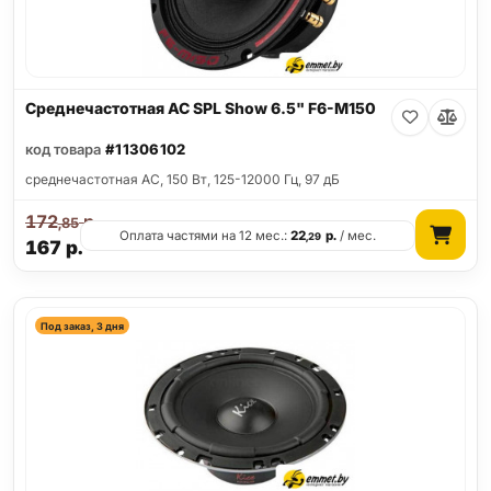
Среднечастотная АС SPL Show 6.5" F6-M150
код товара
#11306102
среднечастотная АС, 150 Вт, 125-12000 Гц, 97 дБ
172
р.
,85
Оплата частями на 12 мес.:
22
р.
/ мес.
,29
167
р.
Под заказ, 3 дня