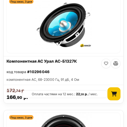
Под заказ, 3 дня
Компонентная АС Урал АС-Б1327К
код товара
#10296046
компонентная АС, 68-23000 Гц, 91 дБ, 4 Ом
172
р.
,74
Оплата частями на 12 мес.:
22
р.
/ мес.
,28
166
р.
,90
Под заказ, 3 дня