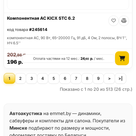
Компонентная АС KICX STC 6.2
код товара
#245614
компонентная АС, 90 Вт, 65–20000 Гц, 91 дБ, 4 Ом, 2 полосы, ВЧ 1'',
НЧ 6.5''
202
р.
,86
Оплата частями на 12 мес.:
24
р.
/ мес.
,60
196
р.
1
2
3
4
5
6
7
8
9
>
>|
Показано с 1 по 20 из 513 (26 стр.)
Автоакустика
на emmet.by — динамики,
сабвуферы и комплекты для салона. Покупатели из
Минске
подбирают по размеру и мощности,
оформляют доставку по Беларуси.