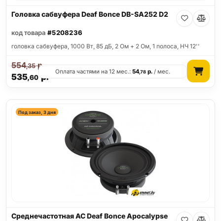
Головка сабвуфера Deaf Bonce DB-SA252 D2
код товара
#5208236
головка сабвуфера, 1000 Вт, 85 дБ, 2 Ом + 2 Ом, 1 полоса, НЧ 12''
554
р.
,35
Оплата частями на 12 мес.:
54
р.
/ мес.
,78
535
р.
,60
Под заказ, 3 дня
Среднечастотная АС Deaf Bonce Apocalypse