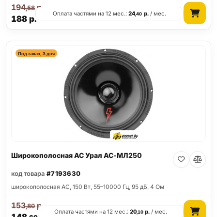
194
р.
,58
Оплата частями на 12 мес.:
24
р.
/ мес.
,40
188
р.
Под заказ, 3 дня
Широкополосная АС Урал АС-МЛ250
код товара
#7193630
широкополосная АС, 150 Вт, 55–10000 Гц, 95 дБ, 4 Ом
153
р.
,80
Оплата частями на 12 мес.:
20
р.
/ мес.
,10