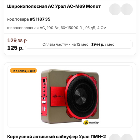
Широкополосная АС Урал АС-М69 Молот
код товара
#5118735
широкополосная АС, 100 Вт, 60–15000 Гц, 95 дБ, 4 Ом
129
р.
,38
Оплата частями на 12 мес.:
19
р.
/ мес.
,94
125
р.
Под заказ, 3 дня
Корпусной активный сабвуфер Урал ПМН-2