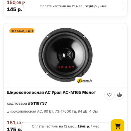
150
р.
,08
Оплата частями на 12 мес.:
20
р.
/ мес.
,08
145
р.
Под заказ, 3 дня
Широкополосная АС Урал АС-М165 Молот
код товара
#5118737
широкополосная АС, 90 Вт, 73–17000 Гц, 94 дБ, 4 Ом
181
р.
,13
Оплата частями на 12 мес.:
19
р.
/ мес.
,68
175
р.