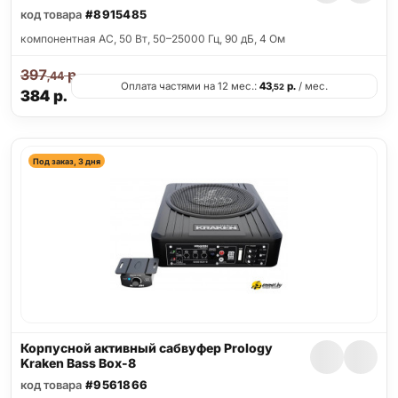
код товара
#8915485
компонентная АС, 50 Вт, 50–25000 Гц, 90 дБ, 4 Ом
397
р.
,44
Оплата частями на 12 мес.:
43
р.
/ мес.
,52
384
р.
Под заказ, 3 дня
Корпусной активный сабвуфер Prology
Kraken Bass Box-8
код товара
#9561866