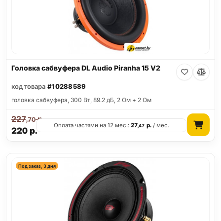
Головка сабвуфера DL Audio Piranha 15 V2
код товара
#10288589
головка сабвуфера, 300 Вт, 89.2 дБ, 2 Ом + 2 Ом
227
р.
,70
Оплата частями на 12 мес.:
27
р.
/ мес.
,47
220
р.
Под заказ, 3 дня