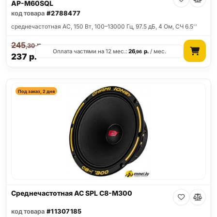
AP-M60SQL
код товара
#2788477
среднечастотная АС, 150 Вт, 100–13000 Гц, 97.5 дБ, 4 Ом, СЧ 6.5''
245
р.
,30
Оплата частями на 12 мес.:
26
р.
/ мес.
,96
237
р.
Под заказ, 2 дня
Среднечастотная АС SPL C8-M300
код товара
#11307185