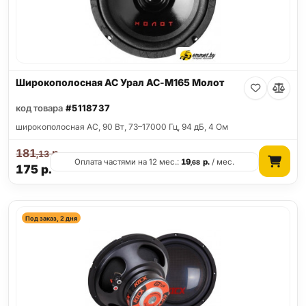
Широкополосная АС Урал АС-М165 Молот
код товара
#5118737
широкополосная АС, 90 Вт, 73–17000 Гц, 94 дБ, 4 Ом
181
р.
,13
Оплата частями на 12 мес.:
19
р.
/ мес.
,68
175
р.
Под заказ, 2 дня