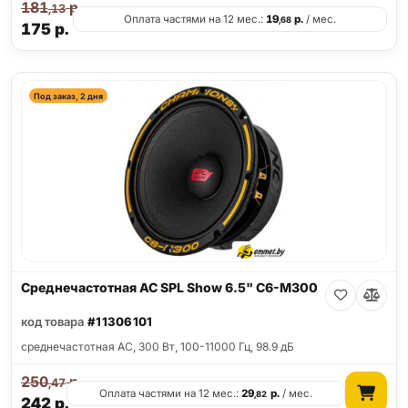
181
р.
,13
Оплата частями на 12 мес.:
19
р.
/ мес.
,68
175
р.
Под заказ, 2 дня
Среднечастотная АС SPL Show 6.5" C6-M300
код товара
#11306101
среднечастотная АС, 300 Вт, 100-11000 Гц, 98.9 дБ
250
р.
,47
Оплата частями на 12 мес.:
29
р.
/ мес.
,82
242
р.