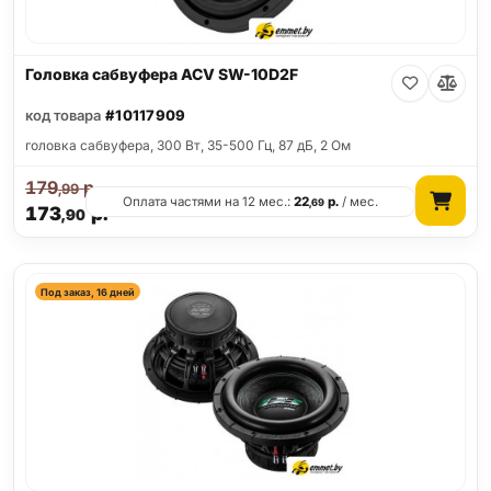
Головка сабвуфера ACV SW-10D2F
код товара
#10117909
головка сабвуфера, 300 Вт, 35-500 Гц, 87 дБ, 2 Ом
179
р.
,99
Оплата частями на 12 мес.:
22
р.
/ мес.
,69
173
р.
,90
Под заказ, 16 дней