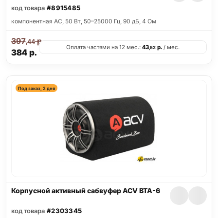
код товара
#8915485
компонентная АС, 50 Вт, 50–25000 Гц, 90 дБ, 4 Ом
397
р.
,44
Оплата частями на 12 мес.:
43
р.
/ мес.
,52
384
р.
Под заказ, 2 дня
Корпусной активный сабвуфер ACV BTA-6
код товара
#2303345