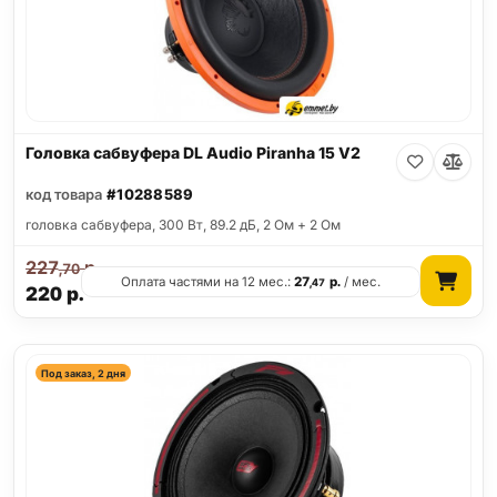
Головка сабвуфера DL Audio Piranha 15 V2
код товара
#10288589
головка сабвуфера, 300 Вт, 89.2 дБ, 2 Ом + 2 Ом
227
р.
,70
Оплата частями на 12 мес.:
27
р.
/ мес.
,47
220
р.
Под заказ, 2 дня