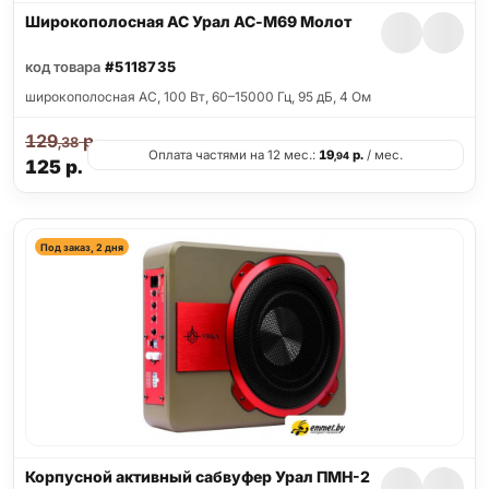
Широкополосная АС Урал АС-М69 Молот
код товара
#5118735
широкополосная АС, 100 Вт, 60–15000 Гц, 95 дБ, 4 Ом
129
р.
,38
Оплата частями на 12 мес.:
19
р.
/ мес.
,94
125
р.
Под заказ, 2 дня
Корпусной активный сабвуфер Урал ПМН-2