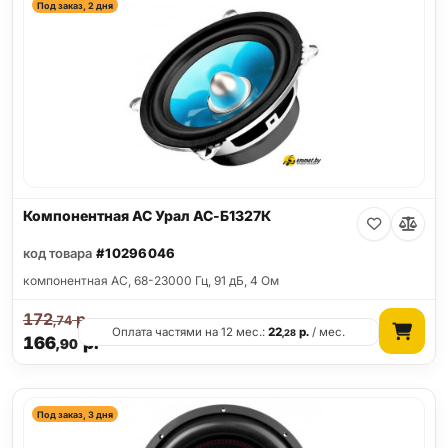
Под заказ, 2 дня
Компонентная АС Урал АС-Б1327К
код товара
#10296046
компонентная АС, 68-23000 Гц, 91 дБ, 4 Ом
172
р.
,74
Оплата частями на 12 мес.:
22
р.
/ мес.
,28
166
р.
,90
Под заказ, 3 дня