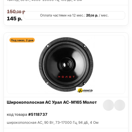
150
р.
,08
Оплата частями на 12 мес.:
20
р.
/ мес.
,08
145
р.
Под заказ, 2 дня
Широкополосная АС Урал АС-М165 Молот
код товара
#5118737
широкополосная АС, 90 Вт, 73–17000 Гц, 94 дБ, 4 Ом