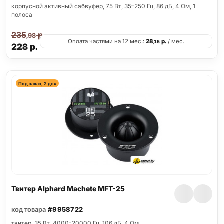
корпусной активный сабвуфер, 75 Вт, 35–250 Гц, 86 дБ, 4 Ом, 1
полоса
235
р.
,98
Оплата частями на 12 мес.:
28
р.
/ мес.
,15
228
р.
Под заказ, 2 дня
Твитер Alphard Machete MFT-25
код товара
#9958722
твитер, 35 Вт, 4000-20000 Гц, 106 дБ, 4 Ом