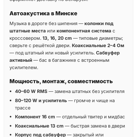
Автоакустика в Минске
Музыка в дороге без шипения —
колонки под
штатные места
или
компонентная система
с
кроссовером.
13, 16, 20 cm
— типовые диаметры;
сверьте с решёткой двери.
Коаксиальные 2–4 Ом
— под штатный или новый усилитель.
Сабвуфер
активный
— бас в багажнике с встроенным
усилителем.
Мощность, монтаж, совместимость
40–60 W RMS
— замена штатных без усилителя
80–120 W и усилитель
— громче и чище на
трассе
Компонент 16 cm
— отдельный твитер и мидбас
Коаксиальные 13 cm
— быстрая замена в двери
Корпус под сабвуфер
— закрытый или