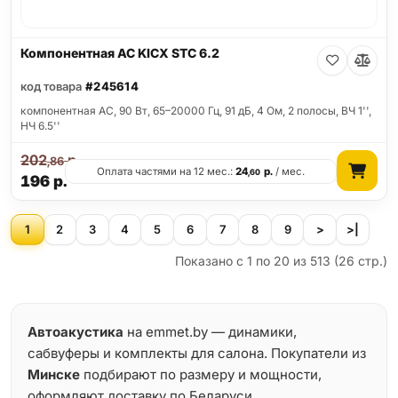
Компонентная АС KICX STC 6.2
код товара
#245614
компонентная АС, 90 Вт, 65–20000 Гц, 91 дБ, 4 Ом, 2 полосы, ВЧ 1'',
НЧ 6.5''
202
р.
,86
Оплата частями на 12 мес.:
24
р.
/ мес.
,60
196
р.
1
2
3
4
5
6
7
8
9
>
>|
Показано с 1 по 20 из 513 (26 стр.)
Автоакустика
на emmet.by — динамики,
сабвуферы и комплекты для салона. Покупатели из
Минске
подбирают по размеру и мощности,
оформляют доставку по Беларуси.