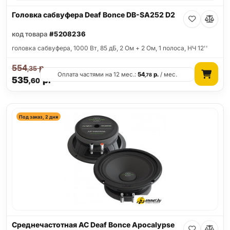
Головка сабвуфера Deaf Bonce DB-SA252 D2
код товара
#5208236
головка сабвуфера, 1000 Вт, 85 дБ, 2 Ом + 2 Ом, 1 полоса, НЧ 12''
554
р.
,35
Оплата частями на 12 мес.:
54
р.
/ мес.
,78
535
р.
,60
Под заказ, 2 дня
Среднечастотная АС Deaf Bonce Apocalypse