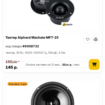
Твитер Alphard Machete MFT-25
код товара
#9958722
твитер, 35 Вт, 4000-20000 Гц, 106 дБ, 4 Ом
150
р.
,08
Оплата частями на 12 мес.:
20
р.
/ мес.
,08
145
р.
Под заказ, 2 дня