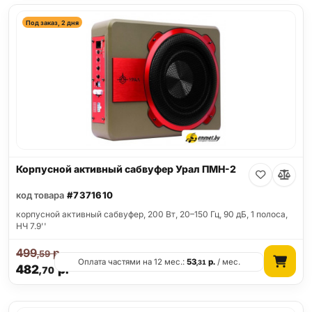
Под заказ, 2 дня
Корпусной активный сабвуфер Урал ПМН-2
код товара
#7371610
корпусной активный сабвуфер, 200 Вт, 20–150 Гц, 90 дБ, 1 полоса,
НЧ 7.9''
499
р.
,59
Оплата частями на 12 мес.:
53
р.
/ мес.
,31
482
р.
,70