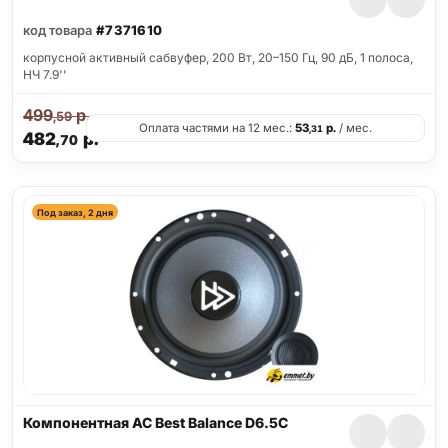
код товара
#7371610
корпусной активный сабвуфер, 200 Вт, 20–150 Гц, 90 дБ, 1 полоса,
НЧ 7.9''
499
р.
,59
Оплата частями на 12 мес.:
53
р.
/ мес.
,31
482
р.
,70
Под заказ, 2 дня
Компонентная АС Best Balance D6.5C