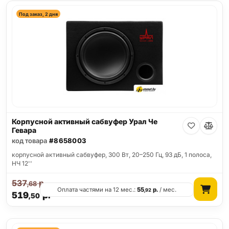
Под заказ, 2 дня
Корпусной активный сабвуфер Урал Че
Гевара
код товара
#8658003
корпусной активный сабвуфер, 300 Вт, 20–250 Гц, 93 дБ, 1 полоса,
НЧ 12''
537
р.
,68
Оплата частями на 12 мес.:
55
р.
/ мес.
,92
519
р.
,50