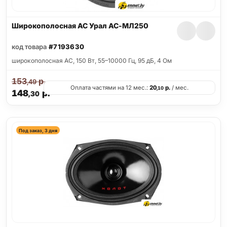
Широкополосная АС Урал АС-МЛ250
код товара
#7193630
широкополосная АС, 150 Вт, 55–10000 Гц, 95 дБ, 4 Ом
153
р.
,49
Оплата частями на 12 мес.:
20
р.
/ мес.
,10
148
р.
,30
Под заказ, 3 дня