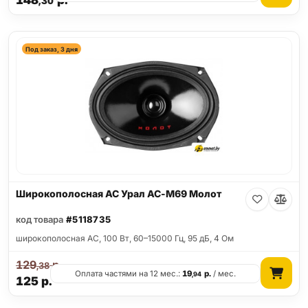
148
р.
,30
Под заказ, 3 дня
Широкополосная АС Урал АС-М69 Молот
код товара
#5118735
широкополосная АС, 100 Вт, 60–15000 Гц, 95 дБ, 4 Ом
129
р.
,38
Оплата частями на 12 мес.:
19
р.
/ мес.
,94
125
р.