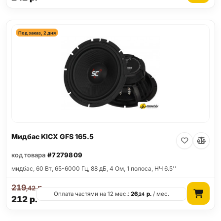
Под заказ, 2 дня
Мидбас KICX GFS 165.5
код товара
#7279809
мидбас, 60 Вт, 65-6000 Гц, 88 дБ, 4 Ом, 1 полоса, НЧ 6.5''
219
р.
,42
Оплата частями на 12 мес.:
26
р.
/ мес.
,24
212
р.