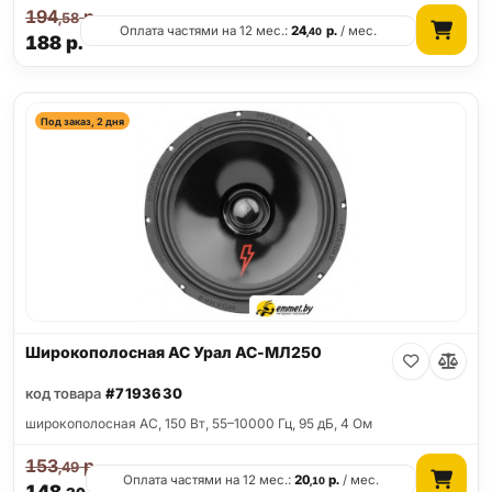
194
р.
,58
Оплата частями на 12 мес.:
24
р.
/ мес.
,40
188
р.
Под заказ, 2 дня
Широкополосная АС Урал АС-МЛ250
код товара
#7193630
широкополосная АС, 150 Вт, 55–10000 Гц, 95 дБ, 4 Ом
153
р.
,49
Оплата частями на 12 мес.:
20
р.
/ мес.
,10