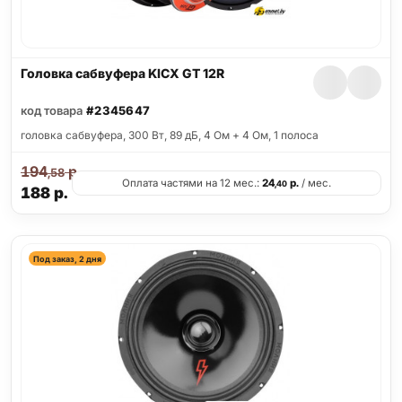
Головка сабвуфера KICX GT 12R
код товара
#2345647
головка сабвуфера, 300 Вт, 89 дБ, 4 Ом + 4 Ом, 1 полоса
194
р.
,58
Оплата частями на 12 мес.:
24
р.
/ мес.
,40
188
р.
Под заказ, 2 дня