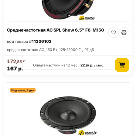
Среднечастотная АС SPL Show 6.5" F6-M150
код товара
#11306102
среднечастотная АС, 150 Вт, 125-12000 Гц, 97 дБ
172
р.
,85
Оплата частями на 12 мес.:
22
р.
/ мес.
,29
167
р.
Под заказ, 2 дня