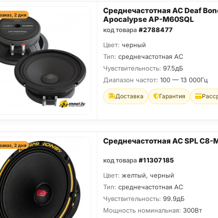
Среднечастотная АС Deaf Bon
заказ, 2 дня
Apocalypse AP-M60SQL
код товара
#2788477
Цвет:
черный
Тип:
среднечастотная АС
Чувствительность:
97.5дБ
Диапазон частот:
100 — 13 000Гц
Доставка
Гарантия
Расс
Среднечастотная АС SPL C8-
заказ, 2 дня
код товара
#11307185
Цвет:
желтый, черный
Тип:
среднечастотная АС
Чувствительность:
99.9дБ
Мощность номинальная:
300Вт