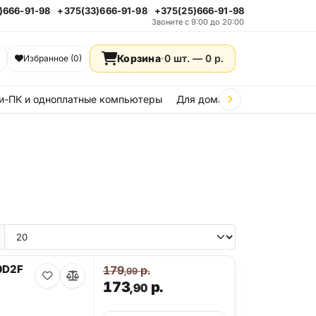
)666-91-98
+375(33)666-91-98
+375(25)666-91-98
Звоните с 9:00 до 20:00
Корзина
·
0 шт. —
0
р.
Избранное (0)
и-ПК и одноплатные компьютеры
Для дома и дачи
Стройка
0D2F
179
р.
,99
173
р.
,90