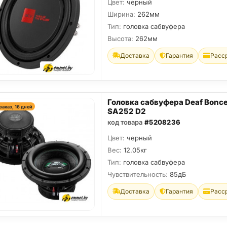
Цвет:
черный
Ширина:
262мм
Тип:
головка сабвуфера
Высота:
262мм
Доставка
Гарантия
Расс
Головка сабвуфера Deaf Bonce
заказ, 16 дней
SA252 D2
код товара
#5208236
Цвет:
черный
Вес:
12.05кг
Тип:
головка сабвуфера
Чувствительность:
85дБ
Доставка
Гарантия
Расс