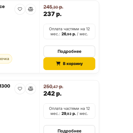
ce
245
р.
,30
237
р.
Оплата частями на 12
мес.:
26
р.
/ мес.
,96
Подробнее
рочка
В корзину
M300
250
р.
,47
242
р.
Оплата частями на 12
мес.:
29
р.
/ мес.
,82
Подробнее