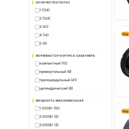
КОЛИЧЕСТВО ПОЛОС
1 (124)
2 (124)
3 (41)
Под 
4 (14)
5 (4)
ФОРМФАКТОР КОРПУСА САБВУФЕРА
компактный (10)
прямоугольный (9)
трапецеидальный (41)
цилиндрический (6)
МОЩНОСТЬ МАКСИМАЛЬНАЯ
1 000Вт (10)
Под 
2 000Вт (5)
3 000Вт (3)