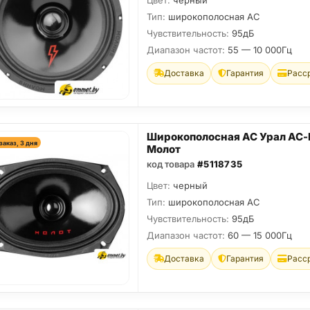
Цвет:
черный
Тип:
широкополосная АС
Чувствительность:
95дБ
Диапазон частот:
55 — 10 000Гц
Доставка
Гарантия
Расс
Широкополосная АС Урал АС
заказ, 3 дня
Молот
код товара
#5118735
Цвет:
черный
Тип:
широкополосная АС
Чувствительность:
95дБ
Диапазон частот:
60 — 15 000Гц
Доставка
Гарантия
Расс