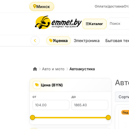
Минск
Оплата/доставка
От
Каталог
Уценка
Электроника
Бытовая те
Авто и мото
Автоакустика
Авт
Цена (BYN)
Сорт
ОТ
ДО
Под 