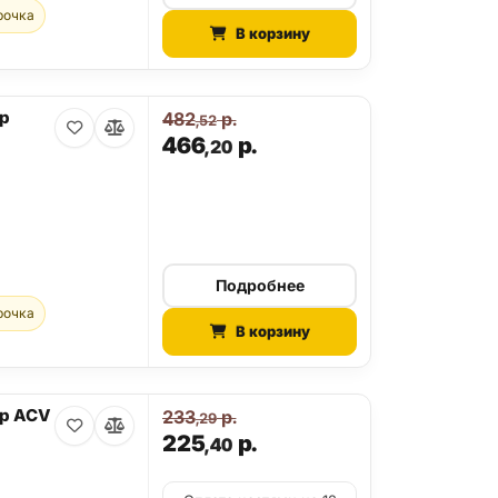
рочка
В корзину
р
482
р.
,52
466
р.
,20
Подробнее
рочка
В корзину
ер ACV
233
р.
,29
225
р.
,40