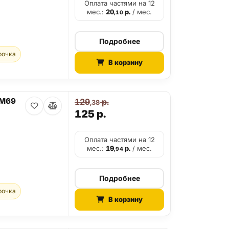
Оплата частями на 12
мес.:
20
р.
/ мес.
,10
Подробнее
рочка
В корзину
-М69
129
р.
,38
125
р.
Оплата частями на 12
мес.:
19
р.
/ мес.
,94
Подробнее
рочка
В корзину