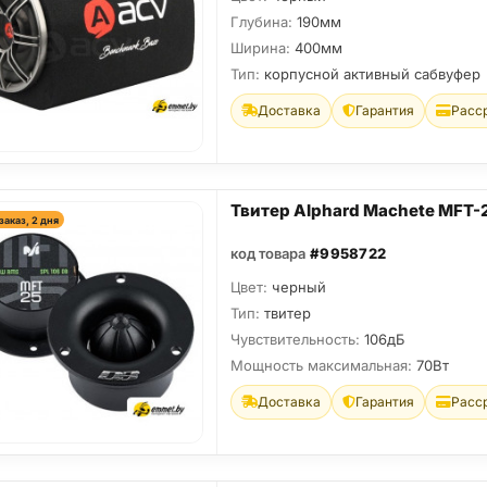
Глубина:
190мм
Ширина:
400мм
Тип:
корпусной активный сабвуфер
Доставка
Гарантия
Расс
Твитер Alphard Machete MFT-
заказ, 2 дня
код товара
#9958722
Цвет:
черный
Тип:
твитер
Чувствительность:
106дБ
Мощность максимальная:
70Вт
Доставка
Гарантия
Расс