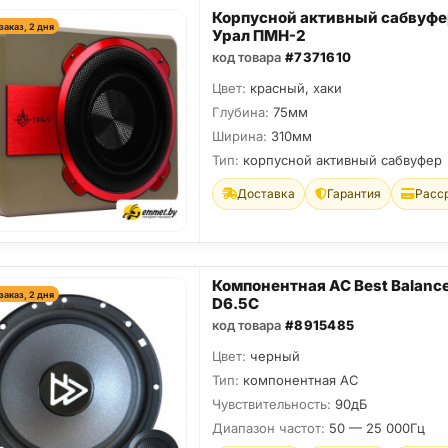
Корпусной активный сабвуфе
заказ, 2 дня
Урал ПМН-2
код товара
#7371610
Цвет:
красный, хаки
Глубина:
75мм
Ширина:
310мм
Тип:
корпусной активный сабвуфер
Доставка
Гарантия
Расс
Компонентная АС Best Balanc
заказ, 2 дня
D6.5C
код товара
#8915485
Цвет:
черный
Тип:
компонентная АС
Чувствительность:
90дБ
Диапазон частот:
50 — 25 000Гц