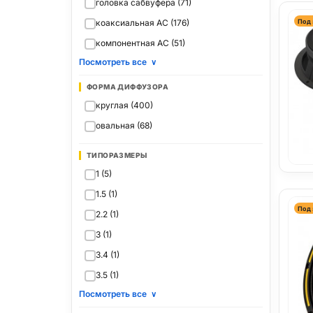
головка сабвуфера (71)
Под 
коаксиальная АС (176)
компонентная АС (51)
Посмотреть все
∨
ФОРМА ДИФФУЗОРА
круглая (400)
овальная (68)
ТИПОРАЗМЕРЫ
1 (5)
1.5 (1)
Под 
2.2 (1)
3 (1)
3.4 (1)
3.5 (1)
Посмотреть все
∨