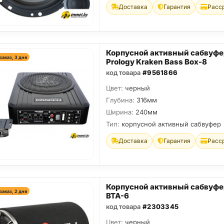
Доставка
Гарантия
Расс
Корпусной активный сабвуфе
заказ, 3 дня
Prology Kraken Bass Box-8
код товара
#9561866
Цвет:
черный
Глубина:
316мм
Ширина:
240мм
Тип:
корпусной активный сабвуфер
Доставка
Гарантия
Расс
Корпусной активный сабвуф
заказ, 2 дня
BTA-6
код товара
#2303345
Цвет:
черный