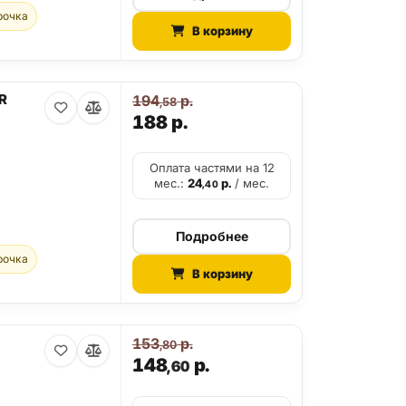
рочка
В корзину
R
194
р.
,58
188
р.
Оплата частями на 12
мес.:
24
р.
/ мес.
,40
Подробнее
рочка
В корзину
153
р.
,80
148
р.
,60