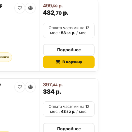
р
499
р.
,59
482
р.
,70
Оплата частями на 12
мес.:
53
р.
/ мес.
,31
Подробнее
рочка
В корзину
e
397
р.
,44
384
р.
Оплата частями на 12
мес.:
43
р.
/ мес.
,52
Подробнее