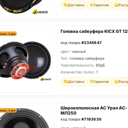
Доставка
Гарантия
Расс
Головка сабвуфера KICX GT 12
заказ, 2 дня
код товара
#2345647
Цвет:
черный
Тип:
головка сабвуфера
Чувствительность:
89дБ
Количество полос:
1
Доставка
Гарантия
Расс
Широкополосная АС Урал АС-
заказ, 2 дня
МЛ250
код товара
#7193630