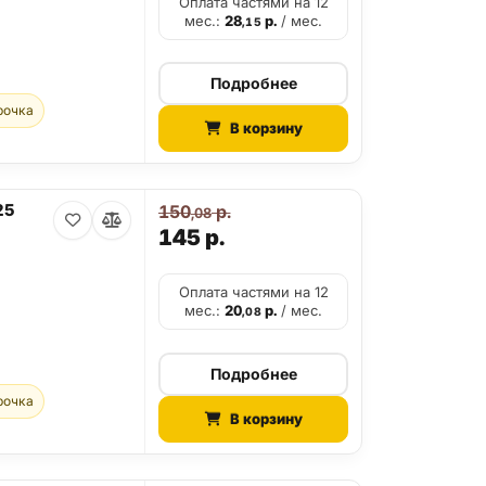
Оплата частями на 12
мес.:
28
р.
/ мес.
,15
Подробнее
рочка
В корзину
25
150
р.
,08
145
р.
Оплата частями на 12
мес.:
20
р.
/ мес.
,08
Подробнее
рочка
В корзину