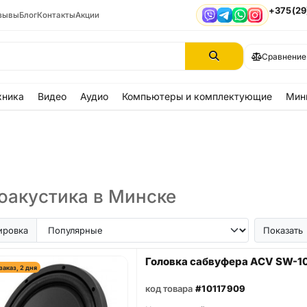
+375(29
зывы
Блог
Контакты
Акции
Viber
Telegram
WhatsApp
Instagram
Сравнение
хника
Видео
Аудио
Компьютеры и комплектующие
Мин
оакустика в Минске
ировка
Показать
Головка сабвуфера ACV SW-1
заказ, 2 дня
код товара
#10117909