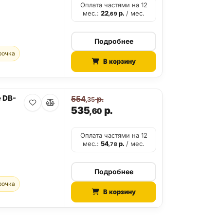
Оплата частями на 12
мес.:
22
р.
/ мес.
,69
Подробнее
рочка
В корзину
 DB-
554
р.
,35
535
р.
,60
Оплата частями на 12
мес.:
54
р.
/ мес.
,78
Подробнее
рочка
В корзину