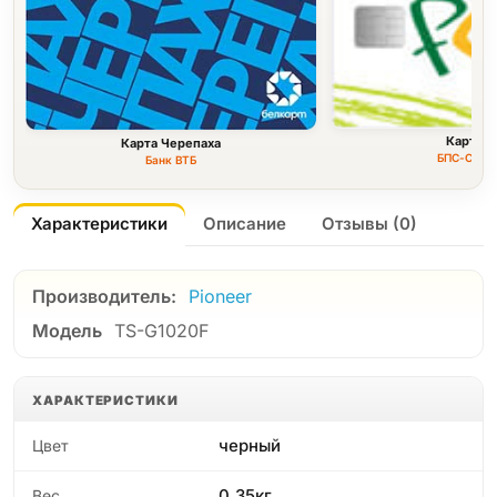
Карта F
Карта Черепаха
БПС-Сбер
Банк ВТБ
Характеристики
Описание
Отзывы (0)
Производитель:
Pioneer
Модель
TS-G1020F
ХАРАКТЕРИСТИКИ
черный
Цвет
0.35кг
Вес