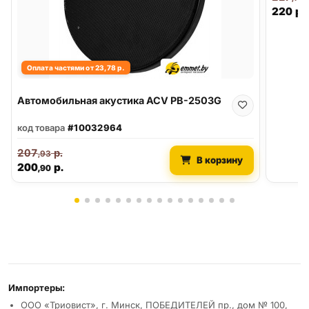
220
р.
Оплата частями от 23,78 р.
Автомобильная акустика ACV PB-2503G
код товара
#10032964
207
р.
,93
В корзину
200
р.
,90
Реквизиты и условия
Импортеры:
ООО «Триовист», г. Минск, ПОБЕДИТЕЛЕЙ пр., дом № 100,