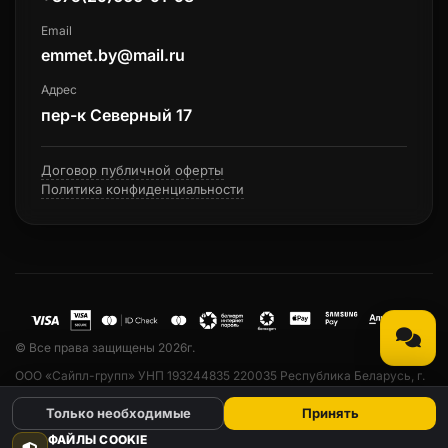
Email
emmet.by@mail.ru
Адрес
пер-к Северный 17
Договор публичной оферты
Политика конфиденциальности
© Все права защищены 2026г.
ООО «Сайпл-групп» УНП 193244835 220035 Республика Беларусь, г.
Минск, ул. Тарханова, 13а, пом. 33. Свидетельство о государственной
Только необходимые
Принять
регистрации № 193244835 от 23.04.2019 выдано Минским
горисполкомом. Дата регистрации в Торговом реестре РБ № 530742
ФАЙЛЫ COOKIE