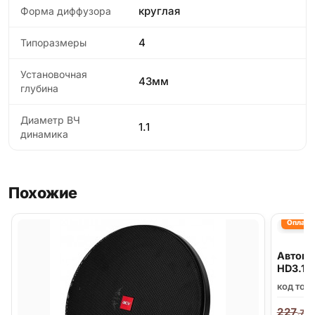
круглая
Форма диффузора
4
Типоразмеры
Установочная
43мм
глубина
Диаметр ВЧ
1.1
динамика
Похожие
Оплата 
Автомо
HD3.1
код тов
227
,70