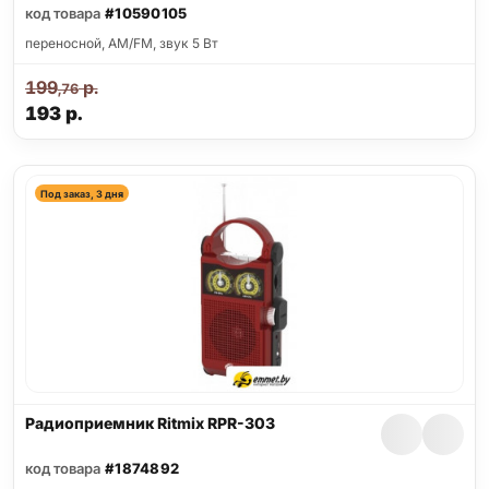
код товара
#10590105
переносной, AM/FM, звук 5 Вт
199
р.
,76
193
р.
Под заказ, 3 дня
Радиоприемник Ritmix RPR-303
код товара
#1874892