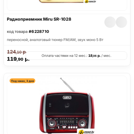
Радиоприемник Miru SR-1028
код товара
#6228710
переносной, аналоговый тюнер FM/AM, звук моно 5 Вт
124
р.
,10
Оплата частями на 12 мес.:
18
р.
/ мес.
,06
119
р.
,90
Под заказ, 3 дня