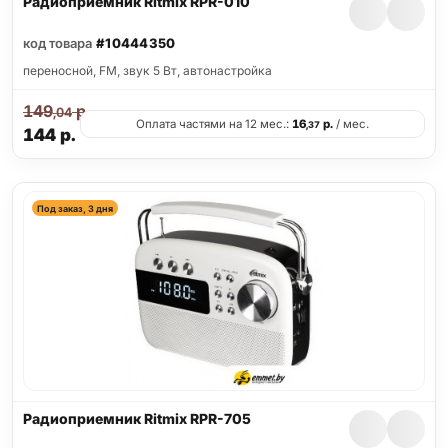
Радиоприемник Ritmix RPR-010
код товара
#10444350
переносной, FM, звук 5 Вт, автонастройка
149
р.
,04
Оплата частями на 12 мес.:
16
р.
/ мес.
,37
144
р.
Под заказ, 3 дня
Радиоприемник Ritmix RPR-705