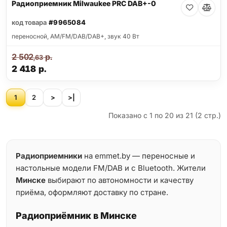
Радиоприемник Milwaukee PRC DAB+-0
код товара
#9965084
переносной, AM/FM/DAB/DAB+, звук 40 Вт
2 502
р.
,63
2 418
р.
1
2
>
>|
Показано с 1 по 20 из 21 (2 стр.)
Радиоприемники
на emmet.by — переносные и
настольные модели FM/DAB и с Bluetooth. Жители
Минске
выбирают по автономности и качеству
приёма, оформляют доставку по стране.
Радиоприёмник в Минске