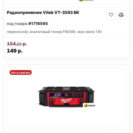
Радиоприемник Vitek VT-3593 BK
код товара
#1716565
переносной, аналоговый тюнер FM/AM, звук моно 1 Вт
154
р.
,22
149
р.
Нет в наличии