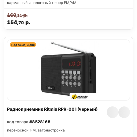
карманный, аналоговый тюнер FM/AM
160
р.
,11
154
р.
,70
Под заказ, 3 дня
Радиоприемник Ritmix RPR-001 (черный)
код товара
#8528168
переносной, FM, автонастройка