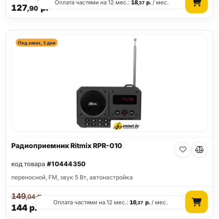
Оплата частями на 12 мес.:
18
р.
/ мес.
,37
127
р.
,90
Под заказ, 3 дня
Радиоприемник Ritmix RPR-010
код товара
#10444350
переносной, FM, звук 5 Вт, автонастройка
149
р.
,04
Оплата частями на 12 мес.:
16
р.
/ мес.
,37
144
р.