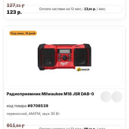
127
р.
,31
Оплата частями на 12 мес.:
13
р.
/ мес.
,86
123
р.
Под заказ, 16 дней
Радиоприемник Milwaukee M18 JSR DAB-0
код товара
#9708539
переносной, AM/FM, звук 30 Вт
911
р.
,84