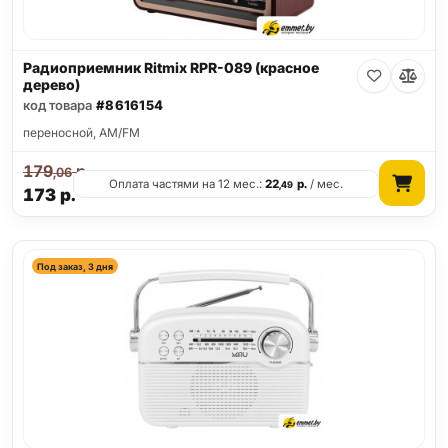
Радиоприемник Ritmix RPR-089 (красное
дерево)
код товара
#8616154
переносной, AM/FM
179
р.
,06
Оплата частями на 12 мес.:
22
р.
/ мес.
,49
173
р.
Под заказ, 3 дня