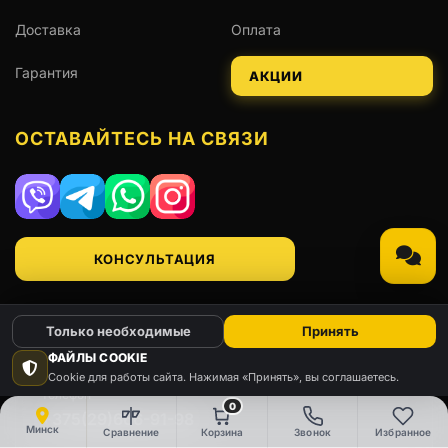
Доставка
Оплата
Гарантия
АКЦИИ
ОСТАВАЙТЕСЬ НА СВЯЗИ
Viber
Telegram
WhatsApp
Instagram
КОНСУЛЬТАЦИЯ
Только необходимые
Принять
НАШИ КОНТАКТЫ
ФАЙЛЫ COOKIE
Cookie для работы сайта. Нажимая «Принять», вы соглашаетесь.
Телефон
0
+375(29)666-91-98
Минск
Сравнение
Корзина
Звонок
Избранное