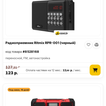
Радиоприемник Ritmix RPR-001 (черный)
код товара
#8528168
переносной, FM, автонастройка
127
р.
,31
Оплата частями на 12 мес.:
13
р.
/ мес.
,86
123
р.
Под заказ, 16 дней