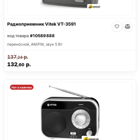
Радиоприемник Vitek VT-3591
код товара
#10589888
переносной, AM/FM, звук 5 Вт
137
р.
,24
132
р.
,60
Нет в наличии