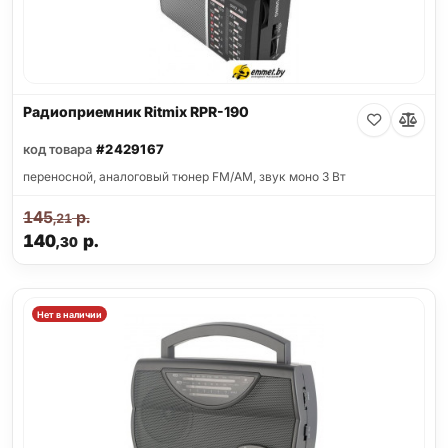
Радиоприемник Ritmix RPR-190
код товара
#2429167
переносной, аналоговый тюнер FM/AM, звук моно 3 Вт
145
р.
,21
140
р.
,30
Нет в наличии