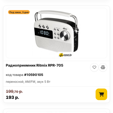
Под заказ, 3 дня
Радиоприемник Ritmix RPR-705
код товара
#10590105
переносной, AM/FM, звук 5 Вт
199
р.
,76
193
р.