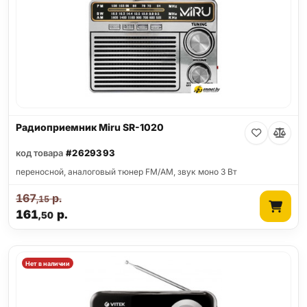
Радиоприемник Miru SR-1020
код товара
#2629393
переносной, аналоговый тюнер FM/AM, звук моно 3 Вт
167
р.
,15
161
р.
,50
Нет в наличии