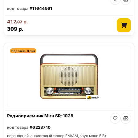
код товара
#11644561
412
р.
,97
399
р.
Под заказ, 3 дня
Радиоприемник Miru SR-1028
код товара
#6228710
переносной, аналоговый тюнер FM/AM, звук моно 5 Вт