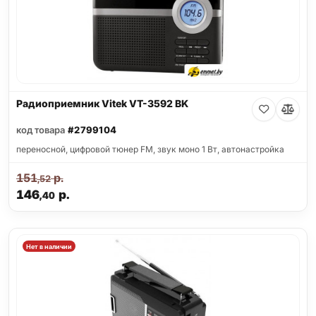
Радиоприемник Vitek VT-3592 BK
код товара
#2799104
переносной, цифровой тюнер FM, звук моно 1 Вт, автонастройка
151
р.
,52
146
р.
,40
Нет в наличии