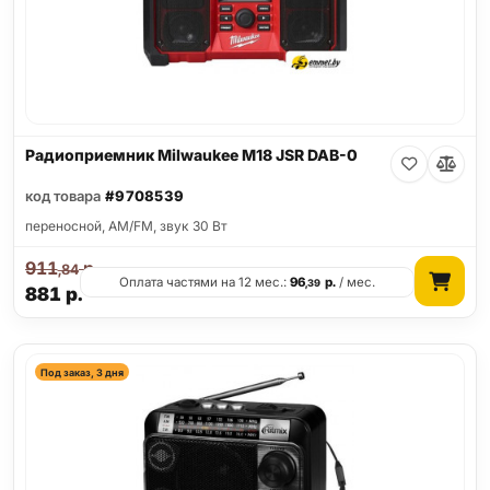
Радиоприемник Milwaukee M18 JSR DAB-0
код товара
#9708539
переносной, AM/FM, звук 30 Вт
911
р.
,84
Оплата частями на 12 мес.:
96
р.
/ мес.
,39
881
р.
Под заказ, 3 дня