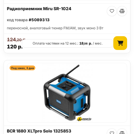
Радиоприемник Miru SR-1024
код товара
#5089313
переносной, аналоговый тюнер FM/AM, звук моно 3 Вт
124
р.
,20
Оплата частями на 12 мес.:
18
р.
/ мес.
,06
120
р.
Под заказ, 3 дня
BCR 1880 XLTpro Solo 1325853