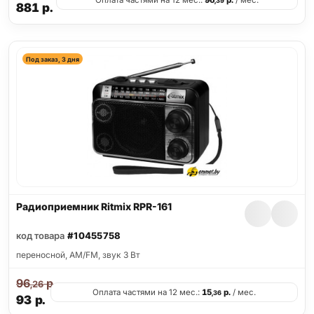
Оплата частями на 12 мес.:
96
р.
/ мес.
,39
881
р.
Под заказ, 3 дня
Радиоприемник Ritmix RPR-161
код товара
#10455758
переносной, AM/FM, звук 3 Вт
96
р.
,26
Оплата частями на 12 мес.:
15
р.
/ мес.
,36
93
р.