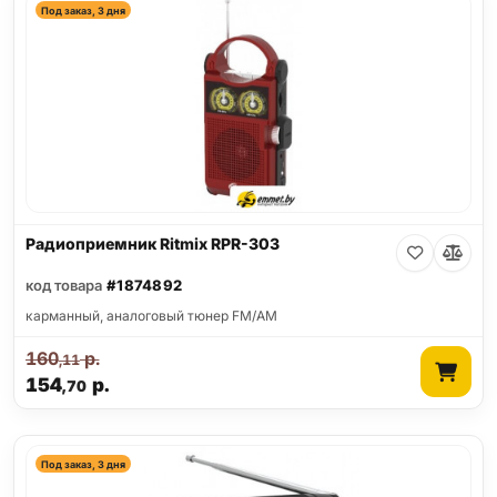
Под заказ, 3 дня
Радиоприемник Ritmix RPR-303
код товара
#1874892
карманный, аналоговый тюнер FM/AM
160
р.
,11
154
р.
,70
Под заказ, 3 дня