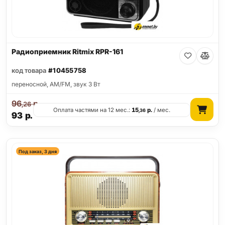
Радиоприемник Ritmix RPR-161
код товара
#10455758
переносной, AM/FM, звук 3 Вт
96
р.
,26
Оплата частями на 12 мес.:
15
р.
/ мес.
,36
93
р.
Под заказ, 3 дня