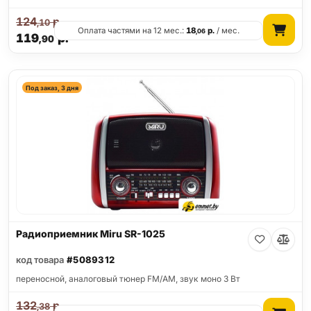
124
р.
,10
Оплата частями на 12 мес.:
18
р.
/ мес.
,06
119
р.
,90
Под заказ, 3 дня
Радиоприемник Miru SR-1025
код товара
#5089312
переносной, аналоговый тюнер FM/AM, звук моно 3 Вт
132
р.
,38