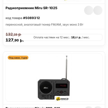
Радиоприемник Miru SR-1025
код товара
#5089312
переносной, аналоговый тюнер FM/AM, звук моно 3 Вт
132
р.
,38
Оплата частями на 12 мес.:
18
р.
/ мес.
,37
127
р.
,90
Под заказ, 3 дня