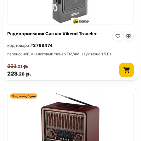
Радиоприемник Сигнал Vikend Traveler
код товара
#3768474
переносной, аналоговый тюнер FM/AM, звук моно 1.5 Вт
231
р.
,01
223
р.
,20
Под заказ, 3 дня