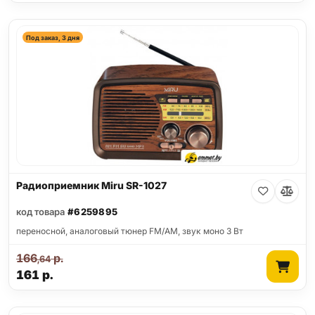
Под заказ, 3 дня
Радиоприемник Miru SR-1027
код товара
#6259895
переносной, аналоговый тюнер FM/AM, звук моно 3 Вт
166
р.
,64
161
р.