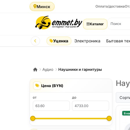
Минск
Оплата/доставка
От
Каталог
Уценка
Электроника
Бытовая те
Аудио
Наушники и гарнитуры
Нау
Цена (BYN)
Сорт
ОТ
ДО
В на