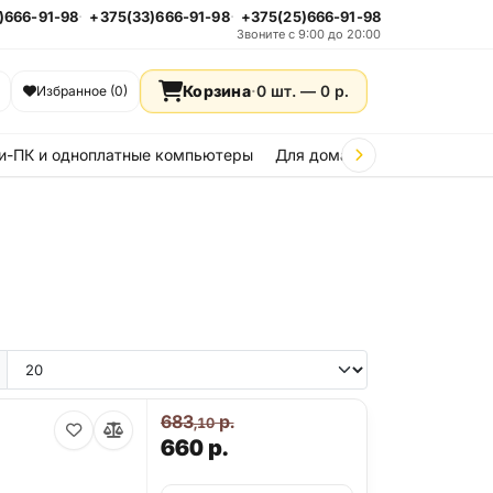
)666-91-98
+375(33)666-91-98
+375(25)666-91-98
Звоните с 9:00 до 20:00
Корзина
·
0 шт. —
0
р.
Избранное (0)
и-ПК и одноплатные компьютеры
Для дома и дачи
Стройка
683
р.
,10
660
р.