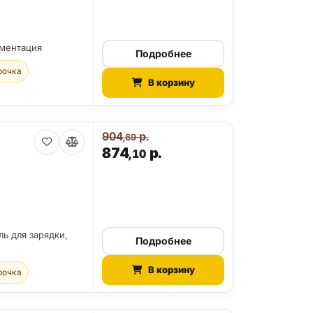
ументация
Подробнее
рочка
В корзину
904
р.
,69
874
р.
,10
ль для зарядки,
Подробнее
В корзину
рочка