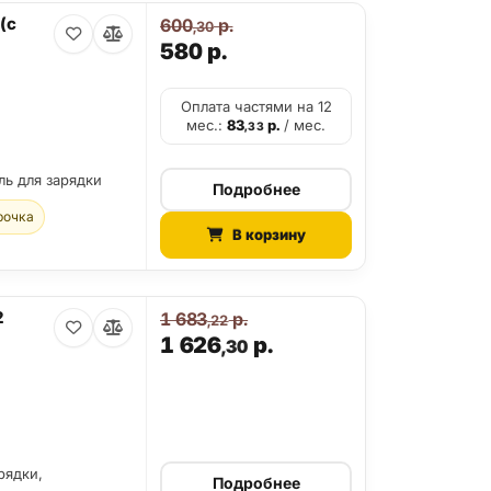
(с
600
р.
,30
580
р.
Оплата частями на 12
мес.:
83
р.
/ мес.
,33
ль для зарядки
Подробнее
рочка
В корзину
2
1 683
р.
,22
1 626
р.
,30
рядки,
Подробнее