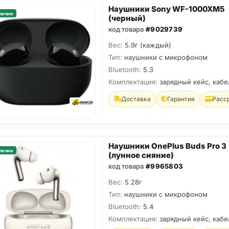
Наушники Sony WF-1000XM5
личии
(черный)
код товара
#9029739
Вес:
5.9г (каждый)
Тип:
наушники с микрофоном
Bluetooth:
5.3
Комплектация:
зарядный кейс, кабе
Доставка
Гарантия
Расс
Наушники OnePlus Buds Pro 3
личии
(лунное сияние)
код товара
#9965803
Вес:
5.28г
Тип:
наушники с микрофоном
Bluetooth:
5.4
Комплектация:
зарядный кейс, кабе