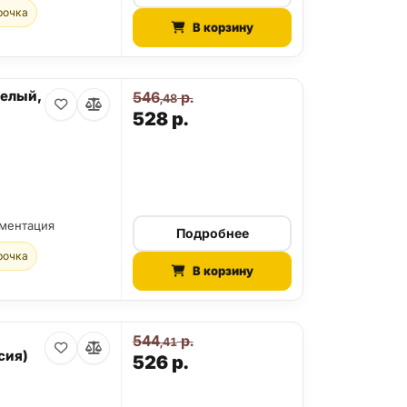
рочка
В корзину
белый,
546
р.
,48
528
р.
ументация
Подробнее
рочка
В корзину
544
р.
,41
сия)
526
р.