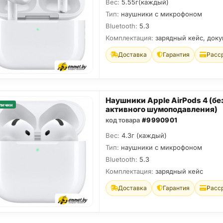
Вес:
5.55г(каждый)
Тип:
наушники с микрофоном
Bluetooth:
5.3
Комплектация:
зарядный кейс, док
Доставка
Гарантия
Расс
Наушники Apple AirPods 4 (бе
личии
активного шумоподавления)
код товара
#9990901
Вес:
4.3г (каждый)
Тип:
наушники с микрофоном
Bluetooth:
5.3
Комплектация:
зарядный кейс
Доставка
Гарантия
Расс