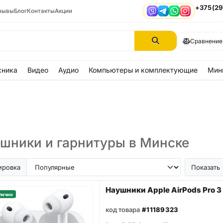
+375(29
зывы
Блог
Контакты
Акции
Viber
Telegram
WhatsApp
Instagram
Сравнение
хника
Видео
Аудио
Компьютеры и комплектующие
Мин
шники и гарнитуры в Минске
ировка
Показать
Наушники Apple AirPods Pro 3
личии
код товара
#11189323