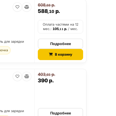
608
р.
,68
588
р.
,10
Оплата частями на 12
мес.:
105
р.
/ мес.
,11
ль для зарядки
Подробнее
рочка
В корзину
403
р.
,65
390
р.
ль для зарядки
Подробнее