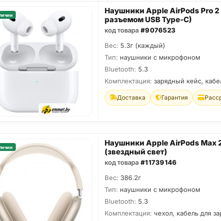
Наушники Apple AirPods Pro 2 
личии
разъемом USB Type-C)
код товара
#9076523
Вес:
5.3г (каждый)
Тип:
наушники с микрофоном
Bluetooth:
5.3
Комплектация:
зарядный кейс, кабе
Доставка
Гарантия
Расс
Наушники Apple AirPods Max 
личии
(звездный свет)
код товара
#11739146
Вес:
386.2г
Тип:
наушники с микрофоном
Bluetooth:
5.3
Комплектация:
чехол, кабель для за