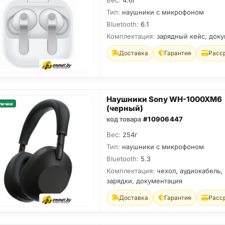
Вес:
4.6г
Тип:
наушники с микрофоном
Bluetooth:
6.1
Комплектация:
зарядный кейс, док
Доставка
Гарантия
Расс
Наушники Sony WH-1000XM6
личии
(черный)
код товара
#10906447
Вес:
254г
Тип:
наушники с микрофоном
Bluetooth:
5.3
Комплектация:
чехол, аудиокабель,
зарядки, документация
Доставка
Гарантия
Расс