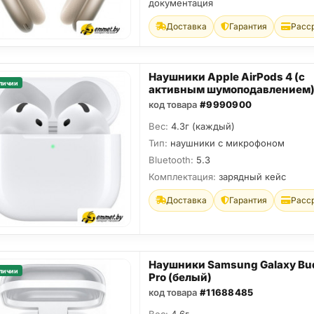
документация
Доставка
Гарантия
Расс
Наушники Apple AirPods 4 (с
личии
активным шумоподавлением
код товара
#9990900
Вес:
4.3г (каждый)
Тип:
наушники с микрофоном
Bluetooth:
5.3
Комплектация:
зарядный кейс
Доставка
Гарантия
Расс
Наушники Samsung Galaxy Bu
личии
Pro (белый)
код товара
#11688485