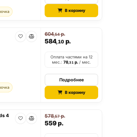
В корзину
рочка
604
р.
,54
)
584
р.
,10
Оплата частями на 12
мес.:
78
р.
/ мес.
,31
Подробнее
рочка
В корзину
ds 4
578
р.
,57
559
р.