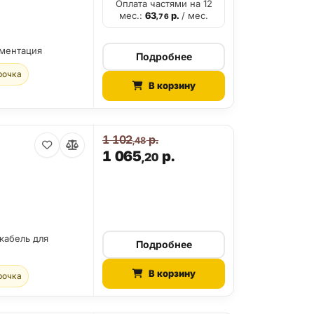
Оплата частями на 12
мес.:
63
р.
/ мес.
,76
ументация
Подробнее
рочка
В корзину
1 102
р.
,48
1 065
р.
,20
 кабель для
Подробнее
В корзину
рочка