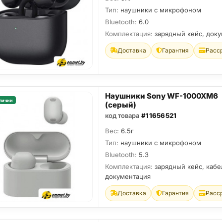
Тип:
наушники с микрофоном
Bluetooth:
6.0
Комплектация:
зарядный кейс, док
Доставка
Гарантия
Расс
Наушники Sony WF-1000XM6
личии
(серый)
код товара
#11656521
Вес:
6.5г
Тип:
наушники с микрофоном
Bluetooth:
5.3
Комплектация:
зарядный кейс, кабе
документация
Доставка
Гарантия
Расс