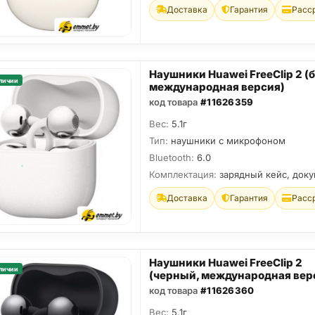
Доставка
Гарантия
Расс
Наушники Huawei FreeClip 2 (
личии
международная версия)
код товара
#11626359
Вес:
5.1г
Тип:
наушники с микрофоном
Bluetooth:
6.0
Комплектация:
зарядный кейс, док
Доставка
Гарантия
Расс
Наушники Huawei FreeClip 2
личии
(черный, международная вер
код товара
#11626360
Вес:
5.1г