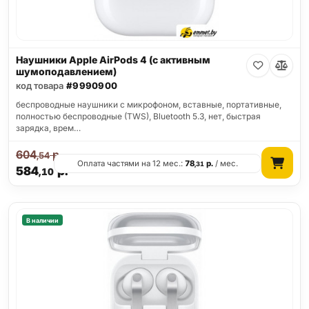
Наушники Apple AirPods 4 (с активным
шумоподавлением)
код товара
#9990900
беспроводные наушники с микрофоном, вставные, портативные,
полностью беспроводные (TWS), Bluetooth 5.3, нет, быстрая
зарядка, врем…
604
р.
,54
Оплата частями на 12 мес.:
78
р.
/ мес.
,31
584
р.
,10
В наличии