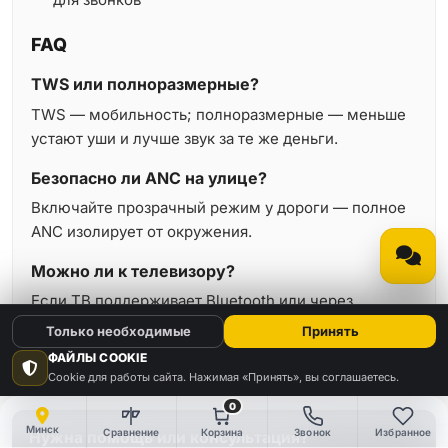
FAQ
TWS или полноразмерные?
TWS — мобильность; полноразмерные — меньше
устают уши и лучше звук за те же деньги.
Безопасно ли ANC на улице?
Включайте прозрачный режим у дороги — полное
ANC изолирует от окружения.
Можно ли к телевизору?
Если ТВ поддерживает Bluetooth или через
передатчик — да; задержка на части моделей
Только необходимые
Принять
заметна в кино.
ФАЙЛЫ COOKIE
Cookie для работы сайта. Нажимая «Принять», вы соглашаетесь.
0
Минск
Сравнение
Корзина
Звонок
Избранное
Нужна помощь или консультация?