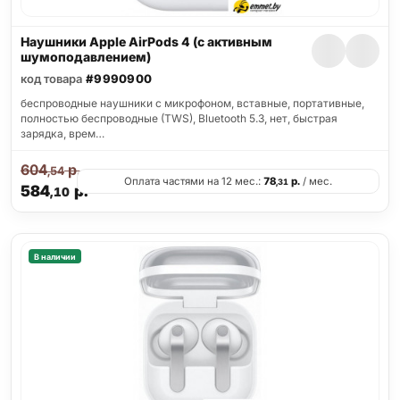
Наушники Apple AirPods 4 (с активным
шумоподавлением)
код товара
#9990900
беспроводные наушники с микрофоном, вставные, портативные,
полностью беспроводные (TWS), Bluetooth 5.3, нет, быстрая
зарядка, врем…
604
р.
,54
Оплата частями на 12 мес.:
78
р.
/ мес.
,31
584
р.
,10
В наличии