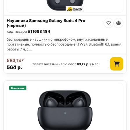
Наушники Samsung Galaxy Buds 4 Pro
(черный)
код товара
#11688484
беспроводные наушники с микрофоном, внутриканальные,
портативные, полностью беспроводные (TWS), Bluetooth 6.1, время
работы 7 ч, с…
583
р.
,74
Оплата частями на 12 мес.:
63
р.
/ мес.
,13
564
р.
В наличии