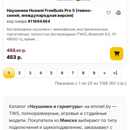
Наушники Huawei FreeBuds Pro 5 (темно-
синий, международная версия)
код товара
#11694464
беспроводные наушники с микрофоном, внутриканальные,
портативные, полностью беспроводные (TWS), Bluetooth 6.0, 10-
48000 Гц, время …
468
р.
,86
453
р.
1
2
3
4
5
6
7
8
9
>
>|
Показано с 1 по 20 из 1198 (60 стр.)
Каталог «
Наушники и гарнитуры
» на emmet.by —
TWS, полноразмерные, игровые и студийные
модели. Покупатели из
Минске
выбирают по типу
подключения и шумоподавлению, заказывают с