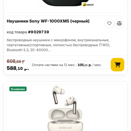
Наушники Sony WF-1000XM5 (черный)
код товара
#9029739
беспроводные наушники с микрофоном, внутриканальные,
портативные/спортивные, полностью беспроводные (TWS),
Bluetooth 5.3, 20-40000…
608
р.
,68
Оплата частями на 12 мес.:
105
р.
/ мес.
,11
588
р.
,10
В наличии