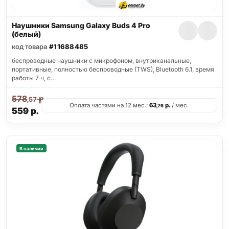
Наушники Samsung Galaxy Buds 4 Pro
(белый)
код товара
#11688485
беспроводные наушники с микрофоном, внутриканальные,
портативные, полностью беспроводные (TWS), Bluetooth 6.1, время
работы 7 ч, с…
578
р.
,57
Оплата частями на 12 мес.:
63
р.
/ мес.
,76
559
р.
В наличии