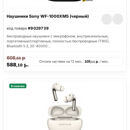
Наушники Sony WF-1000XM5 (черный)
код товара
#9029739
беспроводные наушники с микрофоном, внутриканальные,
портативные/спортивные, полностью беспроводные (TWS),
Bluetooth 5.3, 20-40000…
608
р.
,68
Оплата частями на 12 мес.:
105
р.
/ мес.
,11
588
р.
,10
В наличии