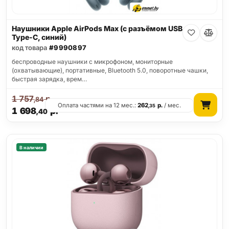
Наушники Apple AirPods Max (с разъёмом USB
Type-C, синий)
код товара
#9990897
беспроводные наушники с микрофоном, мониторные
(охватывающие), портативные, Bluetooth 5.0, поворотные чашки,
быстрая зарядка, врем…
1 757
р.
,84
Оплата частями на 12 мес.:
262
р.
/ мес.
,35
1 698
р.
,40
В наличии