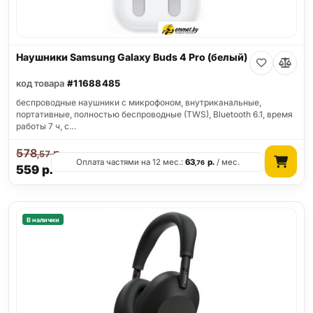
Наушники Samsung Galaxy Buds 4 Pro (белый)
код товара
#11688485
беспроводные наушники с микрофоном, внутриканальные,
портативные, полностью беспроводные (TWS), Bluetooth 6.1, время
работы 7 ч, с…
578
р.
,57
Оплата частями на 12 мес.:
63
р.
/ мес.
,76
559
р.
В наличии