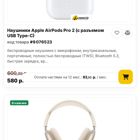
Наушники Apple AirPods Pro 2 (с разъемом
USB Type-C)
код товара
#9076523
беспроводные наушники с микрофоном, внутриканальные,
портативные, полностью беспроводные (TWS), Bluetooth 5.3,
быстрая зарядка, вр…
600
р.
,30
Оплата частями на 12 мес.:
83
р.
/ мес.
,33
580
р.
В наличии