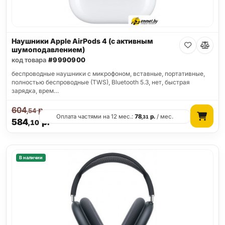
Наушники Apple AirPods 4 (с активным
шумоподавлением)
код товара
#9990900
беспроводные наушники с микрофоном, вставные, портативные,
полностью беспроводные (TWS), Bluetooth 5.3, нет, быстрая
зарядка, врем…
604
р.
,54
Оплата частями на 12 мес.:
78
р.
/ мес.
,31
584
р.
,10
В наличии