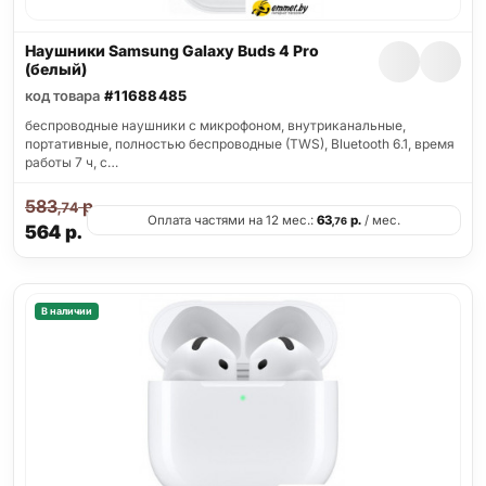
Наушники Samsung Galaxy Buds 4 Pro
(белый)
код товара
#11688485
беспроводные наушники с микрофоном, внутриканальные,
портативные, полностью беспроводные (TWS), Bluetooth 6.1, время
работы 7 ч, с…
583
р.
,74
Оплата частями на 12 мес.:
63
р.
/ мес.
,76
564
р.
В наличии