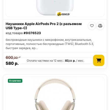
Наушники Apple AirPods Pro 2 (с разъемом
USB Type-C)
код товара
#9076523
беспроводные наушники с микрофоном, внутриканальные,
портативные, полностью беспроводные (TWS), Bluetooth 5.3,
быстрая зарядка, вр…
600
р.
,30
Оплата частями на 12 мес.:
83
р.
/ мес.
,33
580
р.
В наличии