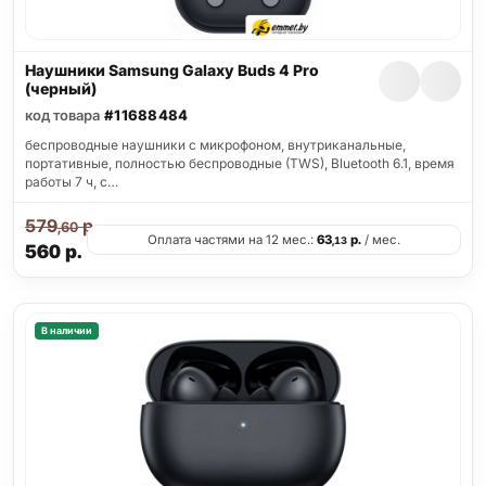
Наушники Samsung Galaxy Buds 4 Pro
(черный)
код товара
#11688484
беспроводные наушники с микрофоном, внутриканальные,
портативные, полностью беспроводные (TWS), Bluetooth 6.1, время
работы 7 ч, с…
579
р.
,60
Оплата частями на 12 мес.:
63
р.
/ мес.
,13
560
р.
В наличии