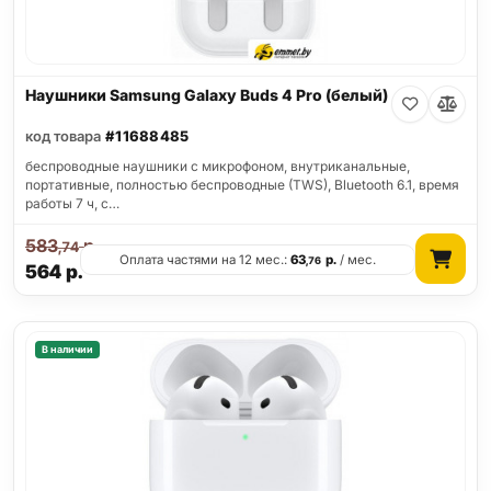
Наушники Samsung Galaxy Buds 4 Pro (белый)
код товара
#11688485
беспроводные наушники с микрофоном, внутриканальные,
портативные, полностью беспроводные (TWS), Bluetooth 6.1, время
работы 7 ч, с…
583
р.
,74
Оплата частями на 12 мес.:
63
р.
/ мес.
,76
564
р.
В наличии