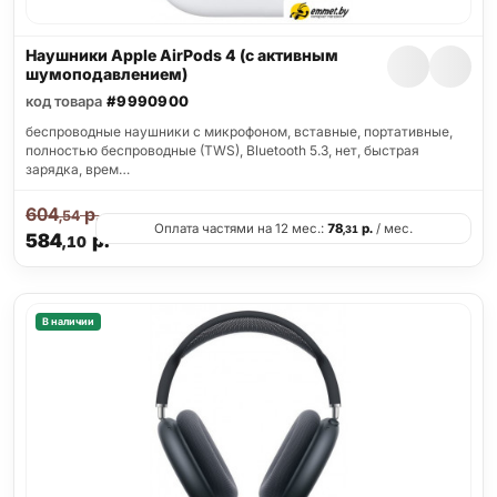
Наушники Apple AirPods 4 (с активным
шумоподавлением)
код товара
#9990900
беспроводные наушники с микрофоном, вставные, портативные,
полностью беспроводные (TWS), Bluetooth 5.3, нет, быстрая
зарядка, врем…
604
р.
,54
Оплата частями на 12 мес.:
78
р.
/ мес.
,31
584
р.
,10
В наличии