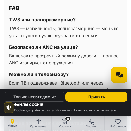
FAQ
TWS или полноразмерные?
TWS — мобильность; полноразмерные — меньше
устают уши и лучше звук за те же деньги.
Безопасно ли ANC на улице?
Включайте прозрачный режим у дороги — полное
ANC изолирует от окружения.
Можно ли к телевизору?
Если ТВ поддерживает Bluetooth или через
передатчик — да; задержка на части моделей
заметна в кино.
Только необходимые
Принять
ФАЙЛЫ COOKIE
Cookie для работы сайта. Нажимая «Принять», вы соглашаетесь.
0
Нужна помощь или консультация?
Минск
Сравнение
Корзина
Звонок
Избранное
Звоните или оставьте заявку — перезвоним в рабочее