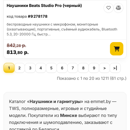
Наушники Beats Studio Pro (черный)
код товара
#9278178
беспроводные наушники с микрофоном, мониторные
(охватывающие), портативные, съёмный аудиокабель, Bluetooth
5.3, 20-20000 Гц, быстр…
842
р.
,28
813
р.
,80
1
2
3
4
5
6
7
8
9
>
>|
Показано с 1 по 20 из 1211 (61 стр.)
Каталог «
Наушники и гарнитуры
» на emmet.by —
TWS, полноразмерные, игровые и студийные
модели. Покупатели из
Минске
выбирают по типу
подключения и шумоподавлению, заказывают с
доставкой по Беларуси.