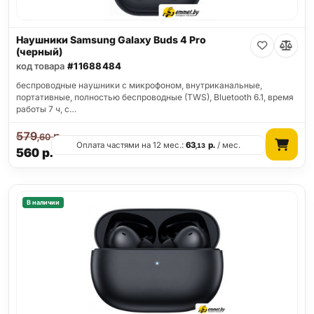
Наушники Samsung Galaxy Buds 4 Pro
(черный)
код товара
#11688484
беспроводные наушники с микрофоном, внутриканальные,
портативные, полностью беспроводные (TWS), Bluetooth 6.1, время
работы 7 ч, с…
579
р.
,60
Оплата частями на 12 мес.:
63
р.
/ мес.
,13
560
р.
В наличии