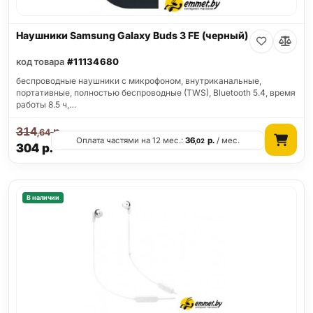
Наушники Samsung Galaxy Buds 3 FE (черный)
код товара
#11134680
беспроводные наушники с микрофоном, внутриканальные,
портативные, полностью беспроводные (TWS), Bluetooth 5.4, время
работы 8.5 ч,…
314
р.
,64
Оплата частями на 12 мес.:
36
р.
/ мес.
,02
304
р.
В наличии