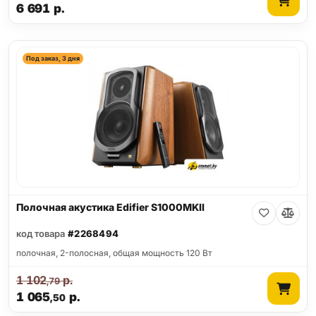
6 691
р.
Под заказ, 3 дня
Полочная акустика Edifier S1000MKII
код товара
#2268494
полочная, 2-полосная, общая мощность 120 Вт
1 102
р.
,79
1 065
р.
,50