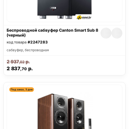
Беспроводной сабвуфер Canton Smart Sub 8
(черный)
код товара
#2247283
cабвуфер, беспроводная
2 937
р.
,02
2 837
р.
,70
Под заказ, 3 дня