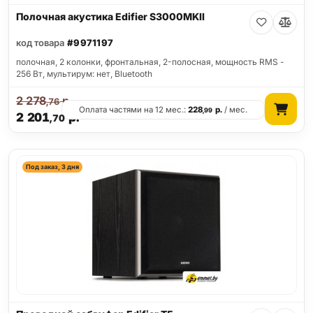
Полочная акустика Edifier S3000MKII
код товара
#9971197
полочная, 2 колонки, фронтальная, 2-полосная, мощность RMS -
256 Вт, мультирум: нет, Bluetooth
2 278
р.
,76
Оплата частями на 12 мес.:
228
р.
/ мес.
,99
2 201
р.
,70
Под заказ, 3 дня