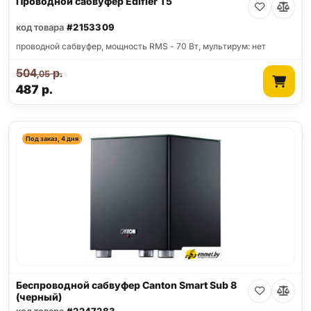
Проводной сабвуфер Edifier T5
код товара
#2153309
проводной сабвуфер, мощность RMS - 70 Вт, мультирум: нет
504
р.
,05
487
р.
Под заказ, 4 дня
Беспроводной сабвуфер Canton Smart Sub 8
(черный)