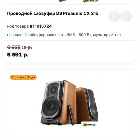
Проводной сабвуфер DS Proaudio CX S15
код товара
#11015724
проводной сабвуфер, мощность RMS - 800 Вт, мультирум: нет
6 925
р.
,19
6 691
р.
Под заказ, 3 дня