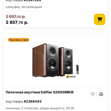
код товара
#2247283
cабвуфер, беспроводная
2 937
р.
,02
2 837
р.
,70
Под заказ, 3 дня
Полочная акустика Edifier S2000MKIII
код товара
#2268493
полочная, 2-полосная, общая мощность 130 Вт