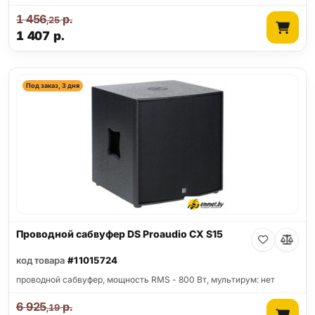
1 456
р.
,25
1 407
р.
Под заказ, 3 дня
Проводной сабвуфер DS Proaudio CX S15
код товара
#11015724
проводной сабвуфер, мощность RMS - 800 Вт, мультирум: нет
6 925
р.
,19