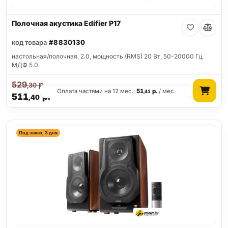
Полочная акустика Edifier P17
код товара
#8830130
настольная/полочная, 2.0, мощность (RMS) 20 Вт, 50-20000 Гц,
МДФ 5.0
529
р.
,30
Оплата частями на 12 мес.:
51
р.
/ мес.
,41
511
р.
,40
Под заказ, 3 дня