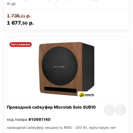
91 дБ
1 736
р.
,21
1 677
р.
,50
Нет в наличии
Проводной сабвуфер Microlab Solo SUB10
код товара
#10981140
проводной сабвуфер, мощность RMS - 200 Вт, мультирум: нет