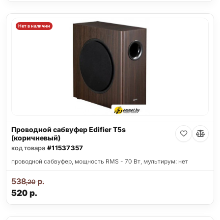
Нет в наличии
Проводной сабвуфер Edifier T5s
(коричневый)
код товара
#11537357
проводной сабвуфер, мощность RMS - 70 Вт, мультирум: нет
538
р.
,20
520
р.