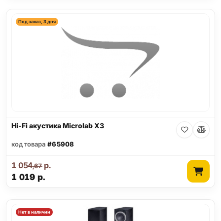
Под заказ, 3 дня
Hi-Fi акустика Microlab X3
код товара
#65908
1 054
р.
,67
1 019
р.
Нет в наличии