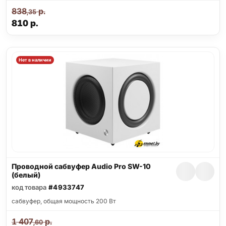
838
р.
,35
810
р.
Нет в наличии
Проводной сабвуфер Audio Pro SW-10
(белый)
код товара
#4933747
cабвуфер, общая мощность 200 Вт
1 407
р.
,60