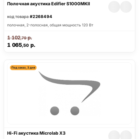
Полочная акустика Edifier S1000MKII
код товара
#2268494
полочная, 2-полосная, общая мощность 120 Вт
1 102
р.
,79
1 065
р.
,50
Под заказ, 3 дня
Hi-Fi акустика Microlab X3