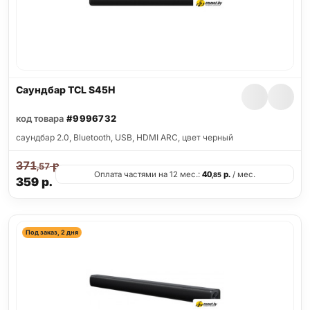
Саундбар TCL S45H
код товара
#9996732
саундбар 2.0, Bluetooth, USB, HDMI ARC, цвет черный
371
р.
,57
Оплата частями на 12 мес.:
40
р.
/ мес.
,85
359
р.
Под заказ, 2 дня