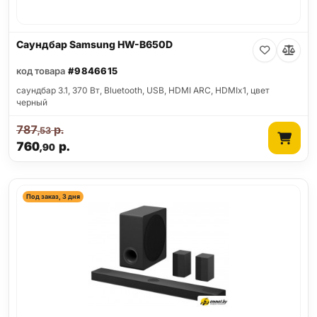
Саундбар Samsung HW-B650D
код товара
#9846615
саундбар 3.1, 370 Вт, Bluetooth, USB, HDMI ARC, HDMIx1, цвет
черный
787
р.
,53
760
р.
,90
Под заказ, 3 дня