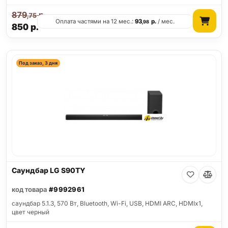
879
р.
,75
Оплата частями на 12 мес.:
93
р.
/ мес.
,98
850
р.
Под заказ, 3 дня
Саундбар LG S90TY
код товара
#9992961
саундбар 5.1.3, 570 Вт, Bluetooth, Wi-Fi, USB, HDMI ARC, HDMIx1,
цвет черный