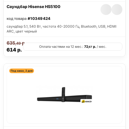
Саундбар Hisense HS5100
код товара
#10349424
саундбар 5.1, 540 Вт, частота 40-20000 Гц, Bluetooth, USB, HDMI
ARC, цвет черный
635
р.
,49
Оплата частями на 12 мес.:
72
р.
/ мес.
,67
614
р.
Под заказ, 2 дня