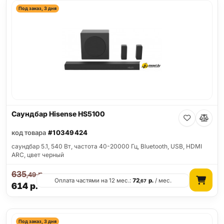
Под заказ, 3 дня
Саундбар Hisense HS5100
код товара
#10349424
саундбар 5.1, 540 Вт, частота 40-20000 Гц, Bluetooth, USB, HDMI
ARC, цвет черный
635
р.
,49
Оплата частями на 12 мес.:
72
р.
/ мес.
,67
614
р.
Под заказ, 3 дня