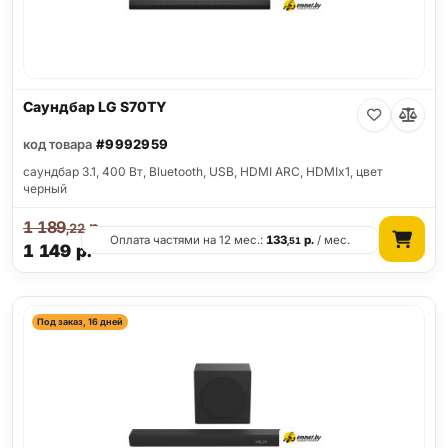
Саундбар LG S70TY
код товара
#9992959
саундбар 3.1, 400 Вт, Bluetooth, USB, HDMI ARC, HDMIx1, цвет
черный
1 189
р.
,22
Оплата частями на 12 мес.:
133
р.
/ мес.
,51
1 149
р.
Под заказ, 16 дней