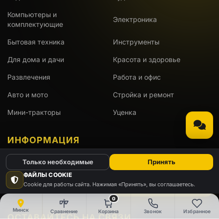
Компьютеры и
Электроника
комплектующие
Бытовая техника
Инструменты
Для дома и дачи
Красота и здоровье
Развлечения
Работа и офис
Авто и мото
Стройка и ремонт
Мини-тракторы
Уценка
ИНФОРМАЦИЯ
Только необходимые
Принять
Доставка
Оплата
ФАЙЛЫ COOKIE
Cookie для работы сайта. Нажимая «Принять», вы соглашаетесь.
Гарантия
АКЦИИ
0
Минск
Сравнение
Корзина
Звонок
Избранное
ОСТАВАЙТЕСЬ НА СВЯЗИ