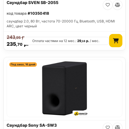
Саундбар SVEN SB-2055
код товара
#10350418
саундбар 2.0, 80 Вт, частота 70-20000 Гц, Bluetooth, USB, HDMI
ARC, цвет черный
243
р.
,95
Оплата частями на 12 мес.:
29
р.
/ мес.
,18
235
р.
,70
Под заказ, 16 дней
Саундбар Sony SA-SW3