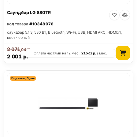
Саундбар LG S80TR
код товара
#10348976
саундбар 5.1.3, 580 Вт, Bluetooth, Wi-Fi, USB, HDMI ARC, HDMIx1,
цвет черный
2 071
р.
,04
Оплата частями на 12 мес.:
215
р.
/ мес.
,02
2 001
р.
Под заказ, 3 дня