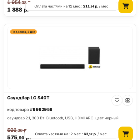
1 954
р.
,08
Оплата частями на 12 мес.:
211
р.
/ мес.
,14
1 888
р.
Под заказ, 3 дня
Саундбар LG S40T
код товара
#9992956
саундбар 2.1, 300 Вт, Bluetooth, USB, HDMI ARC, цвет черный
596
р.
,06
Оплата частями на 12 мес.:
63
р.
/ мес.
,37
575
р.
,90