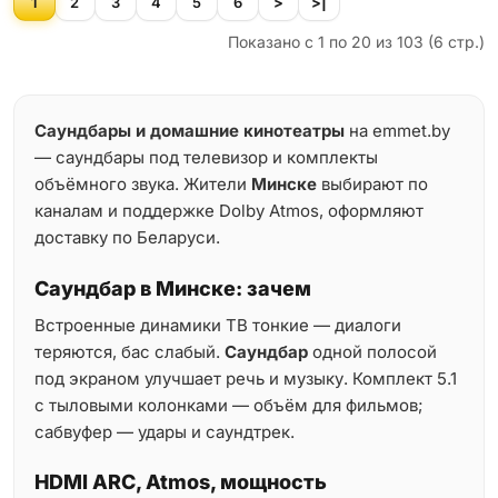
1
2
3
4
5
6
>
>|
Показано с 1 по 20 из 103 (6 стр.)
Саундбары и домашние кинотеатры
на emmet.by
— саундбары под телевизор и комплекты
объёмного звука. Жители
Минске
выбирают по
каналам и поддержке Dolby Atmos, оформляют
доставку по Беларуси.
Саундбар в Минске: зачем
Встроенные динамики ТВ тонкие — диалоги
теряются, бас слабый.
Саундбар
одной полосой
под экраном улучшает речь и музыку. Комплект 5.1
с тыловыми колонками — объём для фильмов;
сабвуфер — удары и саундтрек.
HDMI ARC, Atmos, мощность