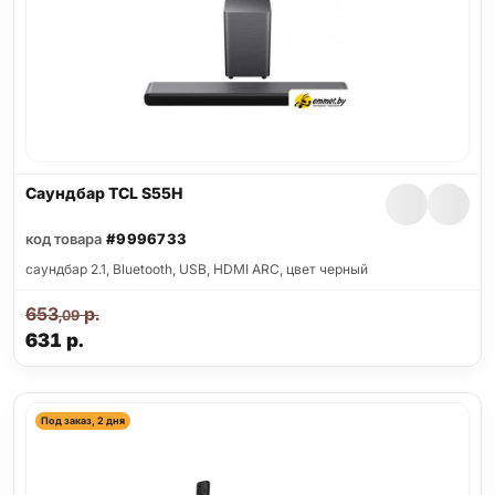
Саундбар TCL S55H
код товара
#9996733
саундбар 2.1, Bluetooth, USB, HDMI ARC, цвет черный
653
р.
,09
631
р.
Под заказ, 2 дня