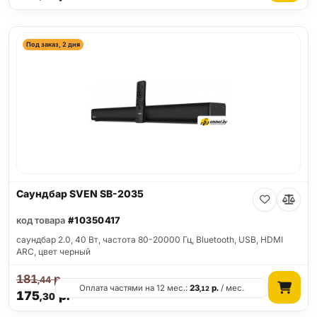
Под заказ, 2 дня
Саундбар SVEN SB-2035
код товара
#10350417
саундбар 2.0, 40 Вт, частота 80-20000 Гц, Bluetooth, USB, HDMI
ARC, цвет черный
181
р.
,44
Оплата частями на 12 мес.:
23
р.
/ мес.
,12
175
р.
,30