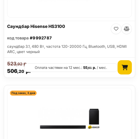
Саундбар Hisense HS3100
код товара
#9992787
саундбар 3.1, 480 Вт, частота 120-20000 Гц, Bluetooth, USB, HDMI
ARC, цвет черный
523
р.
,92
Оплата частями на 12 мес.:
55
р.
/ мес.
,61
506
р.
,20
Под заказ, 3 дня