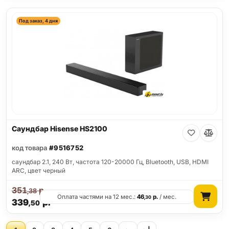
Под заказ, 4 дня
Саундбар Hisense HS2100
код товара
#9516752
саундбар 2.1, 240 Вт, частота 120-20000 Гц, Bluetooth, USB, HDMI
ARC, цвет черный
351
р.
,38
Оплата частями на 12 мес.:
46
р.
/ мес.
,30
339
р.
,50