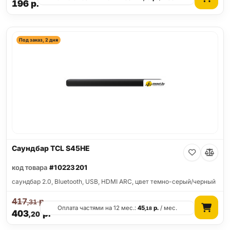
196
р.
Под заказ, 2 дня
Саундбар TCL S45HE
код товара
#10223201
саундбар 2.0, Bluetooth, USB, HDMI ARC, цвет темно-серый/черный
417
р.
,31
Оплата частями на 12 мес.:
45
р.
/ мес.
,18
403
р.
,20