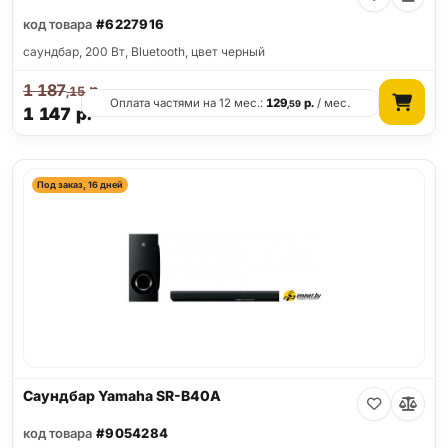
код товара
#6227916
саундбар, 200 Вт, Bluetooth, цвет черный
1 187
р.
,15
Оплата частями на 12 мес.:
129
р.
/ мес.
,59
1 147
р.
Под заказ, 16 дней
Саундбар Yamaha SR-B40A
код товара
#9054284