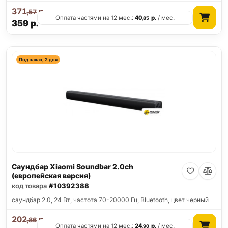
371
р.
,57
Оплата частями на 12 мес.:
40
р.
/ мес.
,85
359
р.
Под заказ, 2 дня
Саундбар Xiaomi Soundbar 2.0ch
(европейская версия)
код товара
#10392388
саундбар 2.0, 24 Вт, частота 70-20000 Гц, Bluetooth, цвет черный
202
р.
,86
Оплата частями на 12 мес.:
24
р.
/ мес.
,90