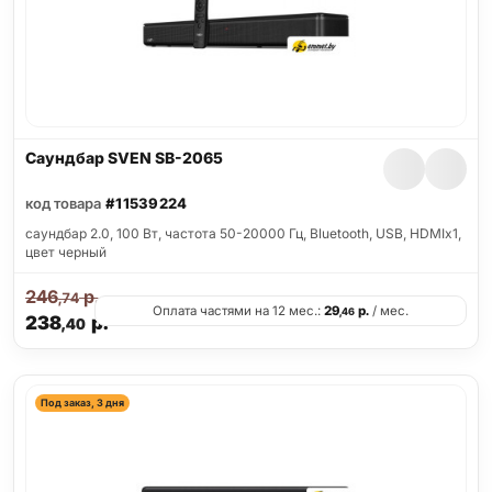
Саундбар SVEN SB-2065
код товара
#11539224
саундбар 2.0, 100 Вт, частота 50-20000 Гц, Bluetooth, USB, HDMIx1,
цвет черный
246
р.
,74
Оплата частями на 12 мес.:
29
р.
/ мес.
,46
238
р.
,40
Под заказ, 3 дня