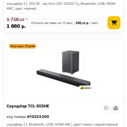
саундбар 2.1, 200 Вт, частота 210-22000 Гц, Bluetooth, USB, HDMI
ARC, цвет черный
1 718
р.
,10
Оплата частями на 12 мес.:
195
р.
/ мес.
,38
1 660
р.
Под заказ, 16 дней
Саундбар TCL S55HE
код товара
#10223200
саундбар 2.1, Bluetooth, USB, HDMI ARC, цвет темно-серый/черный