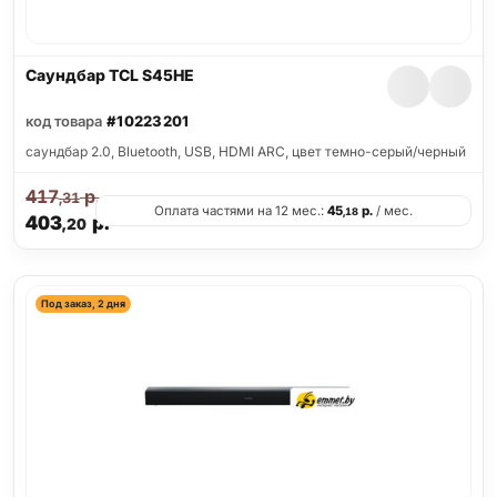
Саундбар TCL S45HE
код товара
#10223201
саундбар 2.0, Bluetooth, USB, HDMI ARC, цвет темно-серый/черный
417
р.
,31
Оплата частями на 12 мес.:
45
р.
/ мес.
,18
403
р.
,20
Под заказ, 2 дня