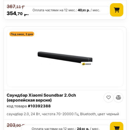
367
р.
,11
Оплата частями на 12 мес.:
40
р.
/ мес.
,85
354
р.
,70
Под заказ, 3 дня
Саундбар Xiaomi Soundbar 2.0ch
(европейская версия)
код товара
#10392388
саундбар 2.0, 24 Вт, частота 70-20000 Гц, Bluetooth, цвет черный
203
р.
,90
Оплата частями на 12 мес.:
24
р.
/ мес.
,90