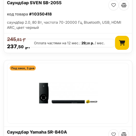
Саундбар SVEN SB-2055
код товара
#10350418
саундбар 2.0, 80 Вт, частота 70-20000 Гц, Bluetooth, USB, HDMI
ARC, цвет черный
245
р.
,81
Оплата частями на 12 мес.:
29
р.
/ мес.
,18
237
р.
,50
Под заказ, 3 дня
Саундбар Yamaha SR-B40A