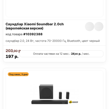
Саундбар Xiaomi Soundbar 2.0ch
(европейская версия)
код товара
#10392388
саундбар 2.0, 24 Вт, частота 70-20000 Гц, Bluetooth, цвет черный
203
р.
,90
Оплата частями на 12 мес.:
24
р.
/ мес.
,90
197
р.
Под заказ, 3 дня