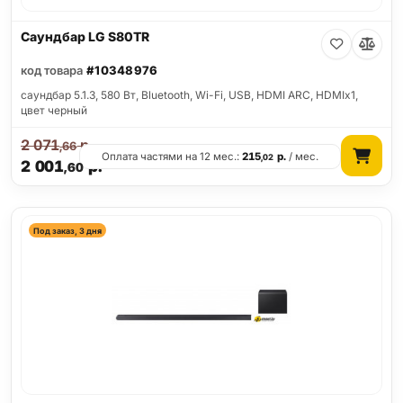
Саундбар LG S80TR
код товара
#10348976
саундбар 5.1.3, 580 Вт, Bluetooth, Wi-Fi, USB, HDMI ARC, HDMIx1,
цвет черный
2 071
р.
,66
Оплата частями на 12 мес.:
215
р.
/ мес.
,02
2 001
р.
,60
Под заказ, 3 дня