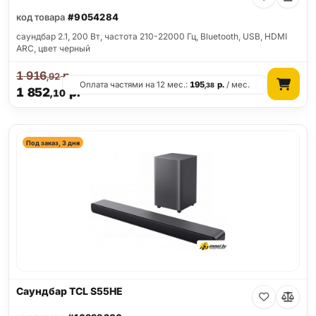
код товара
#9054284
саундбар 2.1, 200 Вт, частота 210-22000 Гц, Bluetooth, USB, HDMI
ARC, цвет черный
1 916
р.
,92
Оплата частями на 12 мес.:
195
р.
/ мес.
,38
1 852
р.
,10
Под заказ, 3 дня
Саундбар TCL S55HE