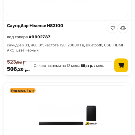
Саундбар Hisense HS3100
код товара
#9992787
саундбар 3.1, 480 Вт, частота 120-20000 Гц, Bluetooth, USB, HDMI
ARC, цвет черный
523
р.
,92
Оплата частями на 12 мес.:
55
р.
/ мес.
,61
506
р.
,20
Под заказ, 4 дня