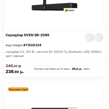
Саундбар SVEN SB-2065
код товара
#11539224
саундбар 2.0, 100 Вт, частота 50-20000 Гц, Bluetooth, USB, HDMIx1,
цвет черный
246
р.
,95
Оплата частями на 12 мес.:
29
р.
/ мес.
,46
238
р.
,60
Под заказ, 3 дня