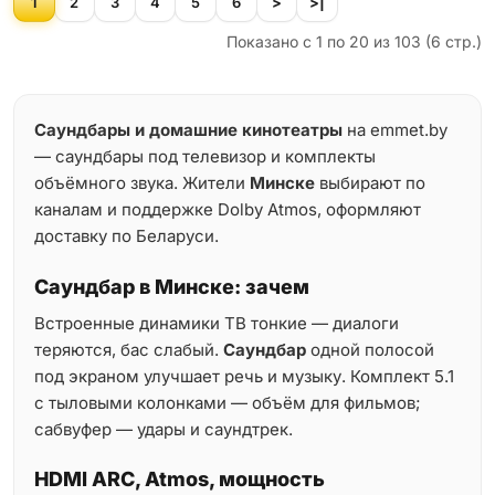
1
2
3
4
5
6
>
>|
Показано с 1 по 20 из 103 (6 стр.)
Саундбары и домашние кинотеатры
на emmet.by
— саундбары под телевизор и комплекты
объёмного звука. Жители
Минске
выбирают по
каналам и поддержке Dolby Atmos, оформляют
доставку по Беларуси.
Саундбар в Минске: зачем
Встроенные динамики ТВ тонкие — диалоги
теряются, бас слабый.
Саундбар
одной полосой
под экраном улучшает речь и музыку. Комплект 5.1
с тыловыми колонками — объём для фильмов;
сабвуфер — удары и саундтрек.
HDMI ARC, Atmos, мощность