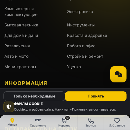
Компьютеры и
Электроника
комплектующие
Бытовая техника
Инструменты
Для дома и дачи
Красота и здоровье
Развлечения
Работа и офис
Авто и мото
Стройка и ремонт
Мини-тракторы
Уценка
ИНФОРМАЦИЯ
Только необходимые
Принять
Доставка
Оплата
ФАЙЛЫ COOKIE
Cookie для работы сайта. Нажимая «Принять», вы соглашаетесь.
Гарантия
АКЦИИ
0
Минск
Сравнение
Корзина
Звонок
Избранное
ОСТАВАЙТЕСЬ НА СВЯЗИ