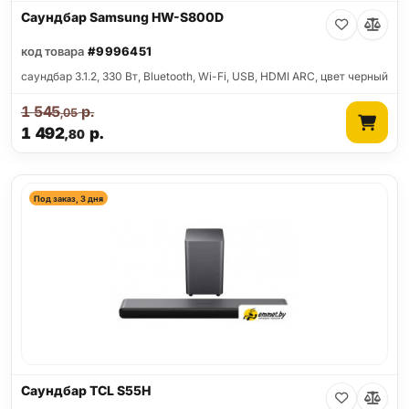
Саундбар Samsung HW-S800D
код товара
#9996451
саундбар 3.1.2, 330 Вт, Bluetooth, Wi-Fi, USB, HDMI ARC, цвет черный
1 545
р.
,05
1 492
р.
,80
Под заказ, 3 дня
Саундбар TCL S55H