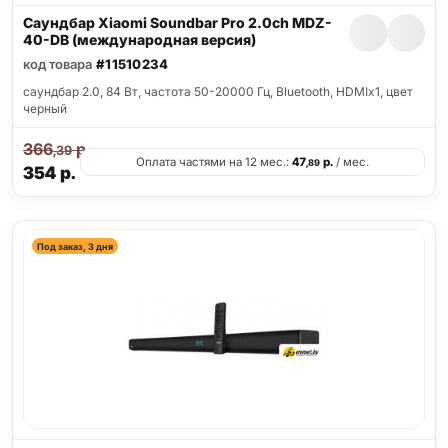
Саундбар Xiaomi Soundbar Pro 2.0ch MDZ-
40-DB (международная версия)
код товара
#11510234
саундбар 2.0, 84 Вт, частота 50-20000 Гц, Bluetooth, HDMIx1, цвет
черный
366
р.
,39
Оплата частями на 12 мес.:
47
р.
/ мес.
,89
354
р.
Под заказ, 3 дня