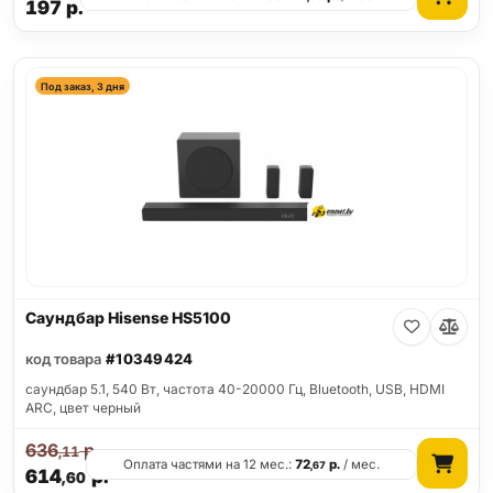
197
р.
Под заказ, 3 дня
Саундбар Hisense HS5100
код товара
#10349424
саундбар 5.1, 540 Вт, частота 40-20000 Гц, Bluetooth, USB, HDMI
ARC, цвет черный
636
р.
,11
Оплата частями на 12 мес.:
72
р.
/ мес.
,67
614
р.
,60