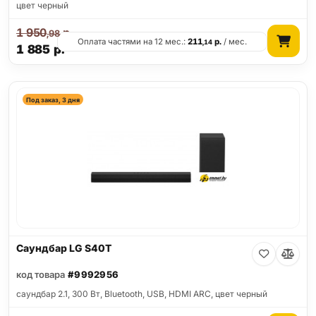
цвет черный
1 950
р.
,98
Оплата частями на 12 мес.:
211
р.
/ мес.
,14
1 885
р.
Под заказ, 3 дня
Саундбар LG S40T
код товара
#9992956
саундбар 2.1, 300 Вт, Bluetooth, USB, HDMI ARC, цвет черный