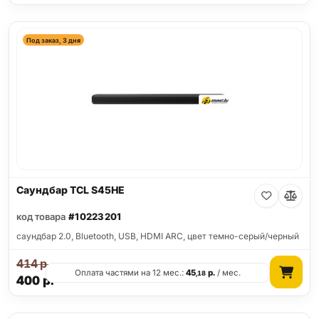
Под заказ, 3 дня
Саундбар TCL S45HE
код товара
#10223201
саундбар 2.0, Bluetooth, USB, HDMI ARC, цвет темно-серый/черный
414
р.
Оплата частями на 12 мес.:
45
р.
/ мес.
,18
400
р.