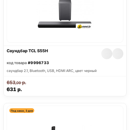
Саундбар TCL S55H
код товара
#9996733
саундбар 2.1, Bluetooth, USB, HDMI ARC, цвет черный
653
р.
,09
631
р.
Под заказ, 3 дня