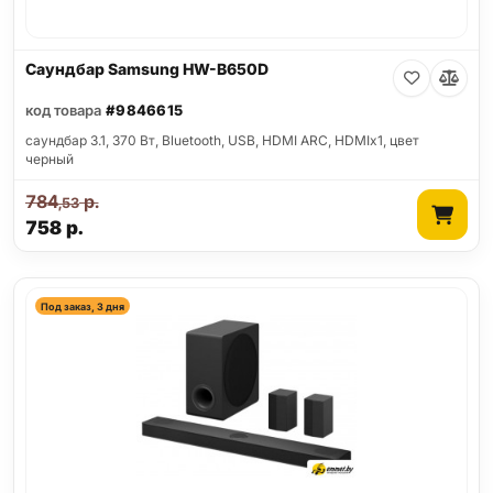
Саундбар Samsung HW-B650D
код товара
#9846615
саундбар 3.1, 370 Вт, Bluetooth, USB, HDMI ARC, HDMIx1, цвет
черный
784
р.
,53
758
р.
Под заказ, 3 дня