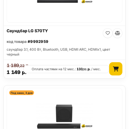
Саундбар LG S70TY
код товара
#9992959
саундбар 3.1, 400 Вт, Bluetooth, USB, HDMI ARC, HDMIx1, цвет
черный
1 189
р.
,22
Оплата частями на 12 мес.:
133
р.
/ мес.
,51
1 149
р.
Под заказ, 3 дня