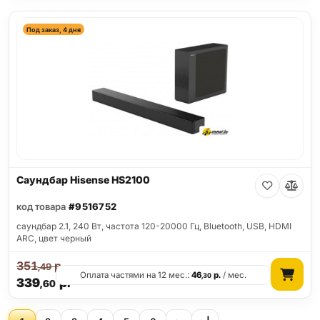
Под заказ, 4 дня
Саундбар Hisense HS2100
код товара
#9516752
саундбар 2.1, 240 Вт, частота 120-20000 Гц, Bluetooth, USB, HDMI
ARC, цвет черный
351
р.
,49
Оплата частями на 12 мес.:
46
р.
/ мес.
,30
339
р.
,60