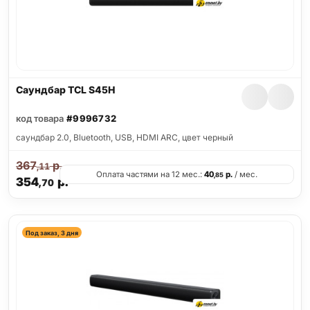
Саундбар TCL S45H
код товара
#9996732
саундбар 2.0, Bluetooth, USB, HDMI ARC, цвет черный
367
р.
,11
Оплата частями на 12 мес.:
40
р.
/ мес.
,85
354
р.
,70
Под заказ, 3 дня