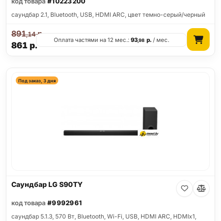
код товара
#10223200
саундбар 2.1, Bluetooth, USB, HDMI ARC, цвет темно-серый/черный
891
р.
,14
Оплата частями на 12 мес.:
93
р.
/ мес.
,98
861
р.
Под заказ, 3 дня
Саундбар LG S90TY
код товара
#9992961
саундбар 5.1.3, 570 Вт, Bluetooth, Wi-Fi, USB, HDMI ARC, HDMIx1,