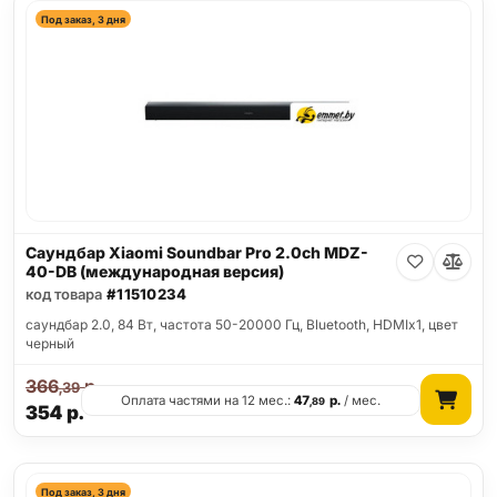
Под заказ, 3 дня
Саундбар Xiaomi Soundbar Pro 2.0ch MDZ-
40-DB (международная версия)
код товара
#11510234
саундбар 2.0, 84 Вт, частота 50-20000 Гц, Bluetooth, HDMIx1, цвет
черный
366
р.
,39
Оплата частями на 12 мес.:
47
р.
/ мес.
,89
354
р.
Под заказ, 3 дня