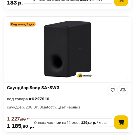
183
р.
Под заказ, 3 дня
Саундбар Sony SA-SW3
код товара
#6227916
саундбар, 200 Вт, Bluetooth, цвет черный
1 227
р.
,30
Оплата частями на 12 мес.:
129
р.
/ мес.
,59
1 185
р.
,80