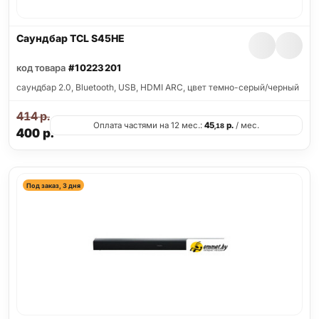
Саундбар TCL S45HE
код товара
#10223201
саундбар 2.0, Bluetooth, USB, HDMI ARC, цвет темно-серый/черный
414
р.
Оплата частями на 12 мес.:
45
р.
/ мес.
,18
400
р.
Под заказ, 3 дня