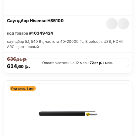
Саундбар Hisense HS5100
код товара
#10349424
саундбар 5.1, 540 Вт, частота 40-20000 Гц, Bluetooth, USB, HDMI
ARC, цвет черный
636
р.
,11
Оплата частями на 12 мес.:
72
р.
/ мес.
,67
614
р.
,60
Под заказ, 3 дня