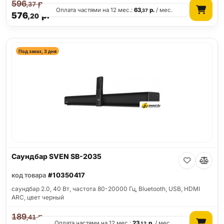
596
р.
,37
Оплата частями на 12 мес.:
63
р.
/ мес.
,37
576
р.
,20
Под заказ, 3 дня
Саундбар SVEN SB-2035
код товара
#10350417
саундбар 2.0, 40 Вт, частота 80-20000 Гц, Bluetooth, USB, HDMI
ARC, цвет черный
189
р.
,41
Оплата частями на 12 мес.:
23
р.
/ мес.
,12