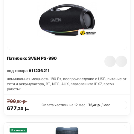
Патибокс SVEN PS-990
код товара
#11236211
номинальная мощность 180 Вт, воспроизведение с USB, питание от
сети и аккумулятора, BT, NFC, AUX, влагозащита IPX7, время
работы: …
700
р.
,90
Оплата частями на 12 мес.:
75
р.
/ мес.
,42
677
р.
,20
В наличии