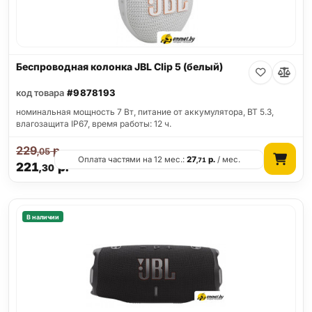
Беспроводная колонка JBL Clip 5 (белый)
код товара
#9878193
номинальная мощность 7 Вт, питание от аккумулятора, BT 5.3,
влагозащита IP67, время работы: 12 ч.
229
р.
,05
Оплата частями на 12 мес.:
27
р.
/ мес.
,71
221
р.
,30
В наличии