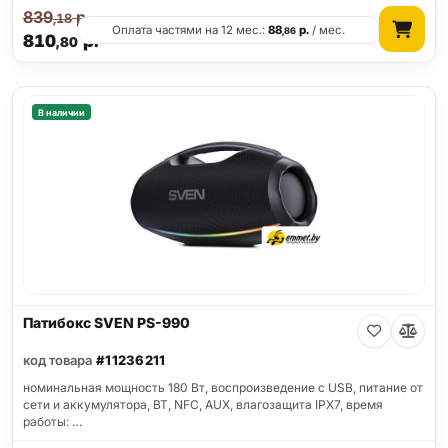
839
р.
,18
Оплата частями на 12 мес.:
88
р.
/ мес.
,86
810
р.
,80
В наличии
Патибокс SVEN PS-990
код товара
#11236211
номинальная мощность 180 Вт, воспроизведение с USB, питание от
сети и аккумулятора, BT, NFC, AUX, влагозащита IPX7, время
работы: …