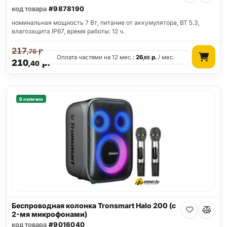
код товара
#9878190
номинальная мощность 7 Вт, питание от аккумулятора, BT 5.3,
влагозащита IP67, время работы: 12 ч.
217
р.
,76
Оплата частями на 12 мес.:
26
р.
/ мес.
,65
210
р.
,40
В наличии
Беспроводная колонка Tronsmart Halo 200 (с
2-мя микрофонами)
код товара
#9016040