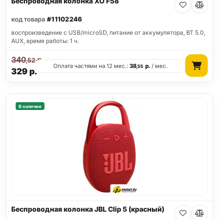
Беспроводная колонка XO F58
код товара
#11102246
воспроизведение с USB/microSD, питание от аккумулятора, BT 5.0,
AUX, время работы: 1 ч.
340
р.
,52
Оплата частями на 12 мес.:
38
р.
/ мес.
,55
329
р.
В наличии
Беспроводная колонка JBL Clip 5 (красный)