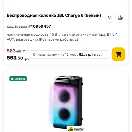
Беспроводная колонка JBL Charge 6 (белый)
код товара
#10959457
номинальная мощность 45 Вт, питание от аккумулятора, BT 5.4,
AUX, влагозащита IP68, время работы: 28 ч.
583
р.
,22
Оплата частями на 12 мес.:
61
р.
/ мес.
,08
563
р.
,50
В наличии