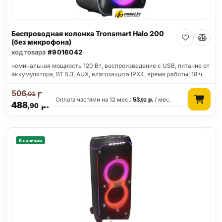
Беспроводная колонка Tronsmart Halo 200
(без микрофона)
код товара
#9016042
номинальная мощность 120 Вт, воспроизведение с USB, питание от
аккумулятора, BT 5.3, AUX, влагозащита IPX4, время работы: 18 ч.
506
р.
,01
Оплата частями на 12 мес.:
53
р.
/ мес.
,92
488
р.
,90
В наличии