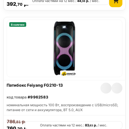
Оплата частями на 12 мес.:
44
р.
/ мес.
,38
392
р.
,70
В наличии
Патибокс Feiyang FG210-13
код товара
#9962583
номинальная мощность 100 Вт, воспроизведение с USB/microSD,
питание от сети и аккумулятора, BT 5.0, AUX
786
р.
,81
Оплата частями на 12 мес.:
83
р.
/ мес.
,63
760
р.
,20