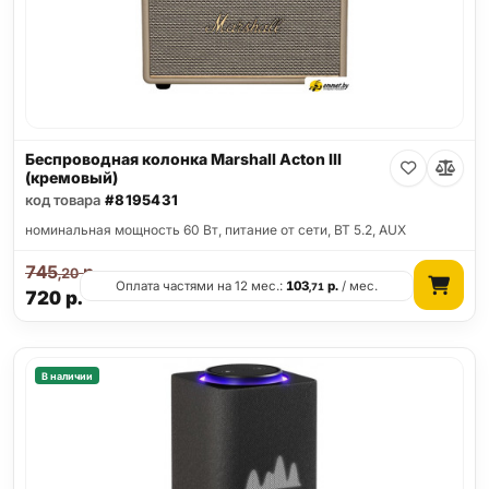
Беспроводная колонка Marshall Acton III
(кремовый)
код товара
#8195431
номинальная мощность 60 Вт, питание от сети, BT 5.2, AUX
745
р.
,20
Оплата частями на 12 мес.:
103
р.
/ мес.
,71
720
р.
В наличии