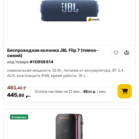
Беспроводная колонка JBL Flip 7 (темно-
синий)
код товара
#10958614
номинальная мощность 35 Вт, питание от аккумулятора, BT 5.4,
AUX, влагозащита IP68, время работы: 16 ч.
461
р.
,40
Оплата частями на 12 мес.:
49
р.
/ мес.
,50
445
р.
,80
В наличии