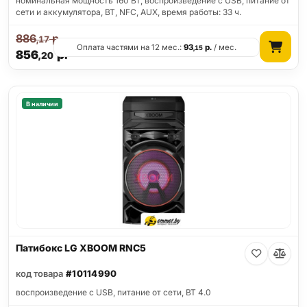
номинальная мощность 160 Вт, воспроизведение с USB, питание от
сети и аккумулятора, BT, NFC, AUX, время работы: 33 ч.
886
р.
,17
Оплата частями на 12 мес.:
93
р.
/ мес.
,15
856
р.
,20
В наличии
Патибокс LG XBOOM RNC5
код товара
#10114990
воспроизведение с USB, питание от сети, BT 4.0