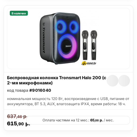
В наличии
Беспроводная колонка Tronsmart Halo 200 (с
2-мя микрофонами)
код товара
#9016040
номинальная мощность 120 Вт, воспроизведение с USB, питание от
аккумулятора, BT 5.3, AUX, влагозащита IPX4, время работы: 18 ч.
637
р.
,46
Оплата частями на 12 мес.:
65
р.
/ мес.
,88
615
р.
,90