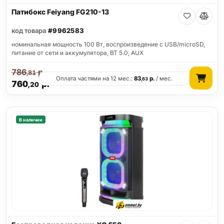
Патибокс Feiyang FG210-13
код товара
#9962583
номинальная мощность 100 Вт, воспроизведение с USB/microSD,
питание от сети и аккумулятора, BT 5.0, AUX
786
р.
,81
Оплата частями на 12 мес.:
83
р.
/ мес.
,63
760
р.
,20
В наличии