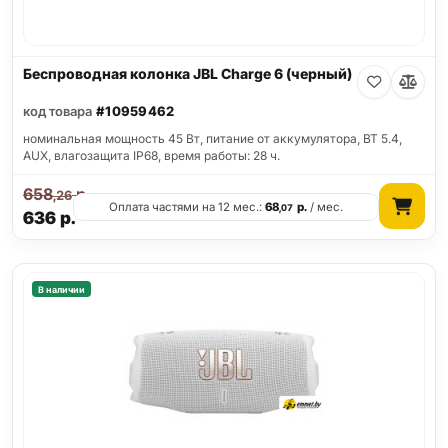
Беспроводная колонка JBL Charge 6 (черный)
код товара
#10959462
номинальная мощность 45 Вт, питание от аккумулятора, BT 5.4,
AUX, влагозащита IP68, время работы: 28 ч.
658
р.
,26
Оплата частями на 12 мес.:
68
р.
/ мес.
,07
636
р.
В наличии