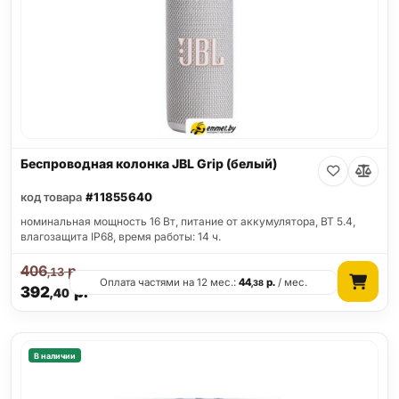
Беспроводная колонка JBL Grip (белый)
код товара
#11855640
номинальная мощность 16 Вт, питание от аккумулятора, BT 5.4,
влагозащита IP68, время работы: 14 ч.
406
р.
,13
Оплата частями на 12 мес.:
44
р.
/ мес.
,38
392
р.
,40
В наличии