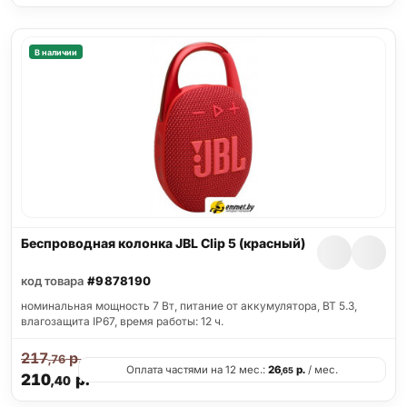
В наличии
Беспроводная колонка JBL Clip 5 (красный)
код товара
#9878190
номинальная мощность 7 Вт, питание от аккумулятора, BT 5.3,
влагозащита IP67, время работы: 12 ч.
217
р.
,76
Оплата частями на 12 мес.:
26
р.
/ мес.
,65
210
р.
,40