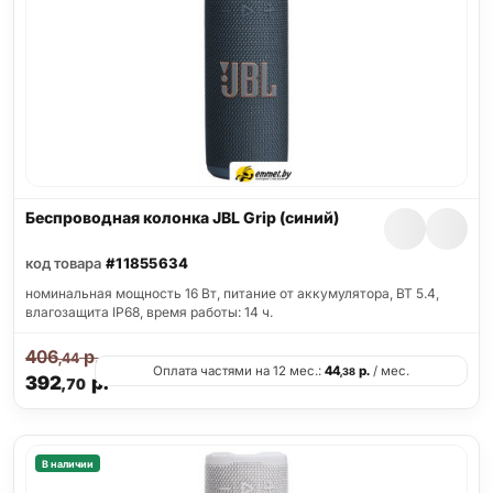
Беспроводная колонка JBL Grip (синий)
код товара
#11855634
номинальная мощность 16 Вт, питание от аккумулятора, BT 5.4,
влагозащита IP68, время работы: 14 ч.
406
р.
,44
Оплата частями на 12 мес.:
44
р.
/ мес.
,38
392
р.
,70
В наличии