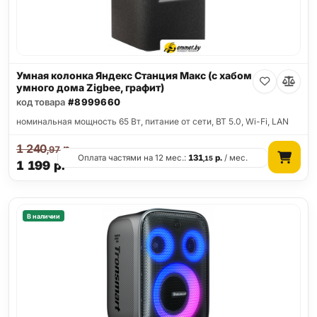
Умная колонка Яндекс Станция Макс (с хабом
умного дома Zigbee, графит)
код товара
#8999660
номинальная мощность 65 Вт, питание от сети, BT 5.0, Wi-Fi, LAN
1 240
р.
,97
Оплата частями на 12 мес.:
131
р.
/ мес.
,15
1 199
р.
В наличии