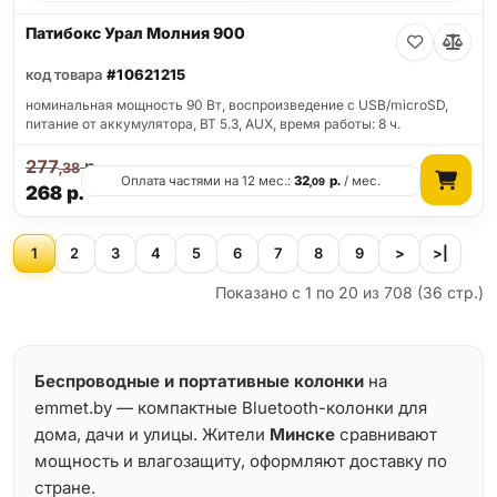
Патибокс Урал Молния 900
код товара
#10621215
номинальная мощность 90 Вт, воспроизведение с USB/microSD,
питание от аккумулятора, BT 5.3, AUX, время работы: 8 ч.
277
р.
,38
Оплата частями на 12 мес.:
32
р.
/ мес.
,09
268
р.
1
2
3
4
5
6
7
8
9
>
>|
Показано с 1 по 20 из 708 (36 стр.)
Беспроводные и портативные колонки
на
emmet.by — компактные Bluetooth-колонки для
дома, дачи и улицы. Жители
Минске
сравнивают
мощность и влагозащиту, оформляют доставку по
стране.