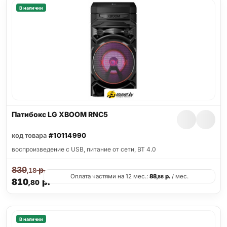
В наличии
Патибокс LG XBOOM RNC5
код товара
#10114990
воспроизведение с USB, питание от сети, BT 4.0
839
р.
,18
Оплата частями на 12 мес.:
88
р.
/ мес.
,86
810
р.
,80
В наличии