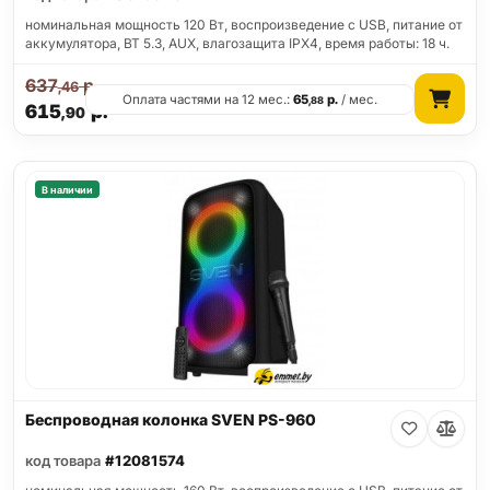
номинальная мощность 120 Вт, воспроизведение с USB, питание от
аккумулятора, BT 5.3, AUX, влагозащита IPX4, время работы: 18 ч.
637
р.
,46
Оплата частями на 12 мес.:
65
р.
/ мес.
,88
615
р.
,90
В наличии
Беспроводная колонка SVEN PS-960
код товара
#12081574