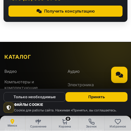
Получить консультацию
КАТАЛОГ
Видео
Аудио
Компьютеры и
Электроника
комплектующие
Только необходимые
Принять
Бытовая техника
Инструменты
ФАЙЛЫ COOKIE
Для дома и дачи
Красота и здоровье
Cookie для работы сайта. Нажимая «Принять», вы соглашаетесь.
Развлечения
Работа и офис
0
Минск
Сравнение
Корзина
Звонок
Избранное
Авто и мото
Стройка и ремонт