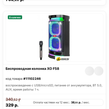
В наличии
Беспроводная колонка XO F58
код товара
#11102246
воспроизведение с USB/microSD, питание от аккумулятора, BT 5.0,
AUX, время работы: 1 ч.
340
р.
,52
Оплата частями на 12 мес.:
38
р.
/ мес.
,55
329
р.