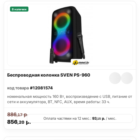
В наличии
Беспроводная колонка SVEN PS-960
код товара
#12081574
номинальная мощность 160 Вт, воспроизведение с USB, питание от
сети и аккумулятора, BT, NFC, AUX, время работы: 33 ч.
886
р.
,17
Оплата частями на 12 мес.:
93
р.
/ мес.
,15
856
р.
,20