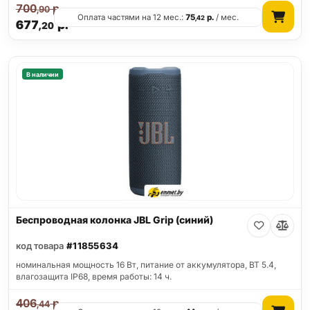
700
р.
,90
Оплата частями на 12 мес.:
75
р.
/ мес.
,42
677
р.
,20
В наличии
Беспроводная колонка JBL Grip (синий)
код товара
#11855634
номинальная мощность 16 Вт, питание от аккумулятора, BT 5.4,
влагозащита IP68, время работы: 14 ч.
406
р.
,44