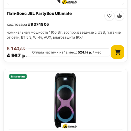
Патибокс JBL PartyBox Ultimate
код товара
#9374805
номинальная мощность 1100 Вт, воспроизведение с USB, питание
от сети, BT 5.3, Wi-Fi, AUX, влагозащита IPX4
5 140
р.
,85
Оплата частями на 12 мес.:
524
р.
/ мес.
,44
4 967
р.
В наличии