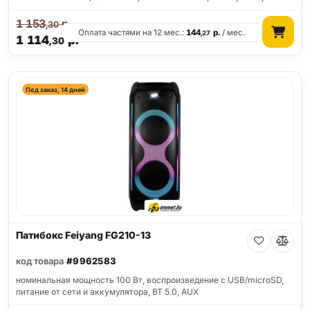
1 153
р.
,30
Оплата частями на 12 мес.:
144
р.
/ мес.
,27
1 114
р.
,30
Под заказ, 14 дней
Патибокс Feiyang FG210-13
код товара
#9962583
номинальная мощность 100 Вт, воспроизведение с USB/microSD,
питание от сети и аккумулятора, BT 5.0, AUX