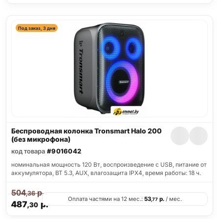
Под заказ, 3 дня
Беспроводная колонка Tronsmart Halo 200
(без микрофона)
код товара
#9016042
номинальная мощность 120 Вт, воспроизведение с USB, питание от
аккумулятора, BT 5.3, AUX, влагозащита IPX4, время работы: 18 ч.
504
р.
,36
Оплата частями на 12 мес.:
53
р.
/ мес.
,77
487
р.
,30