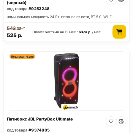
(черный)
код товара
#9253248
номинальная мощность 24 Вт, питание от сети, BT 5.0, Wi-Fi
543
р.
,38
Оплата частями на 12 мес.:
63
р.
/ мес.
,08
525
р.
Под заказ, 4 дня
Патибокс JBL PartyBox Ultimate
код товара
#9374805