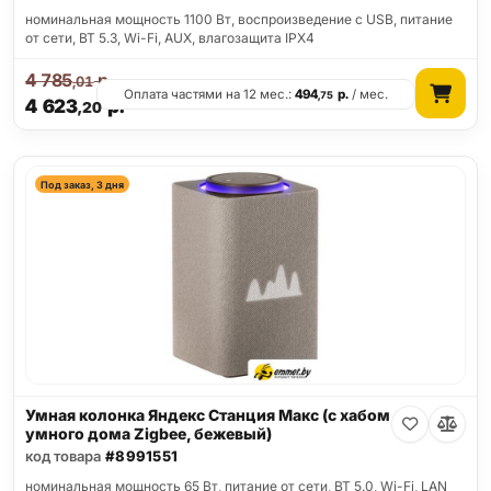
номинальная мощность 1100 Вт, воспроизведение с USB, питание
от сети, BT 5.3, Wi-Fi, AUX, влагозащита IPX4
4 785
р.
,01
Оплата частями на 12 мес.:
494
р.
/ мес.
,75
4 623
р.
,20
Под заказ, 3 дня
Умная колонка Яндекс Станция Макс (с хабом
умного дома Zigbee, бежевый)
код товара
#8991551
номинальная мощность 65 Вт, питание от сети, BT 5.0, Wi-Fi, LAN