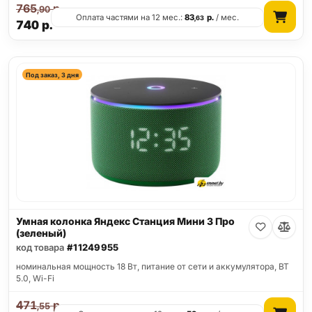
765
р.
,90
Оплата частями на 12 мес.:
83
р.
/ мес.
,63
740
р.
Под заказ, 3 дня
Умная колонка Яндекс Станция Мини 3 Про
(зеленый)
код товара
#11249955
номинальная мощность 18 Вт, питание от сети и аккумулятора, BT
5.0, Wi-Fi
471
р.
,55