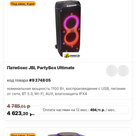
Под заказ, 4 дня
Патибокс JBL PartyBox Ultimate
код товара
#9374805
номинальная мощность 1100 Вт, воспроизведение с USB, питание
от сети, BT 5.3, Wi-Fi, AUX, влагозащита IPX4
4 785
р.
,01
Оплата частями на 12 мес.:
494
р.
/ мес.
,75
4 623
р.
,20
Под заказ, 3 дня