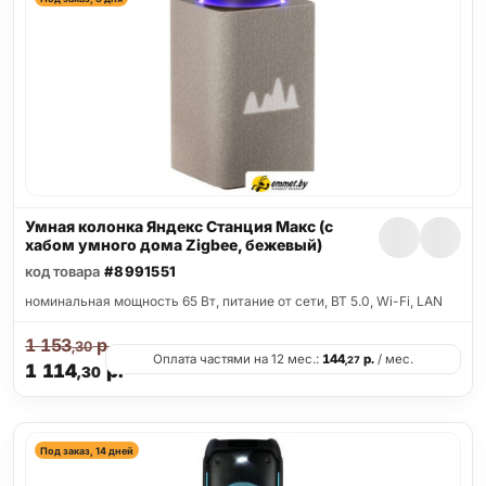
Умная колонка Яндекс Станция Макс (с
хабом умного дома Zigbee, бежевый)
код товара
#8991551
номинальная мощность 65 Вт, питание от сети, BT 5.0, Wi-Fi, LAN
1 153
р.
,30
Оплата частями на 12 мес.:
144
р.
/ мес.
,27
1 114
р.
,30
Под заказ, 14 дней