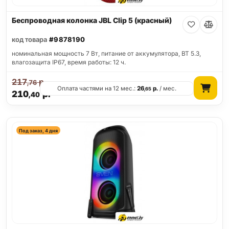
Беспроводная колонка JBL Clip 5 (красный)
код товара
#9878190
номинальная мощность 7 Вт, питание от аккумулятора, BT 5.3,
влагозащита IP67, время работы: 12 ч.
217
р.
,76
Оплата частями на 12 мес.:
26
р.
/ мес.
,65
210
р.
,40
Под заказ, 4 дня