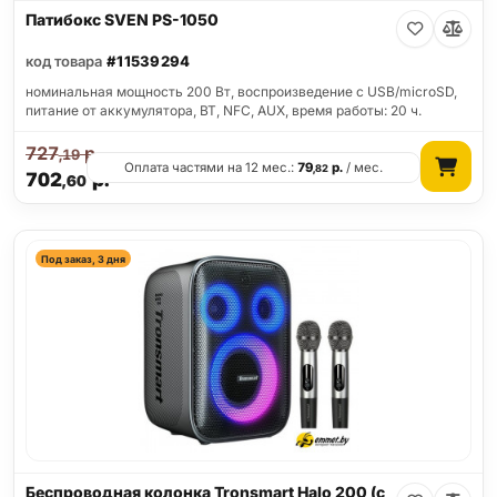
Патибокс SVEN PS-1050
код товара
#11539294
номинальная мощность 200 Вт, воспроизведение с USB/microSD,
питание от аккумулятора, BT, NFC, AUX, время работы: 20 ч.
727
р.
,19
Оплата частями на 12 мес.:
79
р.
/ мес.
,82
702
р.
,60
Под заказ, 3 дня
Беспроводная колонка Tronsmart Halo 200 (с