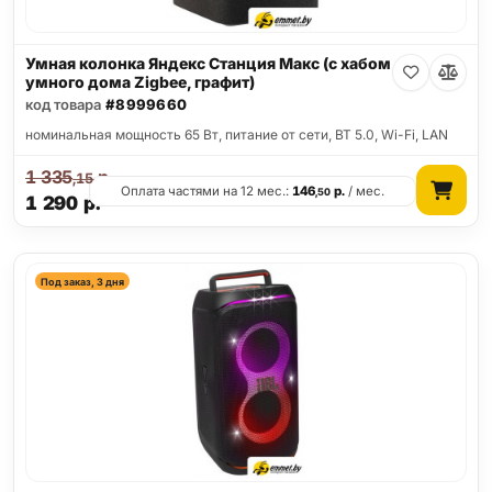
Умная колонка Яндекс Станция Макс (с хабом
умного дома Zigbee, графит)
код товара
#8999660
номинальная мощность 65 Вт, питание от сети, BT 5.0, Wi-Fi, LAN
1 335
р.
,15
Оплата частями на 12 мес.:
146
р.
/ мес.
,50
1 290
р.
Под заказ, 3 дня