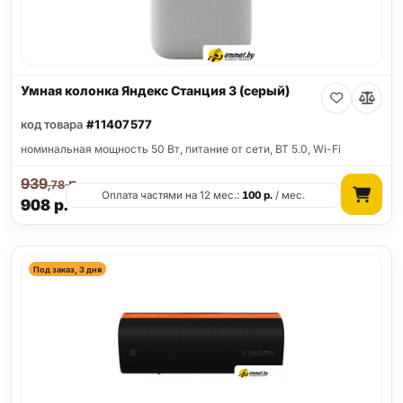
Умная колонка Яндекс Станция 3 (серый)
код товара
#11407577
номинальная мощность 50 Вт, питание от сети, BT 5.0, Wi-Fi
939
р.
,78
Оплата частями на 12 мес.:
100
р.
/ мес.
908
р.
Под заказ, 3 дня