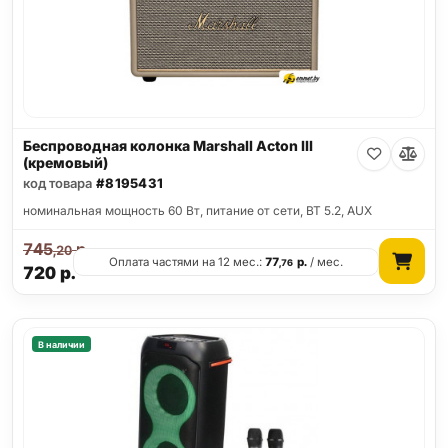
Беспроводная колонка Marshall Acton III
(кремовый)
код товара
#8195431
номинальная мощность 60 Вт, питание от сети, BT 5.2, AUX
745
р.
,20
Оплата частями на 12 мес.:
77
р.
/ мес.
,76
720
р.
В наличии