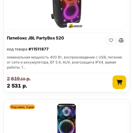
Патибокс JBL PartyBox 520
код товара
#11511877
номинальная мощность 400 Вт, воспроизведение с USB, питание
от сети и аккумулятора, BT 5.4, AUX, влагозащита IPX4, время
работы: 1…
2 619
р.
,59
2 531
р.
Под заказ, 3 дня