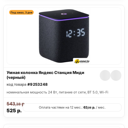
Под заказ, 3 дня
Умная колонка Яндекс Станция Миди
(черный)
код товара
#9253248
номинальная мощность 24 Вт, питание от сети, BT 5.0, Wi-Fi
543
р.
,38
Оплата частями на 12 мес.:
63
р.
/ мес.
,08
525
р.