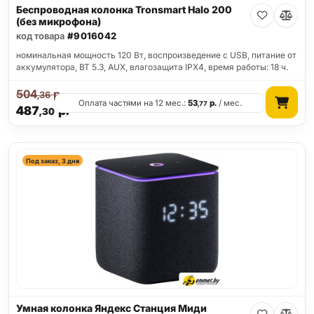
Беспроводная колонка Tronsmart Halo 200
(без микрофона)
код товара
#9016042
номинальная мощность 120 Вт, воспроизведение с USB, питание от
аккумулятора, BT 5.3, AUX, влагозащита IPX4, время работы: 18 ч.
504
р.
,36
Оплата частями на 12 мес.:
53
р.
/ мес.
,77
487
р.
,30
Под заказ, 3 дня
Умная колонка Яндекс Станция Миди