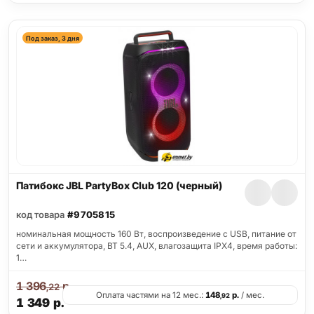
Под заказ, 3 дня
Патибокс JBL PartyBox Club 120 (черный)
код товара
#9705815
номинальная мощность 160 Вт, воспроизведение с USB, питание от
сети и аккумулятора, BT 5.4, AUX, влагозащита IPX4, время работы:
1…
1 396
р.
,22
Оплата частями на 12 мес.:
148
р.
/ мес.
,92
1 349
р.