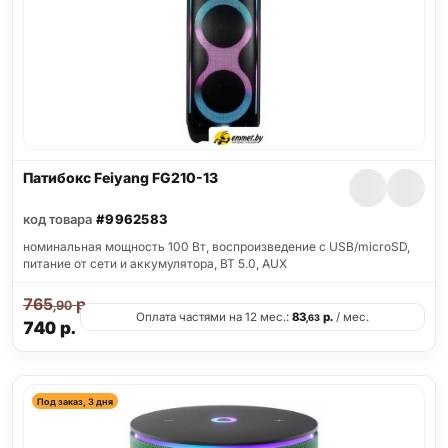
Патибокс Feiyang FG210-13
код товара
#9962583
номинальная мощность 100 Вт, воспроизведение с USB/microSD,
питание от сети и аккумулятора, BT 5.0, AUX
765
р.
,90
Оплата частями на 12 мес.:
83
р.
/ мес.
,63
740
р.
Под заказ, 3 дня