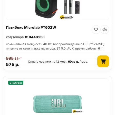
Патибокс Microlab PT602W
код товара
#10448253
номинальная мощность 40 Вт, воспроизведение с USB/microSD,
питание от сети и аккумулятора, BT 5.0, AUX, время работы: 6 ч.
595
р.
,13
Оплата частями на 12 мес.:
60
р.
/ мес.
,35
575
р.
В наличии