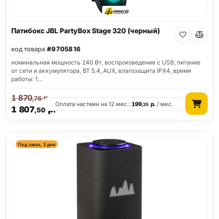
Патибокс JBL PartyBox Stage 320 (черный)
код товара
#9705816
номинальная мощность 240 Вт, воспроизведение с USB, питание
от сети и аккумулятора, BT 5.4, AUX, влагозащита IPX4, время
работы: 1…
1 870
р.
,76
Оплата частями на 12 мес.:
199
р.
/ мес.
,35
1 807
р.
,50
Под заказ, 3 дня