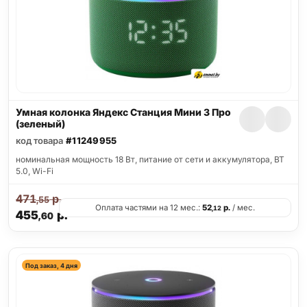
Умная колонка Яндекс Станция Мини 3 Про
(зеленый)
код товара
#11249955
номинальная мощность 18 Вт, питание от сети и аккумулятора, BT
5.0, Wi-Fi
471
р.
,55
Оплата частями на 12 мес.:
52
р.
/ мес.
,12
455
р.
,60
Под заказ, 4 дня