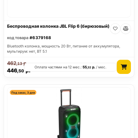
Беспроводная колонка JBL Flip 6 (бирюзовый)
код товара
#6379168
Bluetooth колонка, мощность 20 Вт, питание от аккумулятора,
мультирум: нет, BT 5.1
462
р.
,13
Оплата частями на 12 мес.:
55
р.
/ мес.
,32
446
р.
,50
Под заказ, 3 дня