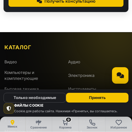
Получить консультацию
КАТАЛОГ
Видео
Аудио
Компьютеры и
Электроника
комплектующие
Бытовая техника
Инструменты
Только необходимые
Принять
Для дома и дачи
Красота и здоровье
ФАЙЛЫ COOKIE
Развлечения
Работа и офис
Cookie для работы сайта. Нажимая «Принять», вы соглашаетесь.
0
Авто и мото
Стройка и ремонт
Минск
Сравнение
Корзина
Звонок
Избранное
Мини-тракторы
Уценка