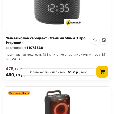
Умная колонка Яндекс Станция Мини 3 Про
(черный)
код товара
#11074538
номинальная мощность 18 Вт, питание от сети и аккумулятора, BT
5.0, Wi-Fi
475
р.
,17
Оплата частями на 12 мес.:
51
р.
/ мес.
,36
459
р.
,10
Под заказ, 3 дня