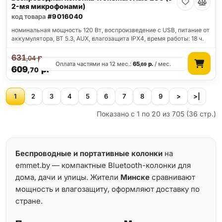
2-мя микрофонами)
код товара
#9016040
номинальная мощность 120 Вт, воспроизведение с USB, питание от
аккумулятора, BT 5.3, AUX, влагозащита IPX4, время работы: 18 ч.
631
р.
,04
Оплата частями на 12 мес.:
65
р.
/ мес.
,69
609
р.
,70
1
2
3
4
5
6
7
8
9
>
>|
Показано с 1 по 20 из 705 (36 стр.)
Беспроводные и портативные колонки
на
emmet.by — компактные Bluetooth-колонки для
дома, дачи и улицы. Жители
Минске
сравнивают
мощность и влагозащиту, оформляют доставку по
стране.