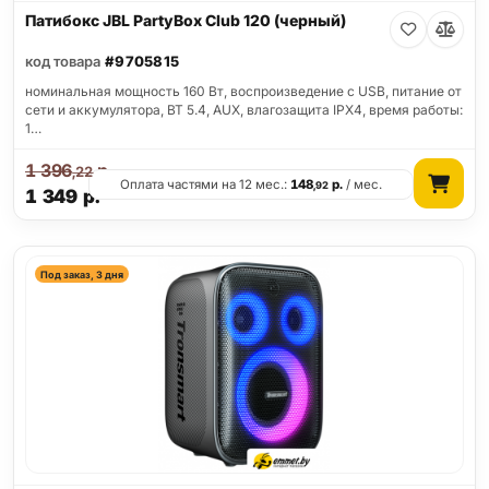
Патибокс JBL PartyBox Club 120 (черный)
код товара
#9705815
номинальная мощность 160 Вт, воспроизведение с USB, питание от
сети и аккумулятора, BT 5.4, AUX, влагозащита IPX4, время работы:
1…
1 396
р.
,22
Оплата частями на 12 мес.:
148
р.
/ мес.
,92
1 349
р.
Под заказ, 3 дня