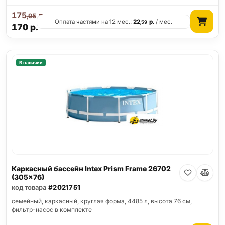
175
р.
,95
Оплата частями на 12 мес.:
22
р.
/ мес.
,59
170
р.
В наличии
Каркасный бассейн Intex Prism Frame 26702
(305x76)
код товара
#2021751
семейный, каркасный, круглая форма, 4485 л, высота 76 см,
фильтр-насос в комплекте