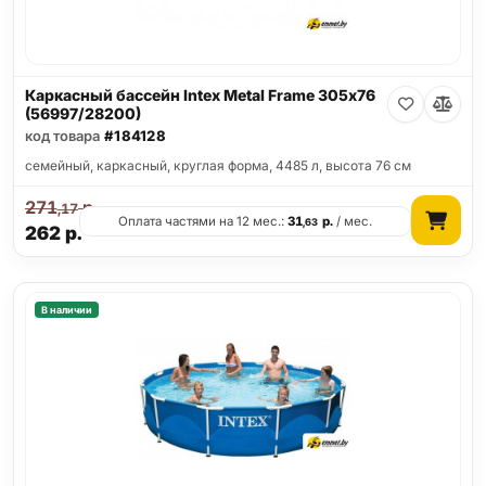
Каркасный бассейн Intex Metal Frame 305х76
(56997/28200)
код товара
#184128
семейный, каркасный, круглая форма, 4485 л, высота 76 см
271
р.
,17
Оплата частями на 12 мес.:
31
р.
/ мес.
,63
262
р.
В наличии