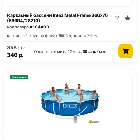
Каркасный бассейн Intex Metal Frame 366х76
(56994/28210)
код товара
#184093
каркасный, круглая форма, 6503 л, высота 76 см
358
р.
,11
Оплата частями на 12 мес.:
39
р.
/ мес.
,66
346
р.
В наличии