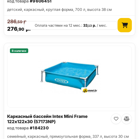
код товара
#9606451
детский, каркасный, круглая форма, 700 л, высота 38 см
286
р.
,59
Оплата частями на 12 мес.:
33
р.
/ мес.
,13
276
р.
,90
В наличии
Каркасный бассейн Intex Mini Frame
122х122х30 (57173NP)
код товара
#184230
семейный, каркасный, прямоугольная форма, 337 л, высота 30 см