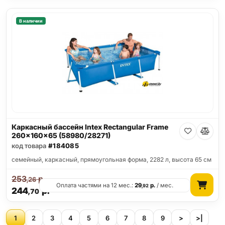
В наличии
Каркасный бассейн Intex Rectangular Frame
260x160x65 (58980/28271)
код товара
#184085
семейный, каркасный, прямоугольная форма, 2282 л, высота 65 см
253
р.
,26
Оплата частями на 12 мес.:
29
р.
/ мес.
,92
244
р.
,70
1
2
3
4
5
6
7
8
9
>
>|