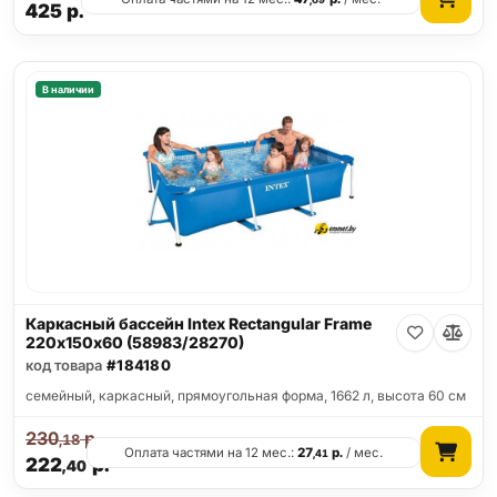
425
р.
В наличии
Каркасный бассейн Intex Rectangular Frame
220х150х60 (58983/28270)
код товара
#184180
семейный, каркасный, прямоугольная форма, 1662 л, высота 60 см
230
р.
,18
Оплата частями на 12 мес.:
27
р.
/ мес.
,41
222
р.
,40