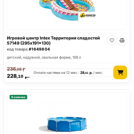
Игровой центр Intex Территория сладостей
57149 (295x191x130)
код товара
#1649804
детский, надувной, овальная форма, 168 л
236
р.
,08
Оплата частями на 12 мес.:
28
р.
/ мес.
,41
228
р.
,10
В наличии