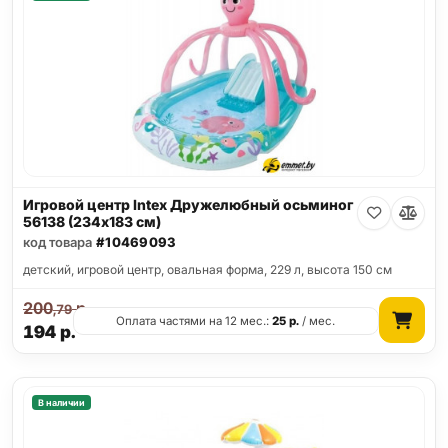
Игровой центр Intex Дружелюбный осьминог
56138 (234х183 см)
код товара
#10469093
детский, игровой центр, овальная форма, 229 л, высота 150 см
200
р.
,79
Оплата частями на 12 мес.:
25
р.
/ мес.
194
р.
В наличии