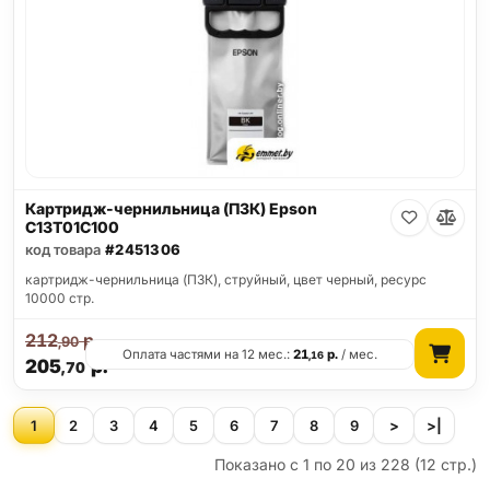
Картридж-чернильница (ПЗК) Epson
C13T01C100
код товара
#2451306
картридж-чернильница (ПЗК), струйный, цвет черный, ресурс
10000 стр.
212
р.
,90
Оплата частями на 12 мес.:
21
р.
/ мес.
,16
205
р.
,70
1
2
3
4
5
6
7
8
9
>
>|
Показано с 1 по 20 из 228 (12 стр.)