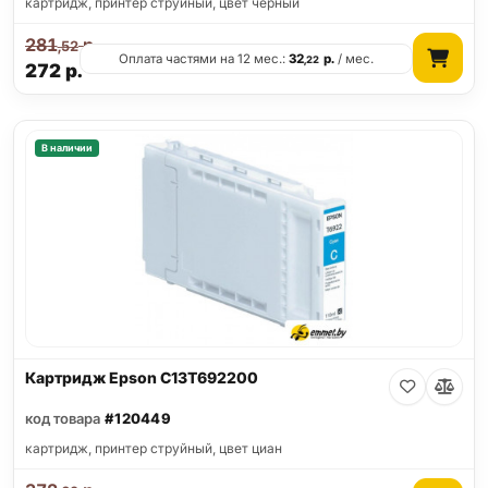
картридж, принтер струйный, цвет черный
281
р.
,52
Оплата частями на 12 мес.:
32
р.
/ мес.
,22
272
р.
В наличии
Картридж Epson C13T692200
код товара
#120449
картридж, принтер струйный, цвет циан