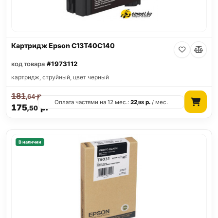
Картридж Epson C13T40C140
код товара
#1973112
картридж, струйный, цвет черный
181
р.
,64
Оплата частями на 12 мес.:
22
р.
/ мес.
,98
175
р.
,50
В наличии