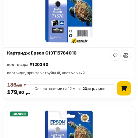
Картридж Epson C13T15784010
код товара
#120340
картридж, принтер струйный, цвет черный
186
р.
,20
Оплата частями на 12 мес.:
23
р.
/ мес.
,58
179
р.
,90
В наличии