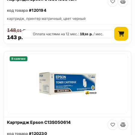
код товара
#120194
картридж, принтер матричный, цвет черный
148
р.
,01
Оплата частями на 12 мес.:
19
р.
/ мес.
,88
143
р.
В наличии
Картридж Epson C13S050614
код товара
#120230