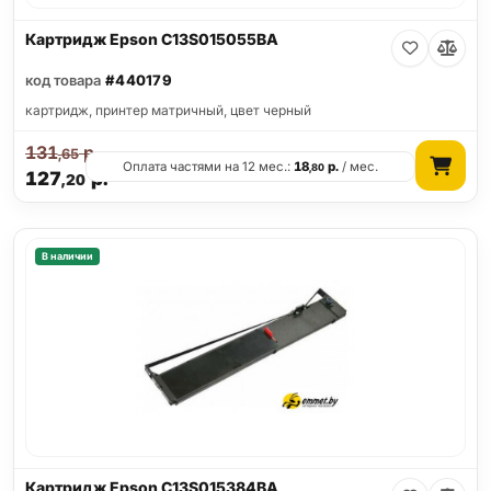
Картридж Epson C13S015055BA
код товара
#440179
картридж, принтер матричный, цвет черный
131
р.
,65
Оплата частями на 12 мес.:
18
р.
/ мес.
,80
127
р.
,20
В наличии
Картридж Epson C13S015384BA