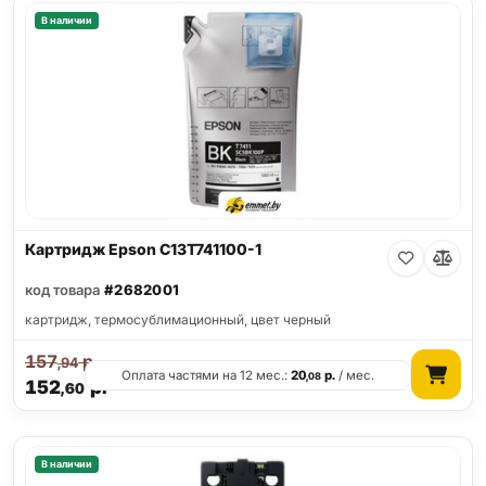
В наличии
Картридж Epson C13T741100-1
код товара
#2682001
картридж, термосублимационный, цвет черный
157
р.
,94
Оплата частями на 12 мес.:
20
р.
/ мес.
,08
152
р.
,60
В наличии