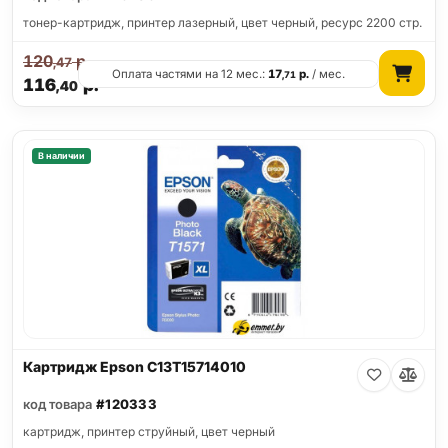
тонер-картридж, принтер лазерный, цвет черный, ресурс 2200 стр.
120
р.
,47
Оплата частями на 12 мес.:
17
р.
/ мес.
,71
116
р.
,40
В наличии
Картридж Epson C13T15714010
код товара
#120333
картридж, принтер струйный, цвет черный