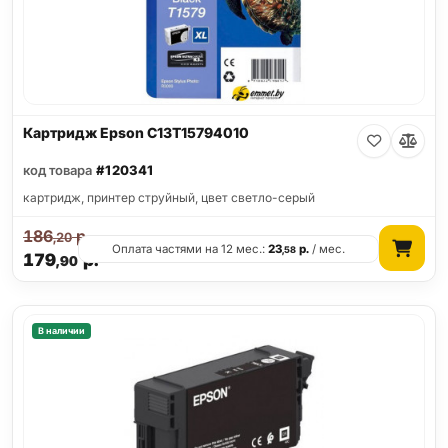
Картридж Epson C13T15794010
код товара
#120341
картридж, принтер струйный, цвет светло-серый
186
р.
,20
Оплата частями на 12 мес.:
23
р.
/ мес.
,58
179
р.
,90
В наличии