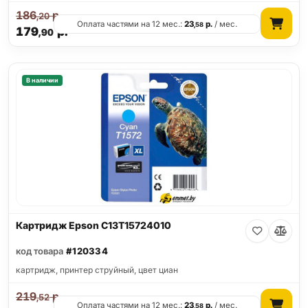
186
р.
,20
Оплата частями на 12 мес.:
23
р.
/ мес.
,58
179
р.
,90
В наличии
Картридж Epson C13T15724010
код товара
#120334
картридж, принтер струйный, цвет циан
219
р.
,52
Оплата частями на 12 мес.:
23
р.
/ мес.
,58