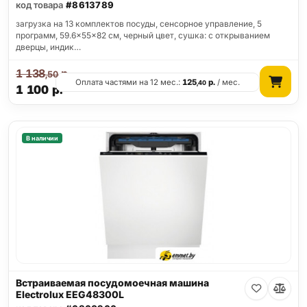
код товара
#8613789
загрузка на 13 комплектов посуды, сенсорное управление, 5
программ, 59.6x55x82 см, черный цвет, сушка: с открыванием
дверцы, индик…
1 138
р.
,50
Оплата частями на 12 мес.:
125
р.
/ мес.
,40
1 100
р.
В наличии
Встраиваемая посудомоечная машина
Electrolux EEG48300L