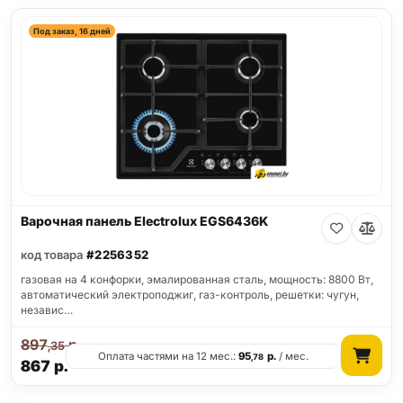
Под заказ, 16 дней
Варочная панель Electrolux EGS6436K
код товара
#2256352
газовая на 4 конфорки, эмалированная сталь, мощность: 8800 Вт,
автоматический электроподжиг, газ-контроль, решетки: чугун,
независ…
897
р.
,35
Оплата частями на 12 мес.:
95
р.
/ мес.
,78
867
р.