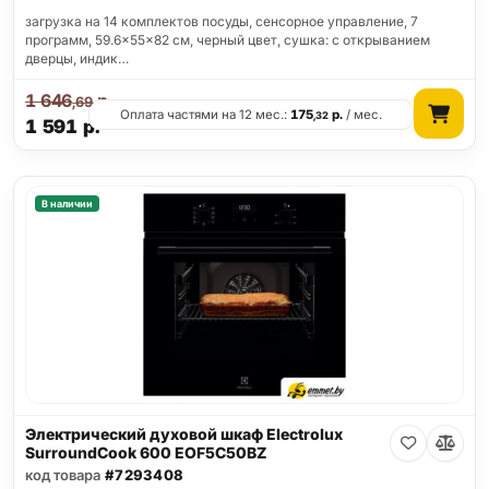
загрузка на 14 комплектов посуды, сенсорное управление, 7
программ, 59.6x55x82 см, черный цвет, сушка: с открыванием
дверцы, индик…
1 646
р.
,69
Оплата частями на 12 мес.:
175
р.
/ мес.
,32
1 591
р.
В наличии
Электрический духовой шкаф Electrolux
SurroundCook 600 EOF5C50BZ
код товара
#7293408