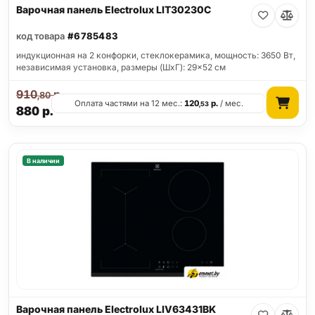
Варочная панель Electrolux LIT30230C
код товара
#6785483
индукционная на 2 конфорки, cтеклокерамика, мощность: 3650 Вт,
независимая установка, размеры (ШхГ): 29x52 см
910
р.
,80
Оплата частями на 12 мес.:
120
р.
/ мес.
,53
880
р.
В наличии
Варочная панель Electrolux LIV63431BK