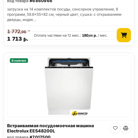
код товара
#6860966
загрузка на 14 комплектов посуды, сенсорное управление, 8
программ, 59.6x55x82 см, черный цвет, сушка: с открыванием
дверцы, индик…
1 772
р.
,96
Оплата частями на 12 мес.:
180
р.
/ мес.
,94
1 713
р.
В наличии
Встраиваемая посудомоечная машина
Electrolux EES48200L
код товара
#7017500