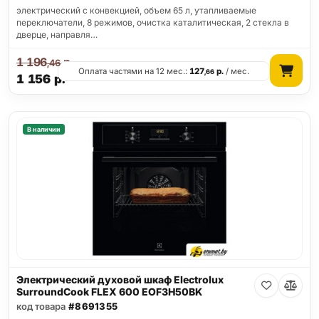
электрический с конвекцией, объем 65 л, утапливаемые
переключатели, 8 режимов, очистка каталитическая, 2 стекла в
дверце, направля…
1 196
р.
,46
Оплата частями на 12 мес.:
127
р.
/ мес.
,66
1 156
р.
В наличии
Электрический духовой шкаф Electrolux
SurroundCook FLEX 600 EOF3H50BK
код товара
#8691355