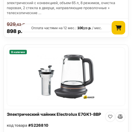
электрический с конвекцией, объем 65 л, 8 режимов, очистка
паровая, 2 стекла в дверце, направляющие проволочные +
телескопические …
929
р.
,43
Оплата частями на 12 мес.:
100
р.
/ мес.
,23
898
р.
В наличии
Электрический чайник Electrolux E7GK1-8BP
код товара
#5226810