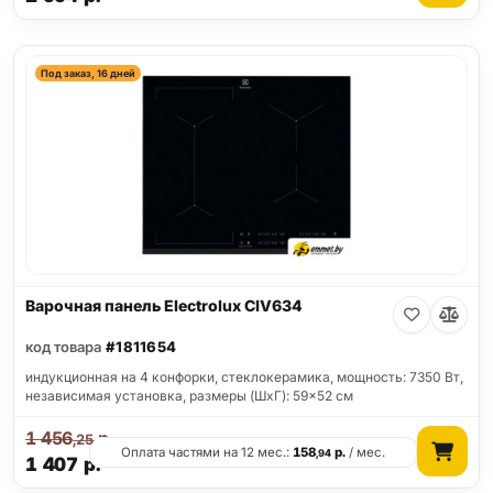
Под заказ, 16 дней
Варочная панель Electrolux CIV634
код товара
#1811654
индукционная на 4 конфорки, cтеклокерамика, мощность: 7350 Вт,
независимая установка, размеры (ШхГ): 59x52 см
1 456
р.
,25
Оплата частями на 12 мес.:
158
р.
/ мес.
,94
1 407
р.