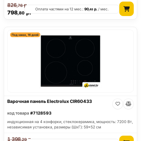
826
р.
,76
Оплата частями на 12 мес.:
90
р.
/ мес.
,48
798
р.
,80
Под заказ, 16 дней
Варочная панель Electrolux CIR60433
код товара
#7128593
индукционная на 4 конфорки, cтеклокерамика, мощность: 7200 Вт,
независимая установка, размеры (ШхГ): 59x52 см
1 398
р.
,29