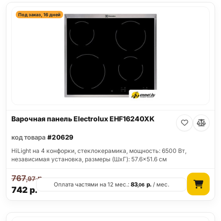
Под заказ, 16 дней
Варочная панель Electrolux EHF16240XK
код товара
#20629
HiLight на 4 конфорки, cтеклокерамика, мощность: 6500 Вт,
независимая установка, размеры (ШхГ): 57.6x51.6 см
767
р.
,97
Оплата частями на 12 мес.:
83
р.
/ мес.
,06
742
р.