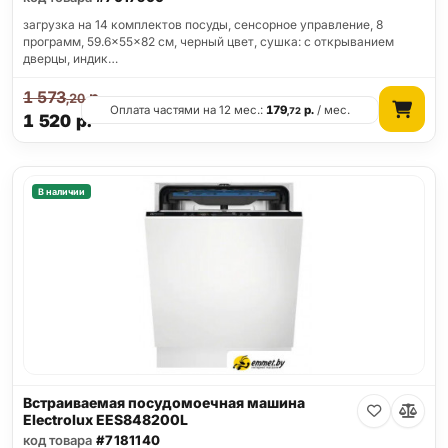
загрузка на 14 комплектов посуды, сенсорное управление, 8
программ, 59.6x55x82 см, черный цвет, сушка: с открыванием
дверцы, индик…
1 573
р.
,20
Оплата частями на 12 мес.:
179
р.
/ мес.
,72
1 520
р.
В наличии
Встраиваемая посудомоечная машина
Electrolux EES848200L
код товара
#7181140