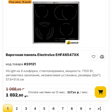
Под заказ, 16 дней
Варочная панель Electrolux EHF46547XK
код товара
#20121
HiLight на 4 конфорки, cтеклокерамика, мощность: 7100 Вт,
автоматика закипания, независимая установка, размеры (ШхГ):
57.6x51.6 см
1 068
р.
,95
Оплата частями на 12 мес.:
117
р.
/ мес.
,83
1 032
р.
,80
1
2
3
4
5
6
7
8
9
>
>|