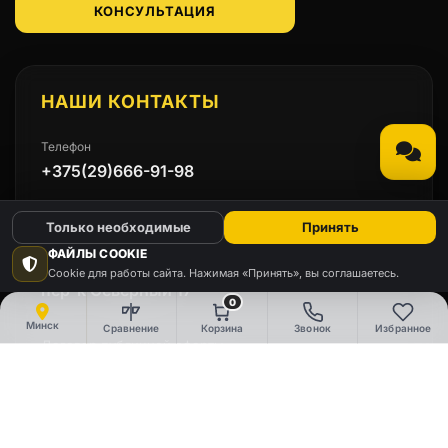
КОНСУЛЬТАЦИЯ
НАШИ КОНТАКТЫ
Телефон
+375(29)666-91-98
Email
Только необходимые
Принять
emmet.by@mail.ru
ФАЙЛЫ COOKIE
Адрес
Cookie для работы сайта. Нажимая «Принять», вы соглашаетесь.
пер-к Северный 17
0
Минск
Сравнение
Корзина
Звонок
Избранное
Договор публичной оферты
Политика конфиденциальности