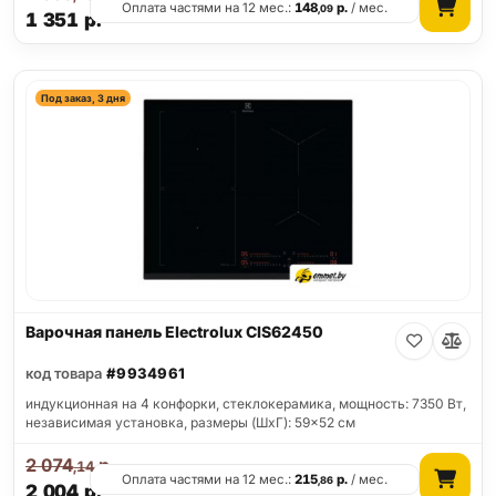
Оплата частями на 12 мес.:
148
р.
/ мес.
,09
1 351
р.
Под заказ, 3 дня
Варочная панель Electrolux CIS62450
код товара
#9934961
индукционная на 4 конфорки, cтеклокерамика, мощность: 7350 Вт,
независимая установка, размеры (ШхГ): 59x52 см
2 074
р.
,14
Оплата частями на 12 мес.:
215
р.
/ мес.
,86
2 004
р.