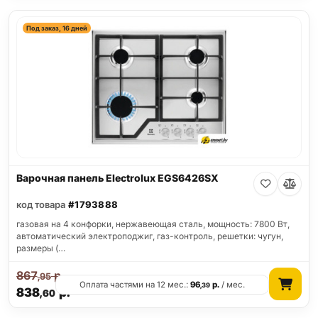
Под заказ, 16 дней
Варочная панель Electrolux EGS6426SX
код товара
#1793888
газовая на 4 конфорки, нержавеющая сталь, мощность: 7800 Вт,
автоматический электроподжиг, газ-контроль, решетки: чугун,
размеры (…
867
р.
,95
Оплата частями на 12 мес.:
96
р.
/ мес.
,39
838
р.
,60