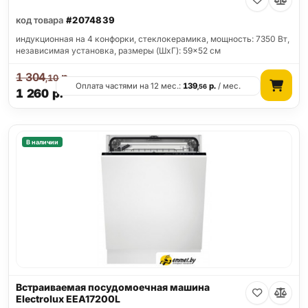
код товара
#2074839
индукционная на 4 конфорки, cтеклокерамика, мощность: 7350 Вт,
независимая установка, размеры (ШхГ): 59x52 см
1 304
р.
,10
Оплата частями на 12 мес.:
139
р.
/ мес.
,56
1 260
р.
В наличии
Встраиваемая посудомоечная машина
Electrolux EEA17200L