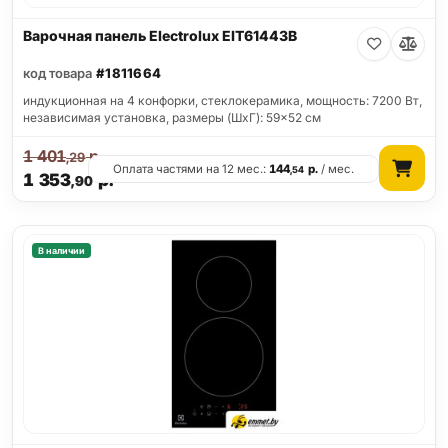
Варочная панель Electrolux EIT61443B
код товара
#1811664
индукционная на 4 конфорки, cтеклокерамика, мощность: 7200 Вт,
независимая установка, размеры (ШхГ): 59x52 см
1 401
р.
,29
Оплата частями на 12 мес.:
144
р.
/ мес.
,54
1 353
р.
,90
В наличии