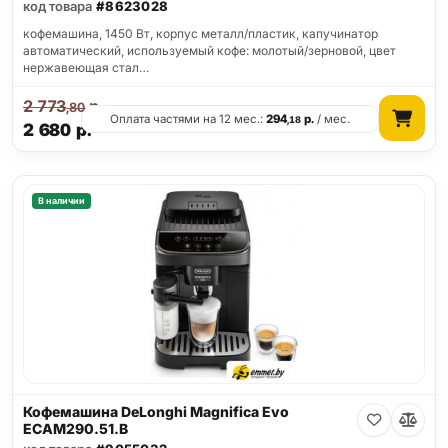
код товара
#8623028
кофемашина, 1450 Вт, корпус металл/пластик, капучинатор
автоматический, используемый кофе: молотый/зерновой, цвет
нержавеющая стал…
2 773
р.
,80
Оплата частями на 12 мес.:
294
р.
/ мес.
,18
2 680
р.
В наличии
Кофемашина DeLonghi Magnifica Evo
ECAM290.51.B