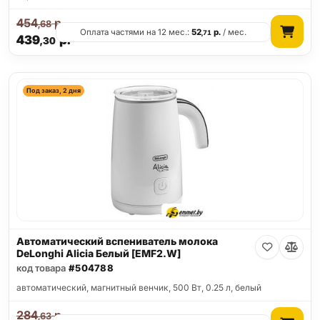
454
р.
,68
Оплата частями на 12 мес.:
52
р.
/ мес.
,71
439
р.
,30
Под заказ, 2 дня
Автоматический вспениватель молока
DeLonghi Alicia Белый [EMF2.W]
код товара
#504788
автоматический, магнитный венчик, 500 Вт, 0.25 л, белый
284
р.
,63