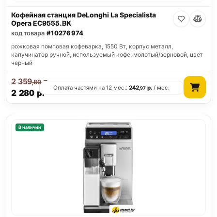
Кофейная станция DeLonghi La Specialista
Opera EC9555.BK
код товара
#10276974
рожковая помповая кофеварка, 1550 Вт, корпус металл,
капучинатор ручной, используемый кофе: молотый/зерновой, цвет
черный
2 359
р.
,80
Оплата частями на 12 мес.:
242
р.
/ мес.
,97
2 280
р.
В наличии