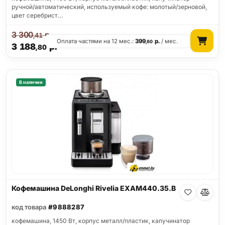
ручной/автоматический, используемый кофе: молотый/зерновой,
цвет серебрист…
3 300
р.
,41
Оплата частями на 12 мес.:
399
р.
/ мес.
,60
3 188
р.
,80
В наличии
Кофемашина DeLonghi Rivelia EXAM440.35.B
код товара
#9888287
кофемашина, 1450 Вт, корпус металл/пластик, капучинатор