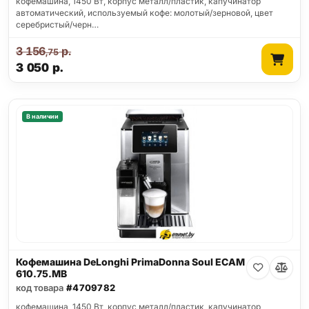
кофемашина, 1450 Вт, корпус металл/пластик, капучинатор
автоматический, используемый кофе: молотый/зерновой, цвет
серебристый/черн…
3 156
р.
,75
3 050
р.
В наличии
Кофемашина DeLonghi PrimaDonna Soul ECAM
610.75.MB
код товара
#4709782
кофемашина, 1450 Вт, корпус металл/пластик, капучинатор