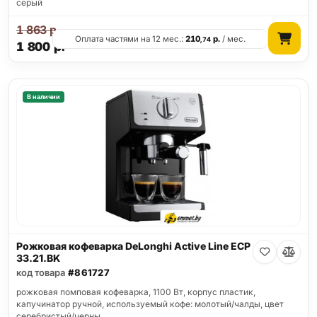
серый
1 863
р.
Оплата частями на 12 мес.:
210
р.
/ мес.
,74
1 800
р.
В наличии
Рожковая кофеварка DeLonghi Active Line ECP
33.21.BK
код товара
#861727
рожковая помповая кофеварка, 1100 Вт, корпус пластик,
капучинатор ручной, используемый кофе: молотый/чалды, цвет
серебристый/черны…