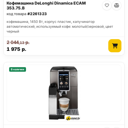
Кофемашина DeLonghi Dinamica ECAM
353.75.B
код товара
#2261323
кофемашина, 1450 Вт, корпус пластик, капучинатор
автоматический, используемый кофе: молотый/зерновой, цвет
черный
2 044
р.
,13
1 975
р.
В наличии