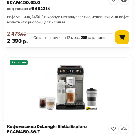
ECAM450.65.G
код товара
#8682214
кофемашина, 1450 Вт, корпус металл/пластик, используемый кофе:
молотый/зерновой, цвет черный
2 473
р.
,65
Оплата частями на 12 мес.:
295
р.
/ мес.
,60
2 390
р.
В наличии
Кофемашина DeLonghi Eletta Explore
ECAM450.86.T