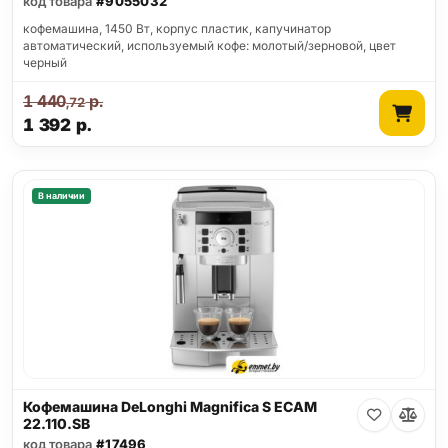
код товара
#9055032
кофемашина, 1450 Вт, корпус пластик, капучинатор
автоматический, используемый кофе: молотый/зерновой, цвет
черный
1 440
р.
,72
1 392
р.
В наличии
Кофемашина DeLonghi Magnifica S ECAM
22.110.SB
код товара
#17496