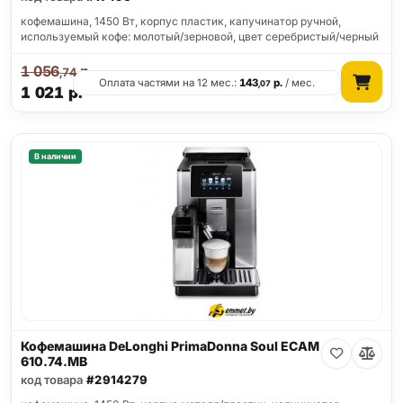
кофемашина, 1450 Вт, корпус пластик, капучинатор ручной,
используемый кофе: молотый/зерновой, цвет серебристый/черный
1 056
р.
,74
Оплата частями на 12 мес.:
143
р.
/ мес.
,07
1 021
р.
В наличии
Кофемашина DeLonghi PrimaDonna Soul ECAM
610.74.MB
код товара
#2914279