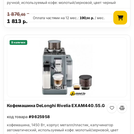
ручной, используемый кофе: молотый/зерновой, цвет черный
1 876
р.
,46
Оплата частями на 12 мес.:
190
р.
/ мес.
,66
1 813
р.
В наличии
Кофемашина DeLonghi Rivelia EXAM440.55.G
код товара
#9625958
кофемашина, 1450 Вт, корпус металл/пластик, капучинатор
автоматический, используемый кофе: молотый/зерновой, цвет