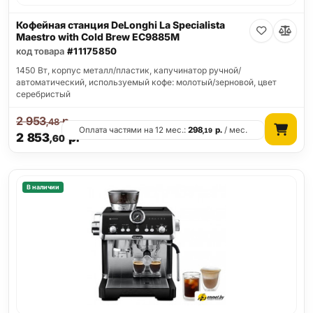
Кофейная станция DeLonghi La Specialista
Maestro with Cold Brew EC9885M
код товара
#11175850
1450 Вт, корпус металл/пластик, капучинатор ручной/
автоматический, используемый кофе: молотый/зерновой, цвет
серебристый
2 953
р.
,48
Оплата частями на 12 мес.:
298
р.
/ мес.
,19
2 853
р.
,60
В наличии