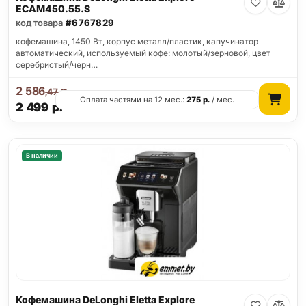
ECAM450.55.S
код товара
#6767829
кофемашина, 1450 Вт, корпус металл/пластик, капучинатор
автоматический, используемый кофе: молотый/зерновой, цвет
серебристый/черн…
2 586
р.
,47
Оплата частями на 12 мес.:
275
р.
/ мес.
2 499
р.
В наличии
Кофемашина DeLonghi Eletta Explore