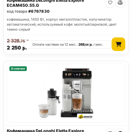
Кофемашина DeLonghi Eletta Explore
ECAM450.55.G
код товара
#6767830
кофемашина, 1450 Вт, корпус металл/пластик, капучинатор
автоматический, используемый кофе: молотый/зерновой, цвет
темно-серый
2 328
р.
,75
Оплата частями на 12 мес.:
268
р.
/ мес.
,98
2 250
р.
В наличии
Кофемашина DeLonghi Eletta Explore