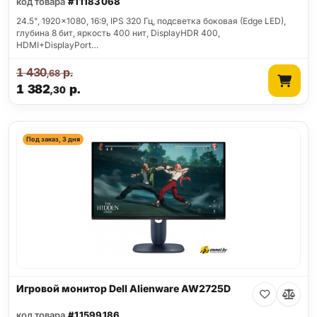
код товара
#11183068
24.5", 1920x1080, 16:9, IPS 320 Гц, подсветка боковая (Edge LED),
глубина 8 бит, яркость 400 нит, DisplayHDR 400,
HDMI+DisplayPort…
1 430
р.
,68
1 382
р.
,30
Под заказ, 3 дня
Игровой монитор Dell Alienware AW2725D
код товара
#11599186