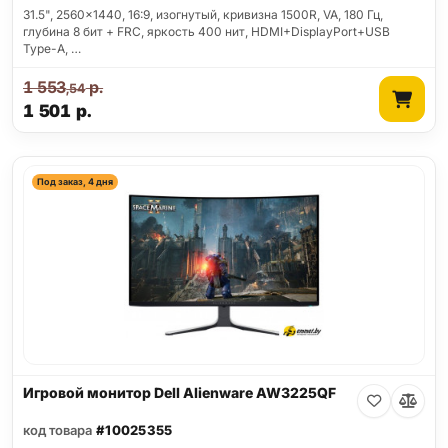
31.5", 2560x1440, 16:9, изогнутый, кривизна 1500R, VA, 180 Гц,
глубина 8 бит + FRC, яркость 400 нит, HDMI+DisplayPort+USB
Type-A, …
1 553
р.
,54
1 501
р.
Под заказ, 4 дня
Игровой монитор Dell Alienware AW3225QF
код товара
#10025355