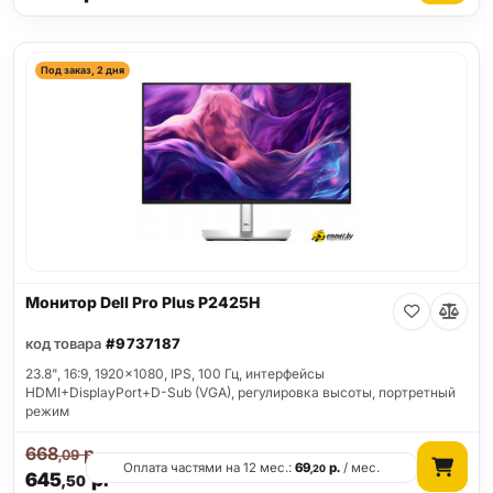
Под заказ, 2 дня
Монитор Dell Pro Plus P2425H
код товара
#9737187
23.8", 16:9, 1920x1080, IPS, 100 Гц, интерфейсы
HDMI+DisplayPort+D-Sub (VGA), регулировка высоты, портретный
режим
668
р.
,09
Оплата частями на 12 мес.:
69
р.
/ мес.
,20
645
р.
,50