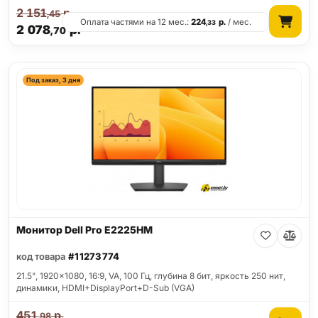
2 151
р.
,45
Оплата частями на 12 мес.:
224
р.
/ мес.
,33
2 078
р.
,70
Под заказ, 3 дня
Монитор Dell Pro E2225HM
код товара
#11273774
21.5", 1920x1080, 16:9, VA, 100 Гц, глубина 8 бит, яркость 250 нит,
динамики, HDMI+DisplayPort+D-Sub (VGA)
451
р.
,98