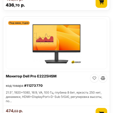
436
р.
,70
Под заказ, 3 дня
Монитор Dell Pro E2225HSM
код товара
#11273770
21.5", 1920x1080, 16:9, VA, 100 Гц, глубина 8 бит, яркость 250 нит,
динамики, HDMI+DisplayPort+D-Sub (VGA), регулировка высоты,
по…
474
р.
,03