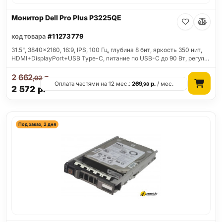
Монитор Dell Pro Plus P3225QE
код товара
#11273779
31.5", 3840x2160, 16:9, IPS, 100 Гц, глубина 8 бит, яркость 350 нит,
HDMI+DisplayPort+USB Type-C, питание по USB-C до 90 Вт, регул…
2 662
р.
,02
Оплата частями на 12 мес.:
269
р.
/ мес.
,98
2 572
р.
Под заказ, 2 дня