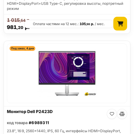
HDMI+DisplayPort+USB Type-C, регулировка высоты, портретный
режим
1 015
р.
,54
Оплата частями на 12 мес.:
105
р.
/ мес.
,98
981
р.
,20
Под заказ, 4 дня
Монитор Dell P2423D
код товара
#6989311
23.8", 16:9, 2560x1440, IPS, 60 Гц, интерфейсы HDMI+DisplayPort,