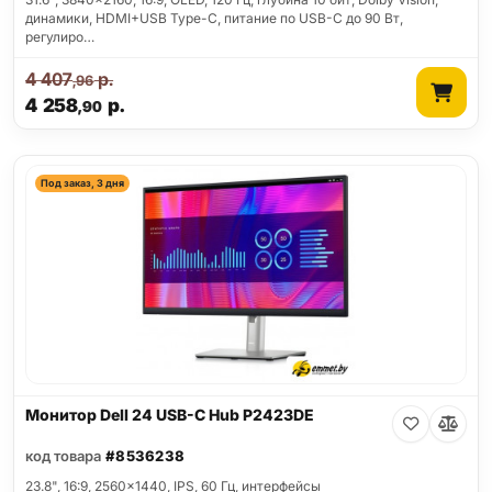
динамики, HDMI+USB Type-C, питание по USB-C до 90 Вт,
регулиро…
4 407
р.
,96
4 258
р.
,90
Под заказ, 3 дня
Монитор Dell 24 USB-C Hub P2423DE
код товара
#8536238
23.8", 16:9, 2560x1440, IPS, 60 Гц, интерфейсы