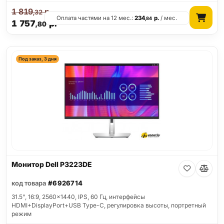
1 819
р.
,32
Оплата частями на 12 мес.:
234
р.
/ мес.
,84
1 757
р.
,80
Под заказ, 3 дня
Монитор Dell P3223DE
код товара
#6926714
31.5", 16:9, 2560x1440, IPS, 60 Гц, интерфейсы
HDMI+DisplayPort+USB Type-C, регулировка высоты, портретный
режим