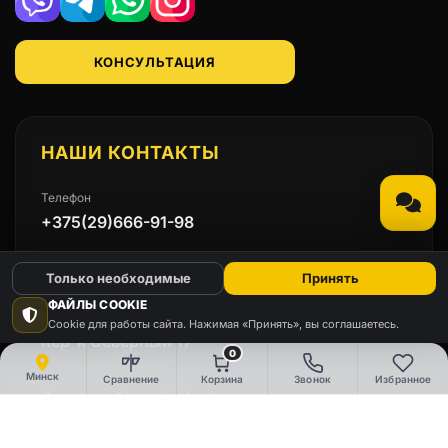
Viber
Telegram
WhatsApp
Instagram
КОНСУЛЬТАЦИЯ
НАШИ КОНТАКТЫ
Телефон
+375(29)666-91-98
Email
Только необходимые
Принять
emmet.by@mail.ru
ФАЙЛЫ COOKIE
Адрес
Cookie для работы сайта. Нажимая «Принять», вы соглашаетесь.
пер-к Северный 17
0
Минск
Сравнение
Корзина
Звонок
Избранное
Договор публичной оферты
Политика конфиденциальности