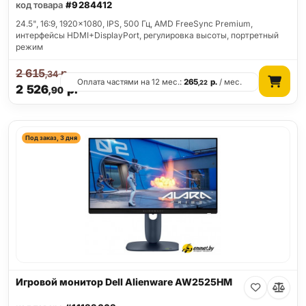
код товара
#9284412
24.5", 16:9, 1920x1080, IPS, 500 Гц, AMD FreeSync Premium,
интерфейсы HDMI+DisplayPort, регулировка высоты, портретный
режим
2 615
р.
,34
Оплата частями на 12 мес.:
265
р.
/ мес.
,22
2 526
р.
,90
Под заказ, 3 дня
Игровой монитор Dell Alienware AW2525HM