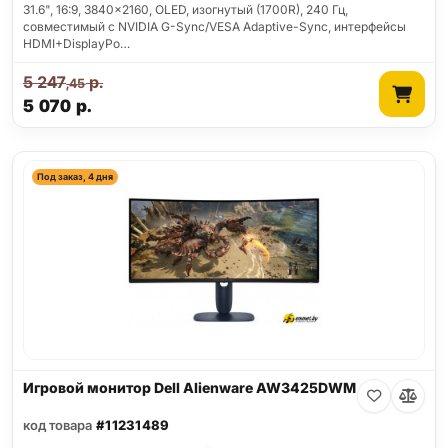
31.6", 16:9, 3840x2160, OLED, изогнутый (1700R), 240 Гц,
совместимый с NVIDIA G-Sync/VESA Adaptive-Sync, интерфейсы
HDMI+DisplayPo…
5 247
р.
,45
5 070
р.
Под заказ, 4 дня
Игровой монитор Dell Alienware AW3425DWM
код товара
#11231489