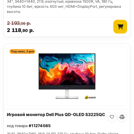
34", 3440x1440, 21:9, изогнутый, кривизна 1500R, VA, 180 Гц,
глубина 10 бит, яркость 400 нит, HDMI+DisplayPort, регулировка
высоты
2 193
р.
,06
2 118
р.
,90
Под заказ, 3 дня
Игровой монитор Dell Plus QD-OLED S3225QC
код товара
#11274085
31.6", 3840x2160, 16:9, OLED, 120 Гц, глубина 10 бит, Dolby Vision,