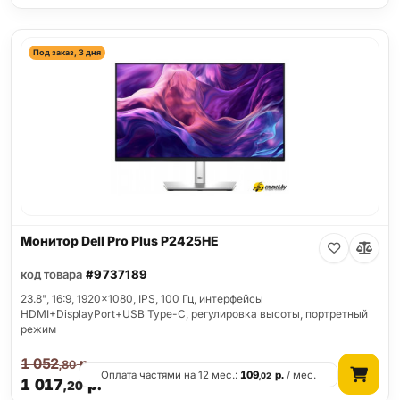
Под заказ, 3 дня
Монитор Dell Pro Plus P2425HE
код товара
#9737189
23.8", 16:9, 1920x1080, IPS, 100 Гц, интерфейсы
HDMI+DisplayPort+USB Type-C, регулировка высоты, портретный
режим
1 052
р.
,80
Оплата частями на 12 мес.:
109
р.
/ мес.
,02
1 017
р.
,20