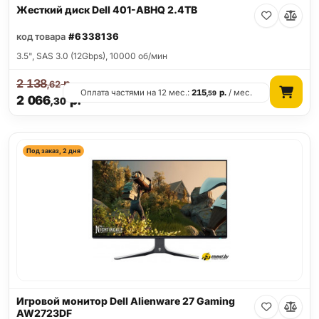
Жесткий диск Dell 401-ABHQ 2.4TB
код товара
#6338136
3.5", SAS 3.0 (12Gbps), 10000 об/мин
2 138
р.
,62
Оплата частями на 12 мес.:
215
р.
/ мес.
,59
2 066
р.
,30
Под заказ, 2 дня
Игровой монитор Dell Alienware 27 Gaming
AW2723DF