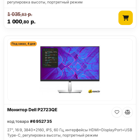
регулировка высоты, портретный режим
1 035
р.
,83
1 000
р.
,80
Под заказ, 4 дня
Монитор Dell P2723QE
код товара
#6952735
27", 16:9, 3840x2160, IPS, 60 Гц, интерфейсы HDMI+DisplayPort+USB
Type-C, регулировка высоты, портретный режим