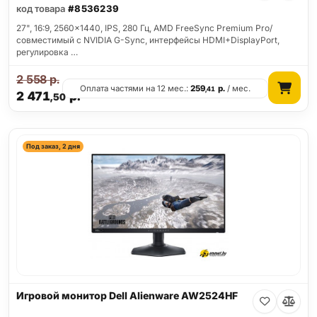
код товара
#8536239
27", 16:9, 2560x1440, IPS, 280 Гц, AMD FreeSync Premium Pro/
совместимый с NVIDIA G-Sync, интерфейсы HDMI+DisplayPort,
регулировка …
2 558
р.
Оплата частями на 12 мес.:
259
р.
/ мес.
,41
2 471
р.
,50
Под заказ, 2 дня
Игровой монитор Dell Alienware AW2524HF