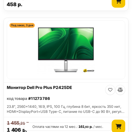
458
р.
Под заказ, 3 дня
Монитор Dell Pro Plus P2425DE
код товара
#11273786
23.8", 2560x1440, 16:9, IPS, 100 Гц, глубина 8 бит, яркость 350 нит,
HDMI+DisplayPort+USB Type-C, питание по USB-C до 90 Вт, регул…
1 455
р.
,21
Оплата частями на 12 мес.:
161
р.
/ мес.
,60
1 406
р.