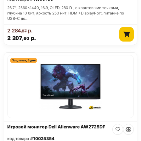
26.7", 2560x1440, 16:9, OLED, 280 Гц, c квантовыми точками,
глубина 10 бит, яркость 250 нит, HDMI+DisplayPort, питание по
USB-C до…
2 284
р.
,87
2 207
р.
,60
Под заказ, 3 дня
Игровой монитор Dell Alienware AW2725DF
код товара
#10025354